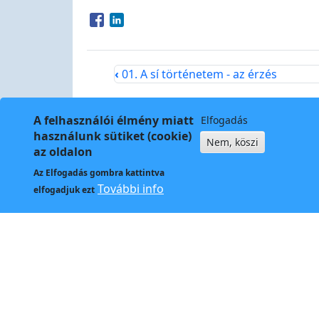
Opens in a new window
Opens in a new window
‹
01. A sí történetem - az érzés
A felhasználói élmény miatt
Elfogadás
használunk sütiket (cookie)
Nem, köszi
az oldalon
Az
Elfogadás
gombra kattintva
Kapcso
További info
elfogadjuk ezt