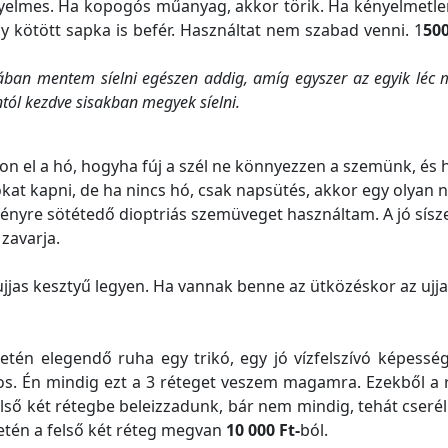
nyelmes. Ha kopogós műanyag, akkor törik. Ha kényelmetle
y kötött sapka is befér. Használtat nem szabad venni. 1
500
ában mentem síelni egészen addig, amíg egyszer az egyik léc
tól kezdve sisakban megyek síelni.
on el a hó, hogyha fúj a szél ne könnyezzen a szemünk, és ha
kat kapni, de ha nincs hó, csak napsütés, akkor egy olyan
fényre sötétedő dioptriás szemüveget használtam. A jó sís
 zavarja.
jjas kesztyű legyen. Ha vannak benne az ütközéskor az ujja
etén elegendő ruha egy trikó, egy jó vízfelszívó képesség
s. Én mindig ezt a 3 réteget veszem magamra. Ezekből a r
ső két rétegbe beleizzadunk, bár nem mindig, tehát cseréln
setén a felső két réteg megvan
10 000 Ft-
ból.