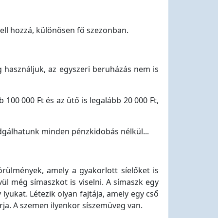
kell hozzá, különösen fő szezonban.
g használjuk, az egyszeri beruházás nem is
 100 000 Ft és az ütő is legalább 20 000 Ft,
adgálhatunk minden pénzkidobás nélkül...
rülmények, amely a gyakorlott síelőket is
vül még símaszkot is viselni. A símaszk egy
lyukat. Létezik olyan fajtája, amely egy cső
akarja. A szemen ilyenkor síszemüveg van.