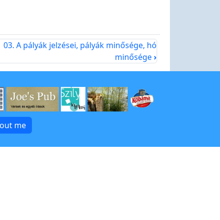
03. A pályák jelzései, pályák minősége, hó
minősége
›
bout me