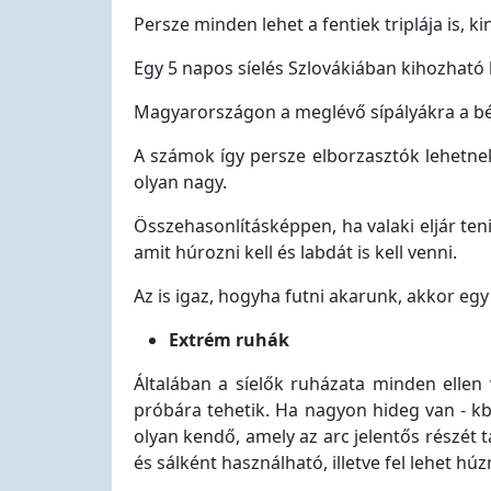
Persze minden lehet a fentiek triplája is, k
Egy 5 napos síelés Szlovákiában kihozható 
Magyarországon a meglévő sípályákra a bér
A számok így persze elborzasztók lehetnek
olyan nagy.
Összehasonlításképpen, ha valaki eljár teni
amit húrozni kell és labdát is kell venni.
Az is igaz, hogyha futni akarunk, akkor eg
Extrém ruhák
Általában a síelők ruházata minden ellen
próbára tehetik. Ha nagyon hideg van - kb.
olyan kendő, amely az arc jelentős részét t
és sálként használható, illetve fel lehet hú