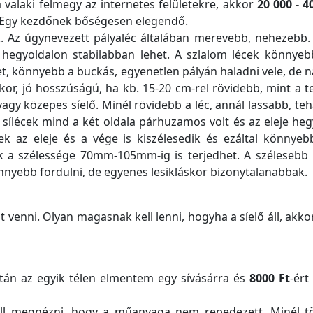
a valaki felmegy az internetes felületekre, akkor
20 000 - 4
 Egy kezdőnek bőségesen elegendő.
k. Az úgynevezett pályaléc általában merevebb, nehezebb. E
a hegyoldalon stabilabban lehet. A szlalom lécek könnye
cet, könnyebb a buckás, egyenetlen pályán haladni vele, de
 akkor, jó hosszúságú, ha kb. 15-20 cm-rel rövidebb, mint 
agy közepes síelő. Minél rövidebb a léc, annál lassabb, teh
a sílécek mind a két oldala párhuzamos volt és az eleje he
nek az eleje és a vége is kiszélesedik és ezáltal könny
k a szélessége 70mm-105mm-ig is terjedhet. A szélesebb l
nyebb fordulni, de egyenes lesikláskor bizonytalanabbak.
 venni. Olyan magasnak kell lenni, hogyha a síelő áll, akko
ztán az egyik télen elmentem egy sívásárra és
8000 Ft
-ért
ell megnézni, hogy a műanyaga nem repedezett. Minél tö