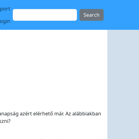
sport
Search
login
manapság azért elérhető már. Az alábbiakban
szni?