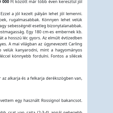
0 000
Ft között már több éven keresztül jól
zzel a jól kezelt pályán lehet jól lemenni.
bbek, rugalmasabbak. Könnyen lehet velük
 nagy sebességnél esetleg bizonytalanabbak.
a testmagasság. Egy 180 cm-es embernek kb.
át a hosszú léc gyors. Az elmúlt évtizedben
gyes. A mai világban az úgynevezett Carling
ebb velük kanyarodni, mint a hagyományos
éccel könnyebb fordulni. Fontos a sílécek
r az alkarja és a felkarja derékszögben van,
 vettem egy használt Rossignol bakancsot.
bb csat van rajta (2-3-4) annál nehezebb