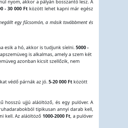
nül nyom, akkor a pályán bosszantó lesz. A
0 - 30 000 Ft
között lehet kapni már egész
 megállt egy fűcsomón, a másik továbbment és
 esik a hó, akkor is tudjunk síelni.
5000 -
 napszemüveg is alkalmas, amely a szem két
zemüveg azonban kicsit szellőzik, nem
kat védő párnák az jó.
5-20 000 Ft
között
ű hosszú ujjú aláöltöző, és egy pulóver. A
uhadarabokból tipikusan annyi darab kell,
i kell. Az aláöltöző
1000-2000 Ft
, a pulóver