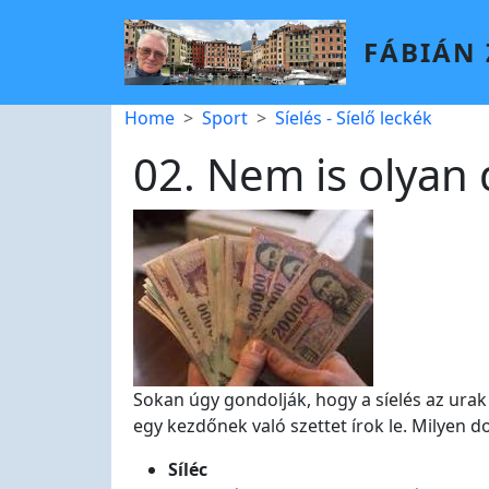
Skip to main content
FÁBIÁN
Breadcrumb
Home
Sport
Síelés - Síelő leckék
02. Nem is olyan 
Sokan úgy gondolják, hogy a síelés az urak
egy kezdőnek való szettet írok le. Milyen 
Síléc