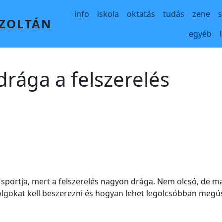
Main navigation
info
iskola
oktatás
tudás
zene
 ZOLTÁN
egyéb
drága a felszerelés
 sportja, mert a felszerelés nagyon drága. Nem olcsó, de 
dolgokat kell beszerezni és hogyan lehet legolcsóbban megú