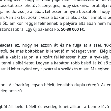
tásokat tesz lehetővé. Lényeges, hogy sízoknival próbálja fe
, ne dörzsölje a lábát. Lehessen annyira becsatolni, hogy a
yen. Van aki két zoknit vesz a bakancs alá, akkor annak is be
íelők, amikor reggel felmennek a pályára általában nem 
 szorosabbra. Egy új bakancs kb.
50-80 000 Ft.
ladata az, hogy ne ázzon át és ne fújja át a szél.
10-
l, de más boltokban is lehet jó minőséget venni. Elég bő
 a kabát zárjon, a zipzárt fel lehessen húzni a nyakáig, e
t tenni a síbérletet. Legyen a kabáton több belső és külső
att ki lehet nyitni egy zipzárral a szellőzés miatt. Melegben 
kapni. A sínadrág legyen bélelt, legalább dupla rétegű. Az
 elég hosszú.
 áll, belül bélelt és esetleg lehet állítani a benne lévő 