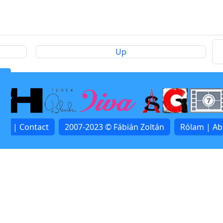
Up
lat | Contact
2007-2023 © Fábián Zoltán
Rólam | A