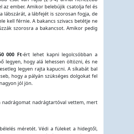
l az ember. Amikor belebújik csatolja fel és
 lábszárát, a lábfejét is szorosan fogja, de
le kell férnie. A bakancs szivacs betétje ne
húzzák szorosra a bakancsot. Amikor pedig
50 000 Ft
-ért lehet kapni legolcsóbban a
 legyen, hogy alá lehessen öltözni, és ne
setleg legyen rajta kapucni. A síkabát bal
 zseb, hogy a pályán szükséges dolgokat fel
nagyon jól jön.
 én nadrágomat nadrágtartóval vettem, mert
bélelés méretét. Védi a füleket a hidegtől,