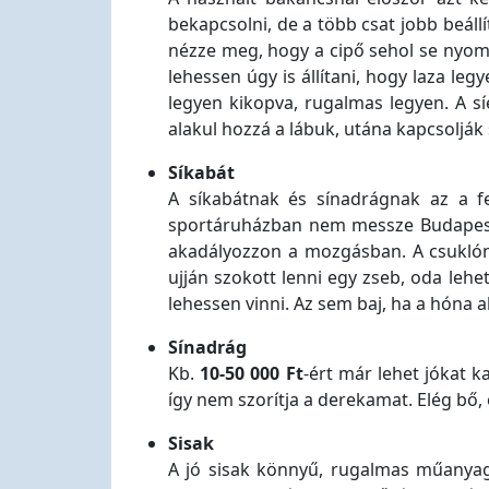
bekapcsolni, de a több csat jobb beállí
nézze meg, hogy a cipő sehol se nyomja
lehessen úgy is állítani, hogy laza leg
legyen kikopva, rugalmas legyen. A s
alakul hozzá a lábuk, utána kapcsolják
Síkabát
A síkabátnak és sínadrágnak az a fe
sportáruházban nem messze Budapesttő
akadályozzon a mozgásban. A csuklónál
ujján szokott lenni egy zseb, oda lehe
lehessen vinni. Az sem baj, ha a hóna al
Sínadrág
Kb.
10-50 000 Ft
-ért már lehet jókat 
így nem szorítja a derekamat. Elég bő,
Sisak
A jó sisak könnyű, rugalmas műanyagból