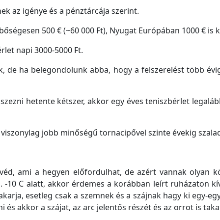
inek az igénye és a pénztárcája szerint.
bőségesen 500 € (~60 000 Ft), Nyugat Európában 1000 € is 
let napi 3000-5000 Ft.
, de ha belegondolunk abba, hogy a felszerelést több évi
szezni hetente kétszer, akkor egy éves teniszbérlet legalább
y viszonylag jobb minőségű tornacipővel szinte évekig szal
 véd, ami a hegyen előfordulhat, de azért vannak olyan kö
 -10 C alatt, akkor érdemes a korábban leírt ruházaton kí
akarja, esetleg csak a szemnek és a szájnak hagy ki egy-egy 
zni és akkor a szájat, az arc jelentős részét és az orrot is t