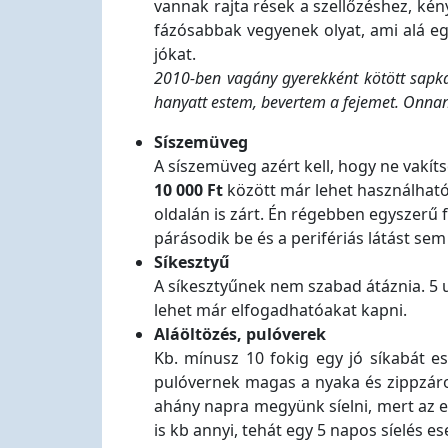
vannak rajta rések a szellőzéshez, ké
fázósabbak vegyenek olyat, ami alá eg
jókat.
2010-ben vagány gyerekként kötött sapk
hanyatt estem, bevertem a fejemet. Onnan
Síszemüveg
A síszemüveg azért kell, hogy ne vakíts
10 000 Ft
között már lehet használható
oldalán is zárt. Én régebben egyszerű 
párásodik be és a perifériás látást sem
Síkesztyű
A síkesztyűnek nem szabad átáznia. 5 u
lehet már elfogadhatóakat kapni.
Aláöltözés, pulóverek
Kb. mínusz 10 fokig egy jó síkabát es
pulóvernek magas a nyaka és zippzáro
ahány napra megyünk síelni, mert az el
is kb annyi, tehát egy 5 napos síelés e