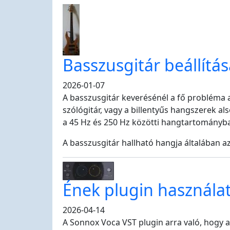
Basszusgitár beállítá
2026-01-07
A basszusgitár keverésénél a fő probléma a
szólógitár, vagy a billentyűs hangszerek al
a 45 Hz és 250 Hz közötti hangtartományban 
A basszusgitár hallható hangja általában a
Ének plugin használat
2026-04-14
A Sonnox Voca VST plugin arra való, hogy a