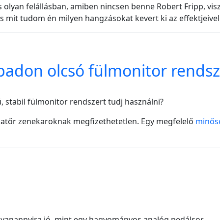
 olyan felállásban, amiben nincsen benne Robert Fripp, vis
 és mit tudom én milyen hangzásokat kevert ki az effektjeive
padon olcsó fülmonitor rends
 stabil fülmonitor rendszert tudj használni?
matőr zenekaroknak megfizethetetlen. Egy megfelelő
minősé
ugyanannyira jó, mint egy hagyományos analóg pedálsor.