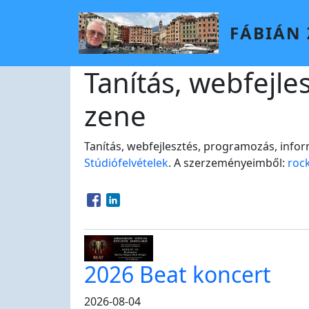
Skip to main content
FÁBIÁN
Tanítás, webfejle
zene
Tanítás, webfejlesztés, programozás, infor
Stúdiófelvételek
. A szerzeményeimből:
roc
Opens in a new window
Opens in a new window
2026 Beat koncert
2026-08-04