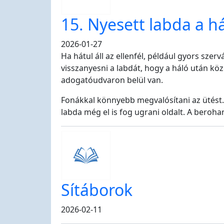
15. Nyesett labda a h
2026-01-27
Ha hátul áll az ellenfél, például gyors szer
visszanyesni a labdát, hogy a háló után köz
adogatóudvaron belül van.
Fonákkal könnyebb megvalósítani az ütést.
labda még el is fog ugrani oldalt. A beroha
Sítáborok
2026-02-11