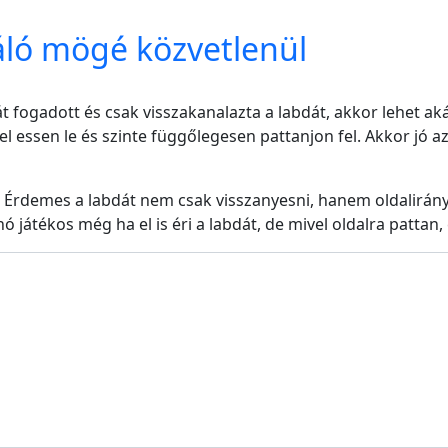
áló mögé közvetlenül
vát fogadott és csak visszakanalazta a labdát, akkor lehet a
el essen le és szinte függőlegesen pattanjon fel. Akkor jó 
 Érdemes a labdát nem csak visszanyesni, hanem oldalirányú
nó játékos még ha el is éri a labdát, de mivel oldalra pattan