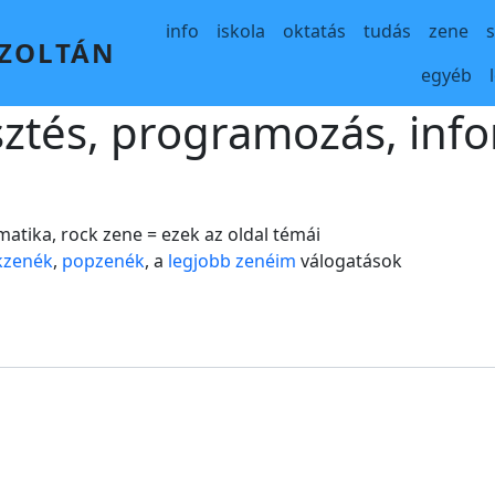
Main navigation
info
iskola
oktatás
tudás
zene
 ZOLTÁN
egyéb
sztés, programozás, info
matika, rock zene = ezek az oldal témái
kzenék
,
popzenék
, a
legjobb zenéim
válogatások