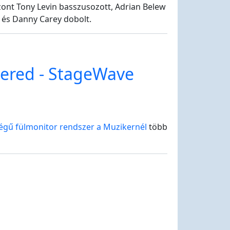
zont Tony Levin basszusozott, Adrian Belew
l és Danny Carey dobolt.
zered - StageWave
gű fülmonitor rendszer a Muzikernél
több