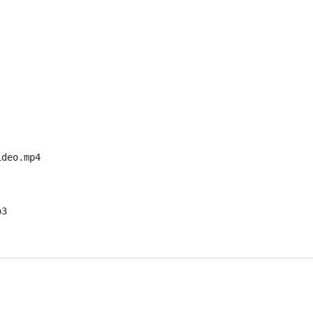
ideo.mp4
p3