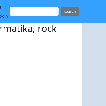
sport
Search
login
rmatika, rock