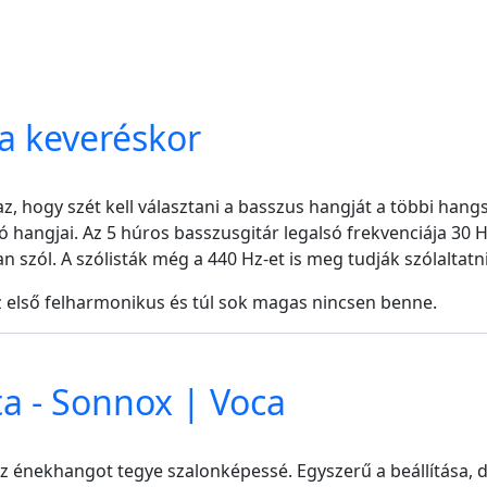
sa keveréskor
z, hogy szét kell választani a basszus hangját a többi hang
só hangjai. Az 5 húros basszusgitár legalsó frekvenciája 30 
szól. A szólisták még a 440 Hz-et is meg tudják szólaltatni
z első felharmonikus és túl sok magas nincsen benne.
a - Sonnox | Voca
z énekhangot tegye szalonképessé. Egyszerű a beállítása, de