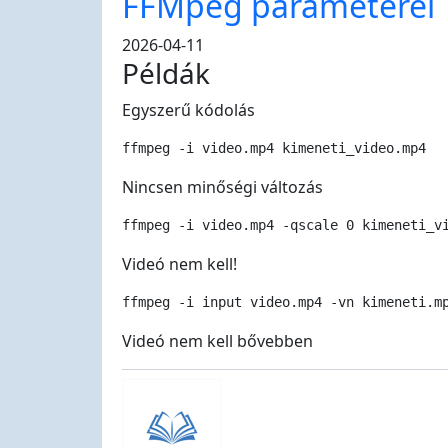
FFMpeg paraméterei
2026-04-11
Példák
Egyszerű kódolás
ffmpeg -i video.mp4 kimeneti_video.mp4
Nincsen minőségi változás
ffmpeg -i video.mp4 -qscale 0 kimeneti_v
Videó nem kell!
ffmpeg -i input video.mp4 -vn kimeneti.m
Videó nem kell bővebben