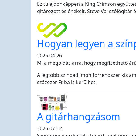
Ez tulajdonképpen a King Crimson együttes
gitározott és énekelt, Steve Vai szólógitár
Hogyan legyen a szín
2026-04-26
Mi a megoldás arra, hogy megfizethető árú,
A legtöbb színpadi monitorrendszer kis a
százezer Ft-ba is kerülhet.
A gitárhangzásom
2026-07-12
Szerintem egy digitális board lehet pont 