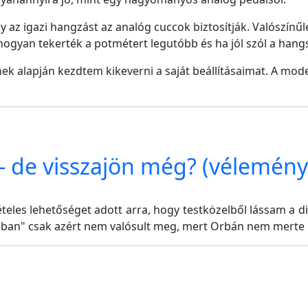
y az igazi hangzást az analóg cuccok biztosítják. Valószínű
ogyan tekerték a potmétert legutóbb és ha jól szól a hangszer
k alapján kezdtem kikeverni a saját beállításaimat. A moder
 - de visszajön még? (vélemény
eles lehetőséget adott arra, hogy testközelből lássam a dik
ában" csak azért nem valósult meg, mert Orbán nem merte 