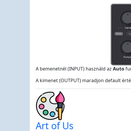
A bemenetnél (INPUT) használd az
Auto
fun
A kimenet (OUTPUT) maradjon default érté
Art of Us