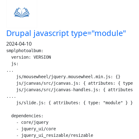
Drupal javascript type="module"
2024-04-10
smplphotoalbum:

  version: VERSION

  js:

...

    js/mousewheel/jquery.mousewheel.min.js: {}

    js/jcanvas/src/jcanvas.js: { attributes: { type: m
    js/jcanvas/src/jcanvas-handles.js: { attributes: {
....

    js/slide.js: { attributes: { type: "module" } }

  dependencies:

    - core/jquery

    - jquery_ui/core

    - jquery_ui_resizable/resizable
