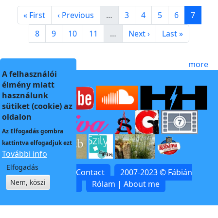
Pagination
First page
Previous page
Page
Page
Page
Page
Page
« First
‹ Previous
…
3
4
5
6
7
Page
Page
Page
Page
Next page
Last page
8
9
10
11
…
Next ›
Last »
more
A felhasználói
élmény miatt
használunk
sütiket (cookie) az
oldalon
Az
Elfogadás
gombra
kattintva elfogadjuk ezt
További info
Elfogadás
Kapcsolat | Contact
2007-2023 © Fábián
Nem, köszi
Zoltán
Rólam | About me