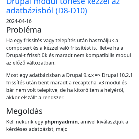
Drupal modul törlése kézzel az
adatbázisból (D8-D10)
2024-04-16
Probléma
Ha egy frissítés vagy telepítés után használjuk a
composert és a kézzel való frissítést is, illetve ha a
Drupal-t frissítjük és maradt nem kompatibilis modul
az előző változatban.
Most egy adatbázisban a Drupal 9.x.x => Drupal 10.2.1
frissítés után bent maradt a recaptcha_v3 modul és
bár nem volt telepítve, de ha kitöröltem a helyéről,
akkor elszállt a rendszer.
Megoldás
Kell nekünk egy
phpmyadmin
, amivel kiválasztjuk a
kérdéses adatbázist, majd