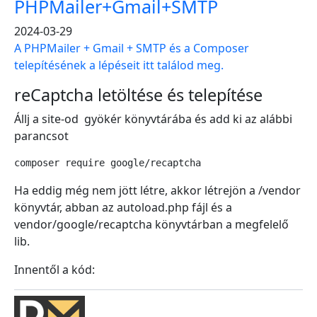
PHPMailer+Gmail+SMTP
2024-03-29
A PHPMailer + Gmail + SMTP és a Composer
telepítésének a lépéseit itt találod meg.
reCaptcha letöltése és telepítése
Állj a site-od gyökér könyvtárába és add ki az alábbi
parancsot
composer require google/recaptcha
Ha eddig még nem jött létre, akkor létrejön a /vendor
könyvtár, abban az autoload.php fájl és a
vendor/google/recaptcha könyvtárban a megfelelő
lib.
Innentől a kód: