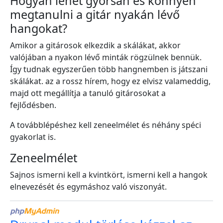
Hogyan lehet gyorsan és könnyen
megtanulni a gitár nyakán lévő
hangokat?
Amikor a gitárosok elkezdik a skálákat, akkor
valójában a nyakon lévő minták rögzülnek bennük.
Így tudnak egyszerűen több hangnemben is játszani
skálákat. az a rossz hírem, hogy ez elvisz valameddig,
majd ott megállítja a tanuló gitárosokat a
fejlődésben.
A továbblépéshez kell zeneelmélet és néhány spéci
gyakorlat is.
Zeneelmélet
Sajnos ismerni kell a kvintkört, ismerni kell a hangok
elnevezését és egymáshoz való viszonyát.