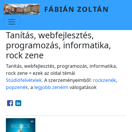
Skip to main content
FÁBIÁN ZOLTÁN
Tanítás, webfejlesztés,
programozás, informatika,
rock zene
Tanítás, webfejlesztés, programozás, informatika,
rock zene = ezek az oldal témái
Stúdiófelvételek
. A szerzeményeimből:
rockzenék
,
popzenék
, a
legjobb zenéim
válogatások
Opens in a new window
Opens in a new window