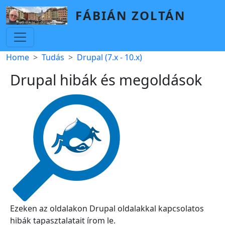
Skip to main content
FÁBIÁN ZOLTÁN
Breadcrumb
Home
Tudás
Drupal (7.x - 10.x)
Drupal hibák és megoldások
Ezeken az oldalakon Drupal oldalakkal kapcsolatos
hibák tapasztalatait írom le.