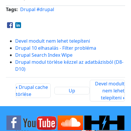
Tags
Drupal
#drupal
Opens in a new window
Opens in a new window
Devel modult nem lehet telepíteni
Drupal 10 elhasalás - Filter probléma
Drupal Search Index Wipe
Drupal modul törlése kézzel az adatbázisból (D8-
D10)
Devel modult
‹
Drupal cache
Up
nem lehet
törlése
telepíteni
›