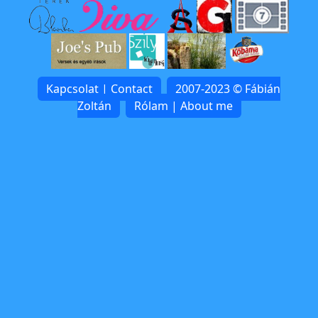
Kapcsolat | Contact
2007-2023 © Fábián
Zoltán
Rólam | About me