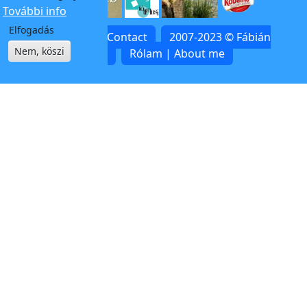
További info
Elfogadás
Kapcsolat | Contact
2007-2023 © Fábián
Nem, köszi
Zoltán
Rólam | About me