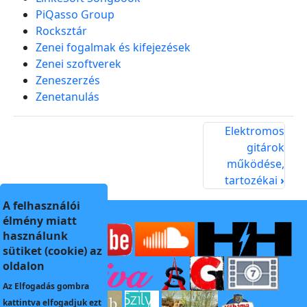
PiQasso Group
Rocksztár
Zenei fogalmak és kifejezések
Zenei szoftverek
Zeneszerzés
Zenetanulás
Elektromos
gitárok
működése,
tartozékai
›
A felhasználói
élmény miatt
használunk
sütiket (cookie) az
oldalon
Az
Elfogadás
gombra
kattintva elfogadjuk ezt