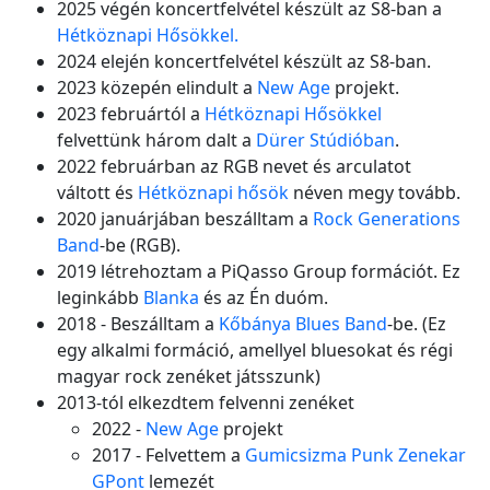
2025 végén koncertfelvétel készült az S8-ban a
Hétköznapi Hősökkel.
2024 elején koncertfelvétel készült az S8-ban.
2023 közepén elindult a
New Age
projekt.
2023 februártól a
Hétköznapi Hősökkel
felvettünk három dalt a
Dürer Stúdióban
.
2022 februárban az RGB nevet és arculatot
váltott és
Hétköznapi hősök
néven megy tovább.
2020 januárjában beszálltam a
Rock Generations
Band
-be (RGB).
2019 létrehoztam a PiQasso Group formációt. Ez
leginkább
Blanka
és az Én duóm.
2018 - Beszálltam a
Kőbánya Blues Band
-be. (Ez
egy alkalmi formáció, amellyel bluesokat és régi
magyar rock zenéket játsszunk)
2013-tól elkezdtem felvenni zenéket
2022 -
New Age
projekt
2017 - Felvettem a
Gumicsizma Punk Zenekar
GPont
lemezét