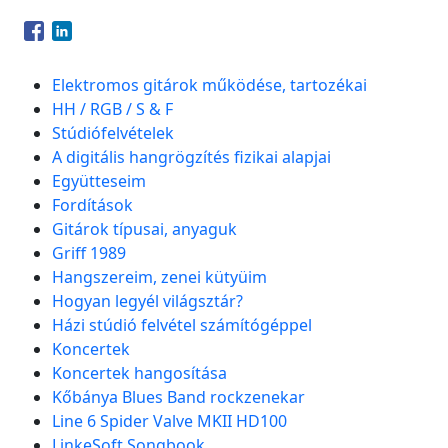
Opens in a new window
Opens in a new window
Elektromos gitárok működése, tartozékai
HH / RGB / S & F
Stúdiófelvételek
A digitális hangrögzítés fizikai alapjai
Együtteseim
Fordítások
Gitárok típusai, anyaguk
Griff 1989
Hangszereim, zenei kütyüim
Hogyan legyél világsztár?
Házi stúdió felvétel számítógéppel
Koncertek
Koncertek hangosítása
Kőbánya Blues Band rockzenekar
Line 6 Spider Valve MKII HD100
LinkeSoft Songbook