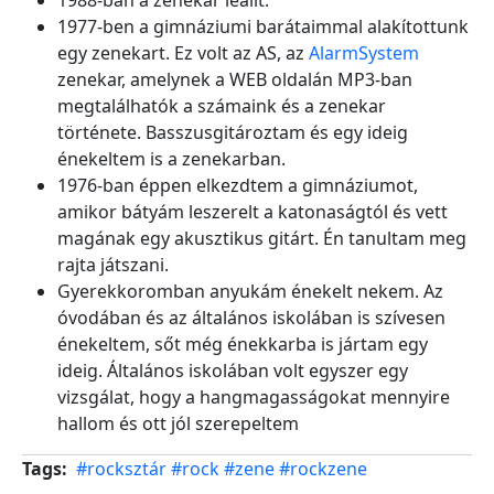
1988-ban a zenekar leállt.
1977-ben a gimnáziumi barátaimmal alakítottunk
egy zenekart. Ez volt az AS, az
AlarmSystem
zenekar, amelynek a WEB oldalán MP3-ban
megtalálhatók a számaink és a zenekar
története. Basszusgitároztam és egy ideig
énekeltem is a zenekarban.
1976-ban éppen elkezdtem a gimnáziumot,
amikor bátyám leszerelt a katonaságtól és vett
magának egy akusztikus gitárt. Én tanultam meg
rajta játszani.
Gyerekkoromban anyukám énekelt nekem. Az
óvodában és az általános iskolában is szívesen
énekeltem, sőt még énekkarba is jártam egy
ideig. Általános iskolában volt egyszer egy
vizsgálat, hogy a hangmagasságokat mennyire
hallom és ott jól szerepeltem
Tags
#rocksztár
#rock
#zene
#rockzene