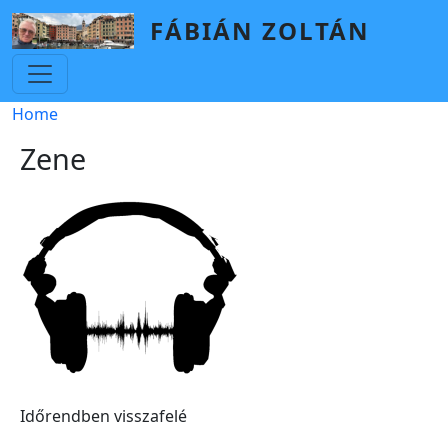
Skip to main content
FÁBIÁN ZOLTÁN
Breadcrumb
Home
Zene
Időrendben visszafelé