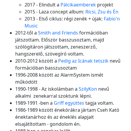
2017 - Elindult a
Pálcikaemberek
projekt
2015 - Laza concept album:
Ricsi, Zsu és Én
2013 - Első ciklus: régi zenék + újak:
Fabio'n
Music
2012-től a
Smith and Friends
formációban
játszottam. Először basszusoztam, majd
szólógitáron játszottam, zeneszerző,
hangszerelő, szövegíró voltam.
2010-2012 között a
Pedig az Icának tetszik
nevű
formációban basszusoztam
1996-2008 között az AlarmSystem ismét
működött
1990-1998 - Az iskolámban a
SzilyKon
nevű
alkalmi zenekarral szoktunk lépni.
1989-1991 -ben a
Griff együttes
tagja voltam.
1986-1989 között énekórákra jártam Cseh Kató
énektanárhoz és az éneklés alapjait
elsajátítottam - gondolom én.