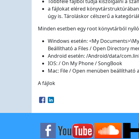
Többféle fájlból tudja kiszolgálni a szá
a fájlokat eléred könyvtárstruktúrában
úgy is. Tároláskor célszerű a kategóriá
Minden esetben egy root könyvtárból nyíló
Windows esetén: <My Documents>\My
Beállítható a Files / Open Directory m
Android esetén: /Android/data/com.lin
IOS: / On My Phone / SongBook
Mac: File / Open menüben beállítható a
A fájlok
Opens in a new window
Opens in a new window