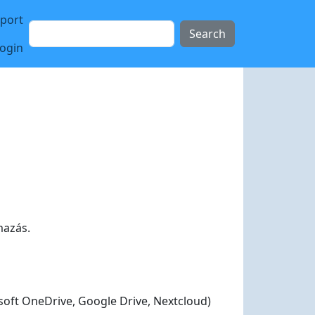
sport
Search
login
mazás.
osoft OneDrive, Google Drive, Nextcloud)