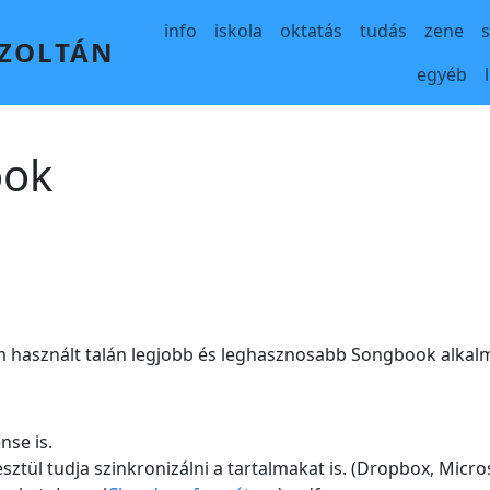
Main navigation
info
iskola
oktatás
tudás
zene
 ZOLTÁN
egyéb
ook
m használt talán legjobb és leghasznosabb Songbook alkal
nse is.
ztül tudja szinkronizálni a tartalmakat is. (Dropbox, Micr