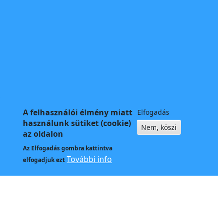
A felhasználói élmény miatt
Elfogadás
használunk sütiket (cookie)
Nem, köszi
az oldalon
Az
Elfogadás
gombra kattintva
További info
elfogadjuk ezt