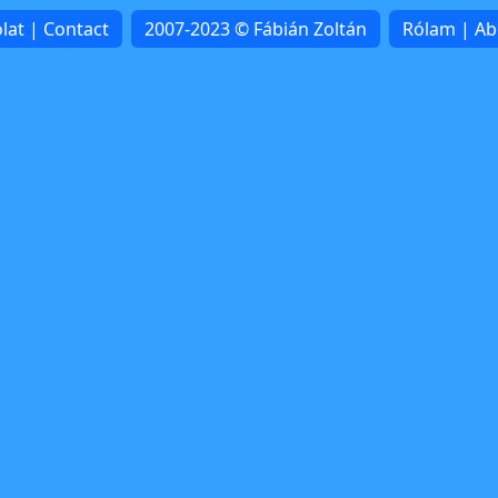
lat | Contact
2007-2023 © Fábián Zoltán
Rólam | A