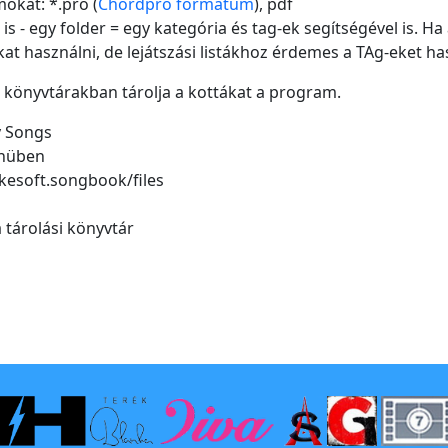
mokat: *.pro (
Chordpro formátum
), pdf
 is - egy folder = egy kategória és tag-ek segítségével is. 
kat használni, de lejátszási listákhoz érdemes a TAg-eket ha
 könyvtárakban tárolja a kottákat a program.
 Songs
enüben
kesoft.songbook/files
 tárolási könyvtár