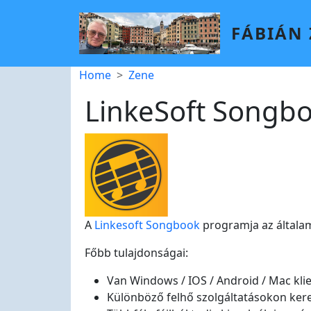
Skip to main content
FÁBIÁN
Breadcrumb
Home
Zene
LinkeSoft Songb
A
Linkesoft Songbook
programja az általa
Főbb tulajdonságai:
Van Windows / IOS / Android / Mac klie
Különböző felhő szolgáltatásokon keres