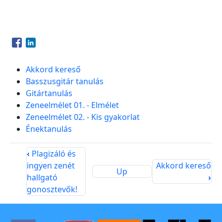
Opens in a new window
Opens in a new window
Akkord kereső
Basszusgitár tanulás
Gitártanulás
Zeneelmélet 01. - Elmélet
Zeneelmélet 02. - Kis gyakorlat
Énektanulás
‹
Plagizáló és
ingyen zenét
Akkord kereső
Up
hallgató
›
gonosztevők!