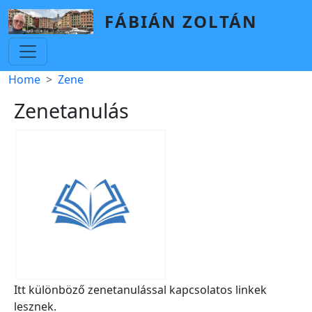
Skip to main content
FÁBIÁN ZOLTÁN
Breadcrumb
Home
Zene
Zenetanulás
Itt különböző zenetanulással kapcsolatos linkek
lesznek.