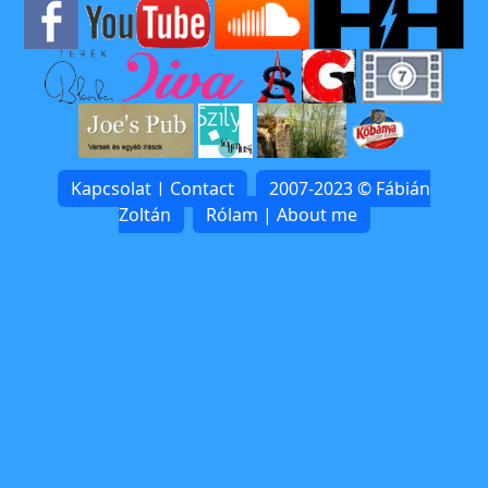
Kapcsolat | Contact
2007-2023 © Fábián
Zoltán
Rólam | About me