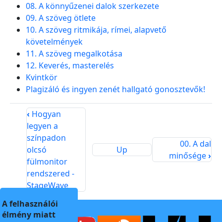
08. A könnyűzenei dalok szerkezete
09. A szöveg ötlete
10. A szöveg ritmikája, rímei, alapvető
követelmények
11. A szöveg megalkotása
12. Keverés, masterelés
Kvintkör
Plagizáló és ingyen zenét hallgató gonosztevők!
‹
Hogyan
legyen a
színpadon
00. A dal
olcsó
Up
minősége
›
fülmonitor
rendszered -
StageWave
A felhasználói
élmény miatt