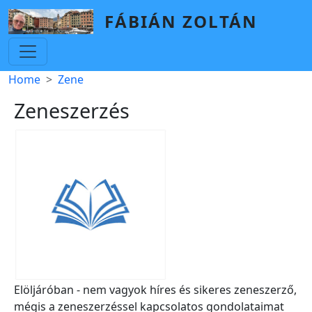
Skip to main content
FÁBIÁN ZOLTÁN
Breadcrumb
Home
Zene
Zeneszerzés
Elöljáróban - nem vagyok híres és sikeres zeneszerző,
mégis a zeneszerzéssel kapcsolatos gondolataimat