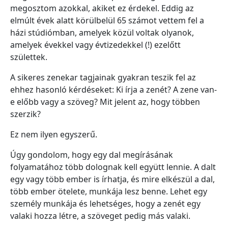
megosztom azokkal, akiket ez érdekel. Eddig az
elmúlt évek alatt körülbelül 65 számot vettem fel a
házi stúdiómban, amelyek közül voltak olyanok,
amelyek évekkel vagy évtizedekkel (!) ezelőtt
születtek.
A sikeres zenekar tagjainak gyakran teszik fel az
ehhez hasonló kérdéseket: Ki írja a zenét? A zene van-
e előbb vagy a szöveg? Mit jelent az, hogy többen
szerzik?
Ez nem ilyen egyszerű.
Úgy gondolom, hogy egy dal megírásának
folyamatához több dolognak kell együtt lennie. A dalt
egy vagy több ember is írhatja, és mire elkészül a dal,
több ember ötelete, munkája lesz benne. Lehet egy
személy munkája és lehetséges, hogy a zenét egy
valaki hozza létre, a szöveget pedig más valaki.