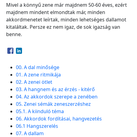
Mivel a könnyű zene már majdnem 50-60 éves, ezért
majdnem mindent elmondtak már, minden
akkordmenetet leírtak, minden lehetséges dallamot
kitaláltak. Persze ez nem igaz, de sok igazság van
benne.
Opens in a new window
Opens in a new window
00. A dal minősége
01. A zene ritmikája
02. A zenei ötlet
03. A hangnem és az érzés - kitérő
04. Az akkordok szerepe a zenében
05. Zenei sémák zeneszerzéshez
05.1. A kiinduló téma
06. Akkordok fordításai, hangvezetés
06.1 Hangszerelés
07. A dallam