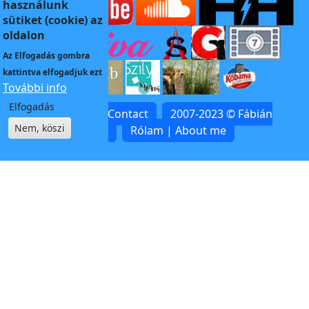
használunk
sütiket (cookie) az
oldalon
Az
Elfogadás
gombra
kattintva elfogadjuk ezt
További info
Elfogadás
Kapcsolat | Contact
2007-2023 © Fábián
Nem, köszi
Zoltán
Rólam | About me