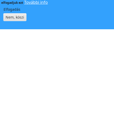
További info
elfogadjuk ezt
Elfogadás
Nem, köszi