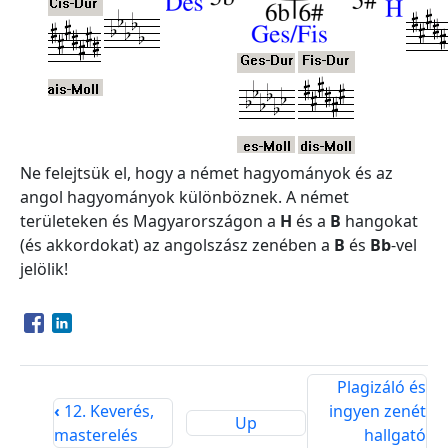
Ne felejtsük el, hogy a német hagyományok és az
angol hagyományok különböznek. A német
területeken és Magyarországon a
H
és a
B
hangokat
(és akkordokat) az angolszász zenében a
B
és
Bb
-vel
jelölik!
Opens in a new window
Opens in a new window
Plagizáló és
‹
12. Keverés,
ingyen zenét
Up
masterelés
hallgató