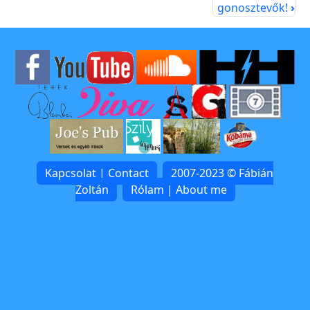
gonosztevők!
›
Kapcsolat | Contact
2007-2023 © Fábián
Zoltán
Rólam | About me