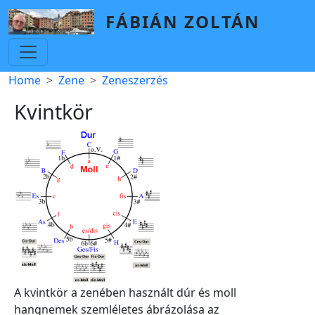
Skip to main content
FÁBIÁN ZOLTÁN
Breadcrumb
Home
Zene
Zeneszerzés
Kvintkör
A kvintkör a zenében használt dúr és moll
hangnemek szemléletes ábrázolása az