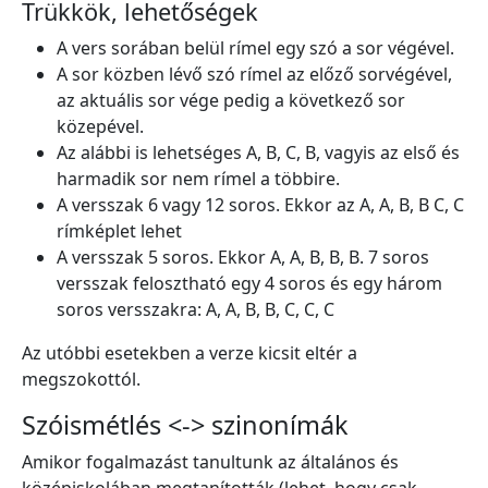
Trükkök, lehetőségek
A vers sorában belül rímel egy szó a sor végével.
A sor közben lévő szó rímel az előző sorvégével,
az aktuális sor vége pedig a következő sor
közepével.
Az alábbi is lehetséges A, B, C, B, vagyis az első és
harmadik sor nem rímel a többire.
A versszak 6 vagy 12 soros. Ekkor az A, A, B, B C, C
rímképlet lehet
A versszak 5 soros. Ekkor A, A, B, B, B. 7 soros
versszak felosztható egy 4 soros és egy három
soros versszakra: A, A, B, B, C, C, C
Az utóbbi esetekben a verze kicsit eltér a
megszokottól.
Szóismétlés <-> szinonímák
Amikor fogalmazást tanultunk az általános és