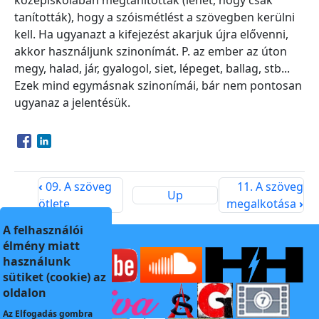
középiskolában megtanították (lehet, hogy csak
tanították), hogy a szóismétlést a szövegben kerülni
kell. Ha ugyanazt a kifejezést akarjuk újra elővenni,
akkor használjunk szinonímát. P. az ember az úton
megy, halad, jár, gyalogol, siet, lépeget, ballag, stb...
Ezek mind egymásnak szinonímái, bár nem pontosan
ugyanaz a jelentésük.
Opens in a new window
Opens in a new window
‹
09. A szöveg
11. A szöveg
Up
ötlete
megalkotása
›
A felhasználói
élmény miatt
használunk
sütiket (cookie) az
oldalon
Az
Elfogadás
gombra