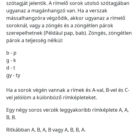
szótagját jelentik. A rímelő sorok utolsó szótagjában
ugyanaz a magánhangzó van. Ha a verszak
mássalhangzóra végződik, akkor ugyanaz a rímelő
soroknál, vagy a zöngés és a zöngétlen párok
szerepelhetnek (Például pap, bab). Zöngés, zöngétlen
párok a teljesség nélkül:
b - p
g - k
d - t
gy - ty
Ha a sorok végén vannak a rímek és A-val, B-vel és C-
vel jelölöm a különböző rímképleteket.
Egy négy soros verzék leggyakoribb rímképlete A, A,
B, B.
Ritkábban A, B, A, B vagy A, B, B, A.