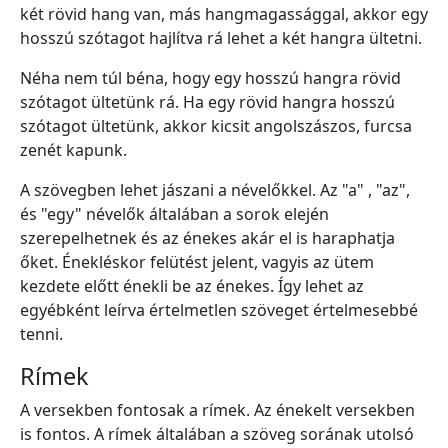
két rövid hang van, más hangmagassággal, akkor egy
hosszú szótagot hajlítva rá lehet a két hangra ültetni.
Néha nem túl béna, hogy egy hosszú hangra rövid
szótagot ültetünk rá. Ha egy rövid hangra hosszú
szótagot ültetünk, akkor kicsit angolszászos, furcsa
zenét kapunk.
A szövegben lehet jászani a névelőkkel. Az "a" , "az",
és "egy" névelők általában a sorok elején
szerepelhetnek és az énekes akár el is haraphatja
őket. Énekléskor felütést jelent, vagyis az ütem
kezdete előtt énekli be az énekes. Így lehet az
egyébként leírva értelmetlen szöveget értelmesebbé
tenni.
Rímek
A versekben fontosak a rímek. Az énekelt versekben
is fontos. A rímek általában a szöveg sorának utolsó