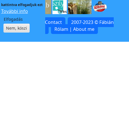
kattintva elfogadjuk ezt
További info
Elfogadás
Kapcsolat | Contact
2007-2023 © Fábián
Nem, köszi
Zoltán
Rólam | About me