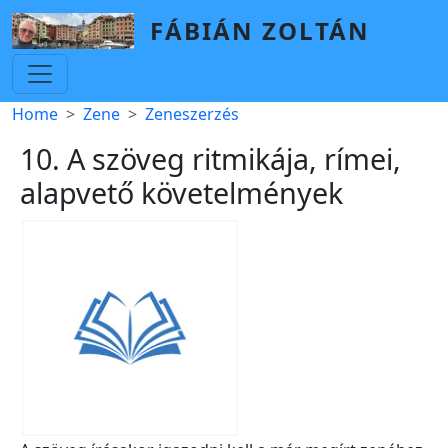
Skip to main content
FÁBIÁN ZOLTÁN
Breadcrumb
Home
Zene
Zeneszerzés
10. A szöveg ritmikája, rímei,
alapvető követelmények