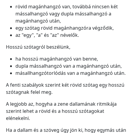
rövid magánhangzó van, továbbá nincsen két
mássalhangzó vagy dupla mássalhangzó a
magánhangzó után,
egy szótag rövid magánhangzóra végződik,
az "egy", "a" és "az" névelők.
Hosszú szótagról beszélünk,
ha hosszú magánhangzó van benne,
dupla mássalhangzó van a magánhangzó után,
másallhangzótorlódás van a magánhangzó után.
A fenti szabályok szerint két rövid szótag egy hosszú
szótagnak felel meg.
A legjobb az, hogyha a zene dallamának ritmikája
szerint lehet a rövid és a hosszú szótagokat
elénekelni.
Ha a dallam és a szöveg úgy jön ki, hogy egymás után