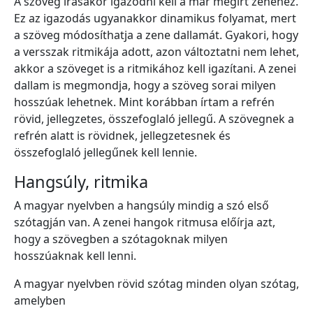
A szöveg írásakor igazodni kell a már megírt zenéhez.
Ez az igazodás ugyanakkor dinamikus folyamat, mert
a szöveg módosíthatja a zene dallamát. Gyakori, hogy
a versszak ritmikája adott, azon változtatni nem lehet,
akkor a szöveget is a ritmikához kell igazítani. A zenei
dallam is megmondja, hogy a szöveg sorai milyen
hosszúak lehetnek. Mint korábban írtam a refrén
rövid, jellegzetes, összefoglaló jellegű. A szövegnek a
refrén alatt is rövidnek, jellegzetesnek és
összefoglaló jellegűnek kell lennie.
Hangsúly, ritmika
A magyar nyelvben a hangsúly mindig a szó első
szótagján van. A zenei hangok ritmusa előírja azt,
hogy a szövegben a szótagoknak milyen
hosszúaknak kell lenni.
A magyar nyelvben rövid szótag minden olyan szótag,
amelyben