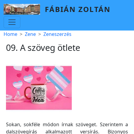
Skip to main content
FÁBIÁN ZOLTÁN
Breadcrumb
Home
Zene
Zeneszerzés
09. A szöveg ötlete
Sokan, sokféle módon írnak szöveget. Szerintem a
dalszövegírás alkalmazott versírás. Bizonyos