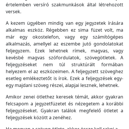
értelemben versíró szakmunkások által létrehozott
versek.
A kezem ügyében mindig van egy jegyzetek írására
alkalmas eszköz. Régebben ez sima füzet volt, ma
már egy okostelefon, vagy egy számítógépes
alkalmazás, amellyel az eszembe jutó gondolatokat
feljegyzem. Ezek lehetnek rímek, magvas, vagy
kevésbé magvas szófordulatok, szövegötletek. A
feljegyzéseket nem túl struktúrált formában
helyezem el az eszközeimen. A feljegyzett szöveghez
esetleg emlékeztetőt is írok. Ezek a feljegyzések egy-
egy majdani szöveg részei, alapjai lesznek, lehetnek.
Amikor zenei ötlethez keresek témát, akkor gyakran
felcsapom a jegyzetfüzetet és nézegetem a korábbi
feljegyzéseket. Gyakran találok megfelelő ötletet a
feljegyzések között a zenéhez.