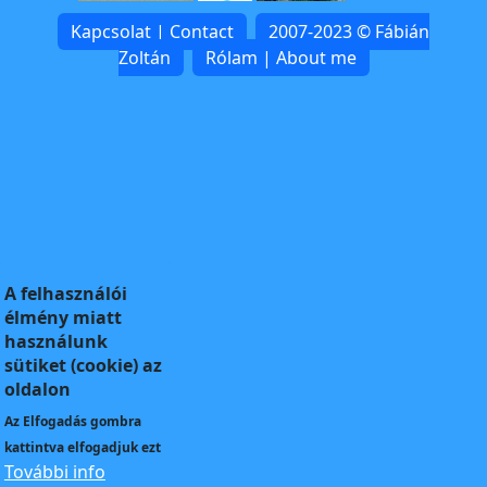
Kapcsolat | Contact
2007-2023 © Fábián
Zoltán
Rólam | About me
A felhasználói
élmény miatt
használunk
sütiket (cookie) az
oldalon
Az
Elfogadás
gombra
kattintva elfogadjuk ezt
További info