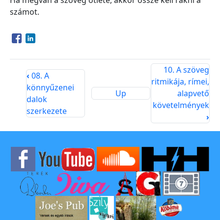
Ha megvan a szöveg ötlete, akkor össze kell rakni a
számot.
Opens in a new window
Opens in a new window
10. A szöveg
‹
08. A
ritmikája, rímei,
könnyűzenei
Up
alapvető
dalok
követelmények
szerkezete
›