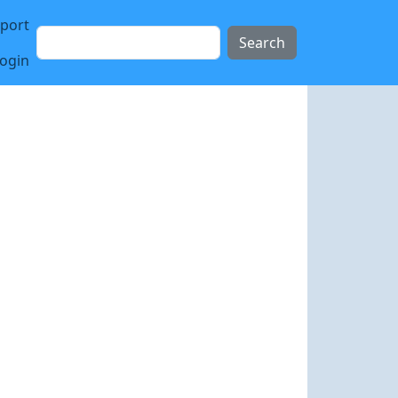
sport
Search
login