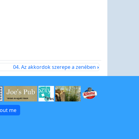
04. Az akkordok szerepe a zenében
›
bout me