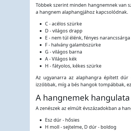
Többek szerint minden hangnemnek van szí
a hangnem alaphangjához kapcsolódnak.
C - acélos szürke
D - világos drapp
E - nem túl élénk, fényes narancssárga
F - halvány galambszürke
G - világos barna
A - Világos kék
H - fátyolos, kékes szürke
Az ugyanarra az alaphangra épített dúr
izzóbbak, míg a bés hangok tompábbak, e
A hangnemek hangulata
A zenészek az elmúlt évszázadokban a ha
Esz dúr - hősies
H moll - sejtelme, D dúr - boldog