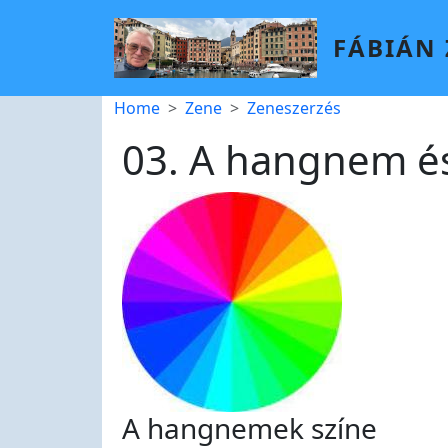
Skip to main content
FÁBIÁN
Breadcrumb
Home
Zene
Zeneszerzés
03. A hangnem és 
A hangnemek színe