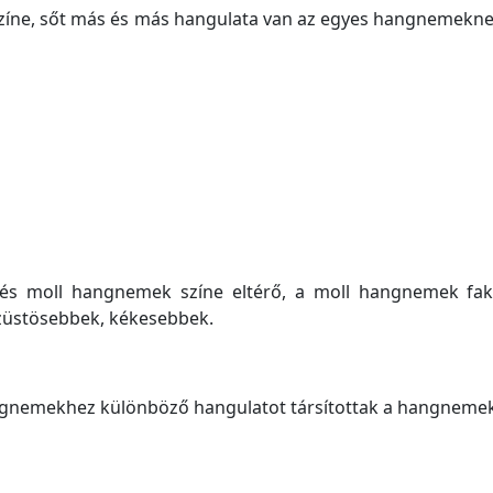
ne, sőt más és más hangulata van az egyes hangnemeknek. 
 és moll hangnemek színe eltérő, a moll hangnemek fa
züstösebbek, kékesebbek.
ngnemekhez különböző hangulatot társítottak a hangneme