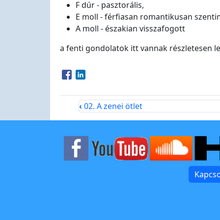
F dúr - pasztorális,
E moll - férfiasan romantikusan szenti
A moll - északian visszafogott
a fenti gondolatok itt vannak részletesen le
Opens in a new window
Opens in a new window
‹
02. A zenei ötlet
Kapcso