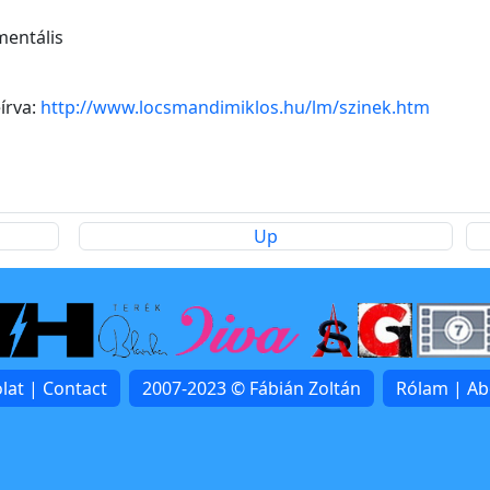
mentális
írva:
http://www.locsmandimiklos.hu/lm/szinek.htm
Up
lat | Contact
2007-2023 © Fábián Zoltán
Rólam | A