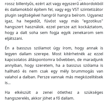
rossz billentyűs, ezért azt vagy egyszerű akkordokból
és dallamokból építem fel, vagy egy VST szintetizátor
plugin segítségével hangról hangra beírom. Ugyanez
igaz, ha hegedűt, fúvóst vagy más "egzotikus"
hangszert használok. ezzel persze azt kockáztatom,
hogy a dalt soha sem fogja egyik zenekarom sem
eljátszani.
Én a basszus szólamot úgy írom, hogy annak is
legyen dallam szerepe. Most kitérhetnék az ezzel
kapcsolatos álláspontomra bővebben, de maradjunk
annyiban, hogy szeretem, ha a basszus szólama is
hallható és nem csak egy mély brummogás van
valahol a dalban. Persze vannak más megközelítések
is...
Ha elkészült a zenei ötlethez a szükséges
hangszerelés, akkor jöhet a fő dallam.