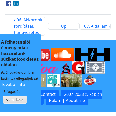
Opens in a new window
Opens in a new window
‹
06. Akkordok
fordításai,
Up
07. A dallam
›
hangvezetés
A felhasználói
élmény miatt
használunk
sütiket (cookie) az
oldalon
Az
Elfogadás
gombra
kattintva elfogadjuk ezt
További info
Elfogadás
Kapcsolat | Contact
2007-2023 © Fábián
Nem, köszi
Zoltán
Rólam | About me