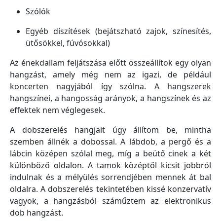
Szólók
Egyéb díszítések (bejátszható zajok, színesítés,
ütősökkel, fúvósokkal)
Az énekdallam feljátszása előtt összeállítok egy olyan
hangzást, amely még nem az igazi, de például
koncerten nagyjából így szólna. A hangszerek
hangszínei, a hangosság arányok, a hangszínek és az
effektek nem véglegesek.
A dobszerelés hangjait úgy állítom be, mintha
szemben állnék a dobossal. A lábdob, a pergő és a
lábcin középen szólal meg, míg a beütő cinek a két
különböző oldalon. A tamok középtől kicsit jobbról
indulnak és a mélyülés sorrendjében mennek át bal
oldalra. A dobszerelés tekintetében kissé konzervatív
vagyok, a hangzásból száműztem az elektronikus
dob hangzást.