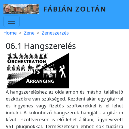
Skip to main content
FÁBIÁN ZOLTÁN
Breadcrumb
Home
Zene
Zeneszerzés
06.1 Hangszerelés
A hangszereléshez az oldalamon és máshol található
eszközökre van szükséged. Kezdeni akár egy gitárral
és ingyenes vagy fizetős szoftverekkel is el lehet
indulni. A különböző hangszerek hangját - a gitáron
kívül - szoftveresen is elő lehet állítani, úgynevezett
VST pluginokkal. Természetesen ehhez sok tudásra