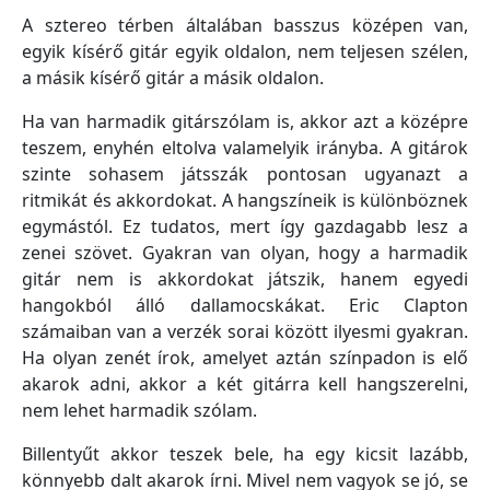
A sztereo térben általában basszus középen van,
egyik kísérő gitár egyik oldalon, nem teljesen szélen,
a másik kísérő gitár a másik oldalon.
Ha van harmadik gitárszólam is, akkor azt a középre
teszem, enyhén eltolva valamelyik irányba. A gitárok
szinte sohasem játsszák pontosan ugyanazt a
ritmikát és akkordokat. A hangszíneik is különböznek
egymástól. Ez tudatos, mert így gazdagabb lesz a
zenei szövet. Gyakran van olyan, hogy a harmadik
gitár nem is akkordokat játszik, hanem egyedi
hangokból álló dallamocskákat. Eric Clapton
számaiban van a verzék sorai között ilyesmi gyakran.
Ha olyan zenét írok, amelyet aztán színpadon is elő
akarok adni, akkor a két gitárra kell hangszerelni,
nem lehet harmadik szólam.
Billentyűt akkor teszek bele, ha egy kicsit lazább,
könnyebb dalt akarok írni. Mivel nem vagyok se jó, se