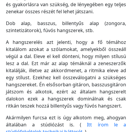
és gyakorlásra van szükség, de lényegében egy teljes
zenekar összes részét fel lehet játszani.
Dob alap, basszus, billentyűs alap (zongora,
szintetizátorok), fúvós hangszerek, stb.
A hangszerelés azt jelenti, hogy a fő témához
kitalálom azokat a szólamokat, amelyekből összeáll
végül a dal. Eleve el kell dönteni, hogy milyen stílusú
lesz a dal. Ezt már az alap témáknál a zeneszerzők
kitalálják, illetve az akkordmenet, a ritmika eleve ad
egy stílust. Ezekhez kell összeválogatni a szükséges
hangszereket. Én elsősorban gitáron, basszusgitáron
játszom és alkotok, ezért az általam hangszerelt
dalokon ezek a hangszerek dominálnak és csak
ritkán teszek hozzá billentyűs vagy fúvós hangszert.
Akármilyen furcsa ezt is úgy alkotom meg, ahogyan
általában a stúdiózást is. (
Itt írom le a
stúdiófelvételek technikai hátterét
. ).