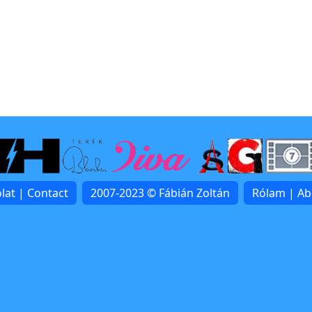
lat | Contact
2007-2023 © Fábián Zoltán
Rólam | A