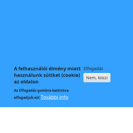
A felhasználói élmény miatt
Elfogadás
használunk sütiket (cookie)
Nem, köszi
az oldalon
Az
Elfogadás
gombra kattintva
További info
elfogadjuk ezt