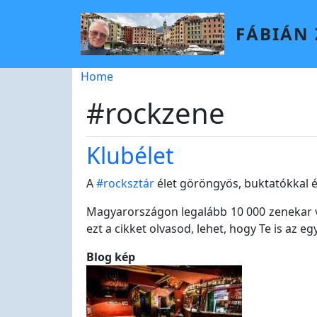
Skip to main content
FÁBIÁN
Breadcrumb
Home
#rockzene
Klubélet
A
#rocksztár
élet göröngyös, buktatókkal é
Magyarországon legalább 10 000 zenekar va
ezt a cikket olvasod, lehet, hogy Te is az e
Blog kép