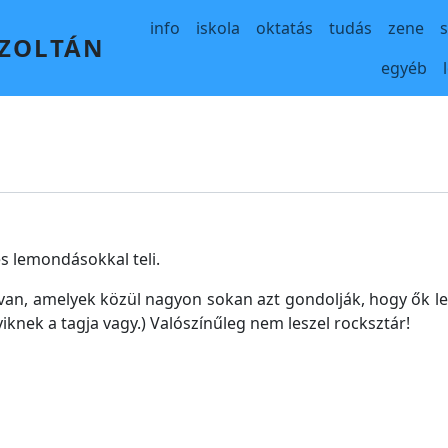
Main navigation
info
iskola
oktatás
tudás
zene
 ZOLTÁN
egyéb
s lemondásokkal teli.
n, amelyek közül nagyon sokan azt gondolják, hogy ők les
gyiknek a tagja vagy.) Valószínűleg nem leszel rocksztár!