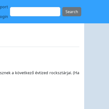
sport
Search
login
znek a következő évtized rocksztárjai. (Ha