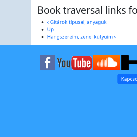
Book traversal links f
‹
Gitárok típusai, anyaguk
Up
Hangszereim, zenei kütyüim
›
Kapcso