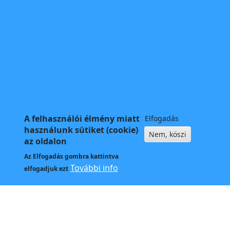
A felhasználói élmény miatt
Elfogadás
használunk sütiket (cookie)
Nem, köszi
az oldalon
Az
Elfogadás
gombra kattintva
További info
elfogadjuk ezt