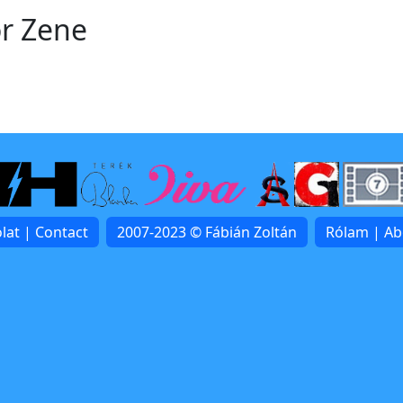
or Zene
lat | Contact
2007-2023 © Fábián Zoltán
Rólam | A