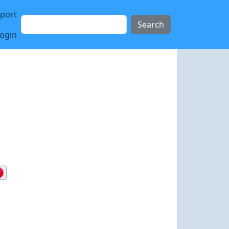
sport
Search
login