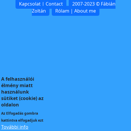
Kapcsolat | Contact
2007-2023 © Fábián
Zoltán
Rólam | About me
A felhasználói
élmény miatt
használunk
sütiket (cookie) az
oldalon
Az
Elfogadás
gombra
kattintva elfogadjuk ezt
További info