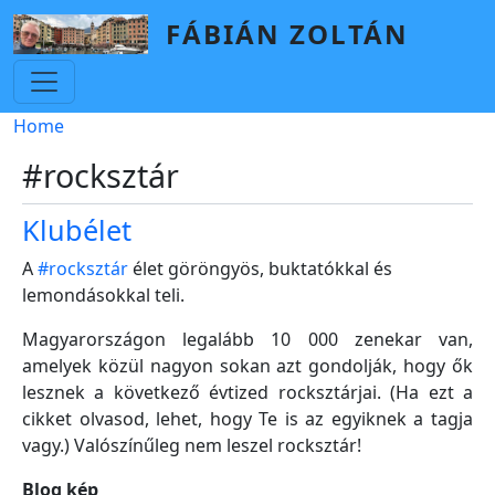
Skip to main content
FÁBIÁN ZOLTÁN
Breadcrumb
Home
#rocksztár
Klubélet
A
#rocksztár
élet göröngyös, buktatókkal és
lemondásokkal teli.
Magyarországon legalább 10 000 zenekar van,
amelyek közül nagyon sokan azt gondolják, hogy ők
lesznek a következő évtized rocksztárjai. (Ha ezt a
cikket olvasod, lehet, hogy Te is az egyiknek a tagja
vagy.) Valószínűleg nem leszel rocksztár!
Blog kép