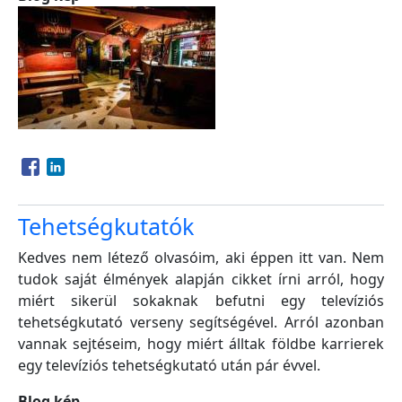
Opens in a new window
Opens in a new window
Tehetségkutatók
Kedves nem létező olvasóim, aki éppen itt van. Nem
tudok saját élmények alapján cikket írni arról, hogy
miért sikerül sokaknak befutni egy televíziós
tehetségkutató verseny segítségével. Arról azonban
vannak sejtéseim, hogy miért álltak földbe karrierek
egy televíziós tehetségkutató után pár évvel.
Blog kép