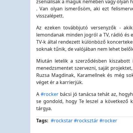
zseniálisak a maguk nemében vagy olyan hihe
. Van olyan ismerősöm, aki ezt felismer
visszalépett.
Az ezeken továbbjutó versenyzők - akik 
lemondanak minden jogról a TV, rádió és 
TV-k által rendezett különböző koncerteken
soknak tűnik, de valójában nem lehet belőle
Miután letelik a szerződésben kiszabott 
menedzsmentet szervezni, saját projektet, s
Ruzsa Magdinak, Karamellnek és még soka
véget ér a karrierjük.
A
#rocker
bácsi jó tanácsa tehát az, hogyh
se gondold, hogy Te leszel a következő k
tárgya.
Tags
#rockstar
#rocksztár
#rocker