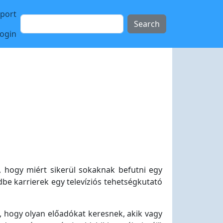
sport
Search
login
, hogy miért sikerül sokaknak befutni egy
dbe karrierek egy televíziós tehetségkutató
i, hogy olyan előadókat keresnek, akik vagy