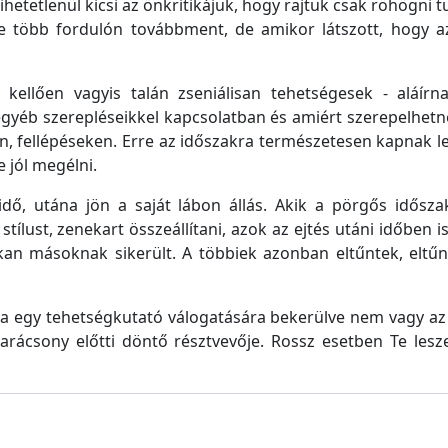
tetlenül kicsi az önkritikájuk, hogy rajtuk csak röhögni tud 
ve több fordulón továbbment, de amikor látszott, hogy a
kellően vagyis talán zseniálisan tehetségesek - aláír
egyéb szerepléseikkel kapcsolatban és amiért szerepelhet
, fellépéseken. Erre az időszakra természetesen kapnak le
 jól megélni.
idő, utána jön a saját lábon állás. Akik a pörgős időszak
tílust, zenekart összeállítani, azok az ejtés utáni időben 
n másoknak sikerült. A többiek azonban eltűntek, eltűn
a egy tehetségkutató válogatására bekerülve nem vagy az a
arácsony előtti döntő résztvevője. Rossz esetben Te le