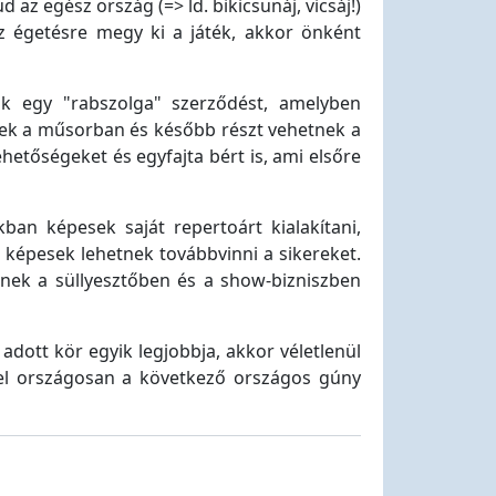
az egész ország (=> ld. bikicsunáj, vicsáj!)
z égetésre megy ki a játék, akkor önként
nak egy "rabszolga" szerződést, amelyben
nek a műsorban és később részt vehetnek a
hetőségeket és egyfajta bért is, ami elsőre
ban képesek saját repertoárt kialakítani,
is képesek lehetnek továbbvinni a sikereket.
nek a süllyesztőben és a show-bizniszben
dott kör egyik legjobbja, akkor véletlenül
szel országosan a következő országos gúny