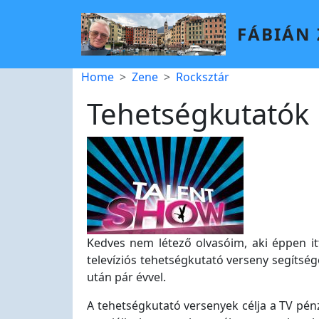
Skip to main content
FÁBIÁN
Breadcrumb
Home
Zene
Rocksztár
Tehetségkutatók
Kedves nem létező olvasóim, aki éppen it
televíziós tehetségkutató verseny segítség
után pár évvel.
A tehetségkutató versenyek célja a TV pénz