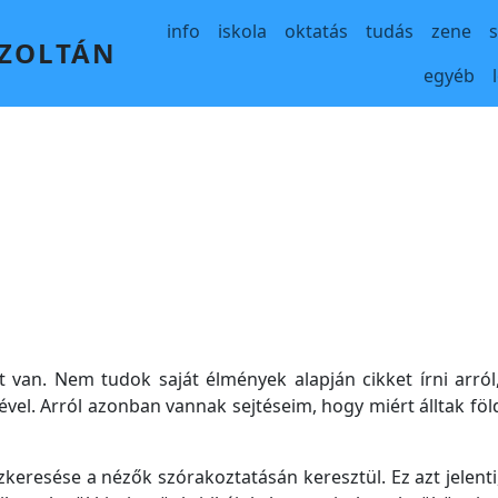
Main navigation
info
iskola
oktatás
tudás
zene
 ZOLTÁN
egyéb
t van. Nem tudok saját élmények alapján cikket írni arról
ével. Arról azonban vannak sejtéseim, hogy miért álltak föl
keresése a nézők szórakoztatásán keresztül. Ez azt jelent