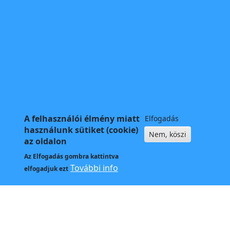
A felhasználói élmény miatt
Elfogadás
használunk sütiket (cookie)
Nem, köszi
az oldalon
Az
Elfogadás
gombra kattintva
További info
elfogadjuk ezt