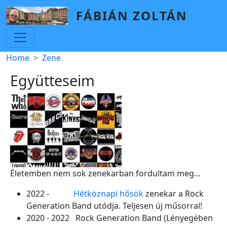
Skip to main content
FÁBIÁN ZOLTÁN
Breadcrumb
Home
Zene
Együtteseim
Életemben nem sok zenekarban fordultam meg...
2022 -
Hétköznapi hősök
zenekar a Rock
Generation Band utódja. Teljesen új műsorral!
2020 - 2022 Rock Generation Band (Lényegében