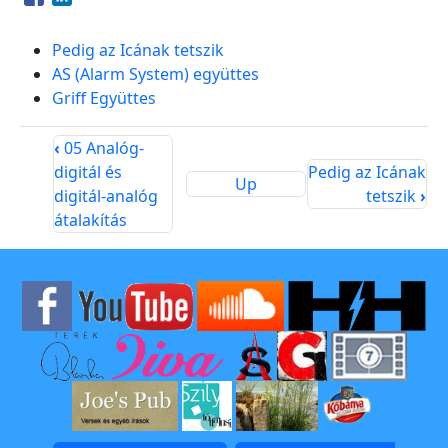
Opens in a new window
Opens in a new window
Pedig az Icának tetszik
AS (Alarm System) együttes
Griff Együttes
‹
05 Analóg-
digitál és
Pedig az Icának
Up
digitál-analóg
tetszik
›
átalakítás