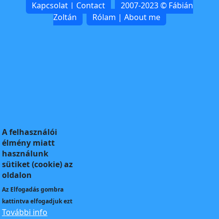
Kapcsolat | Contact
2007-2023 © Fábián
Zoltán
Rólam | About me
A felhasználói
élmény miatt
használunk
sütiket (cookie) az
oldalon
Az
Elfogadás
gombra
kattintva elfogadjuk ezt
További info