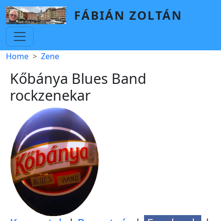
Skip to main content
FÁBIÁN ZOLTÁN
Breadcrumb
Home
Zene
Kőbánya Blues Band
rockzenekar