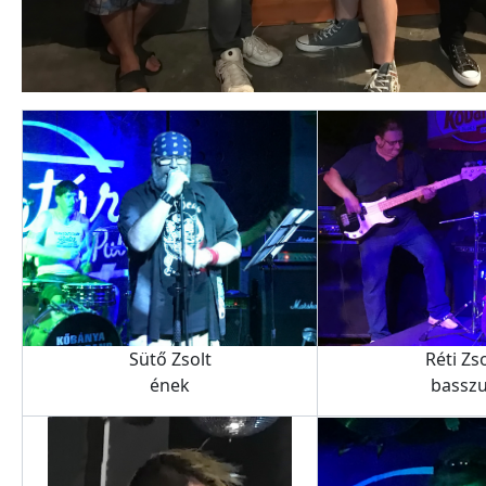
Sütő Zsolt
Réti Zso
ének
bassz