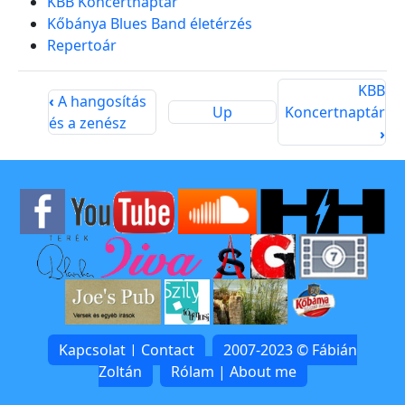
KBB Koncertnaptár
Kőbánya Blues Band életérzés
Repertoár
KBB
‹
A hangosítás
Up
Koncertnaptár
és a zenész
›
Kapcsolat | Contact
2007-2023 © Fábián
Zoltán
Rólam | About me