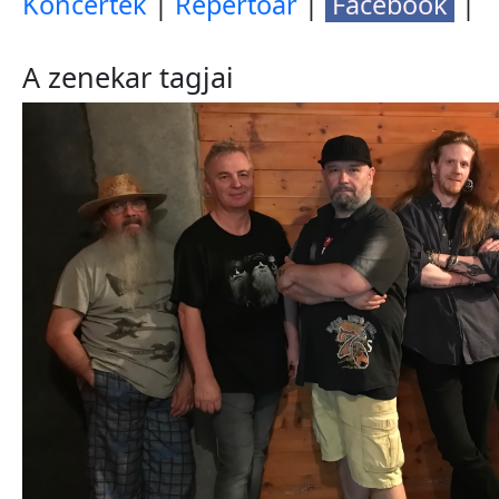
Koncertek
|
Repertoár
|
Facebook
|
A zenekar tagjai