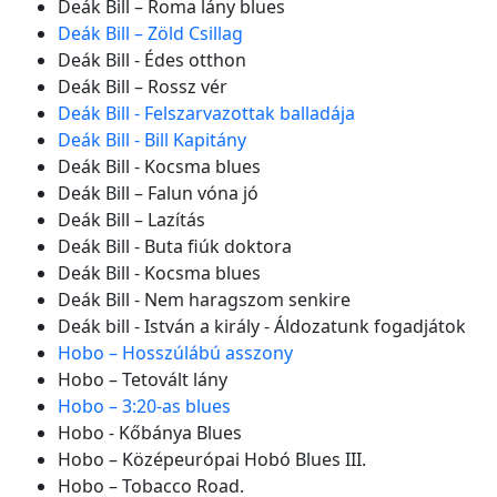
Deák Bill – Roma lány blues
Deák Bill – Zöld Csillag
Deák Bill - Édes otthon
Deák Bill – Rossz vér
Deák Bill - Felszarvazottak balladája
Deák Bill - Bill Kapitány
Deák Bill - Kocsma blues
Deák Bill – Falun vóna jó
Deák Bill – Lazítás
Deák Bill - Buta fiúk doktora
Deák Bill - Kocsma blues
Deák Bill - Nem haragszom senkire
Deák bill - István a király - Áldozatunk fogadjátok
Hobo – Hosszúlábú asszony
Hobo – Tetovált lány
Hobo – 3:20-as blues
Hobo - Kőbánya Blues
Hobo – Középeurópai Hobó Blues III.
Hobo – Tobacco Road.