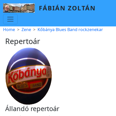
Skip to main content
FÁBIÁN ZOLTÁN
Breadcrumb
Home
Zene
Kőbánya Blues Band rockzenekar
Repertoár
Állandó repertoár