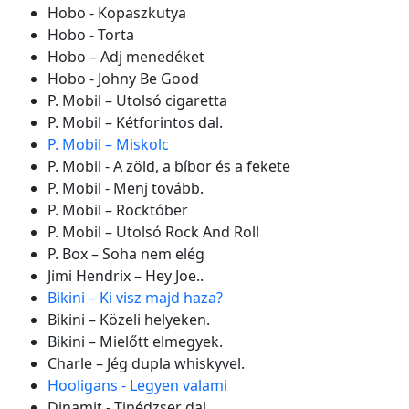
Hobo - Kopaszkutya
Hobo - Torta
Hobo – Adj menedéket
Hobo - Johny Be Good
P. Mobil – Utolsó cigaretta
P. Mobil – Kétforintos dal.
P. Mobil – Miskolc
P. Mobil - A zöld, a bíbor és a fekete
P. Mobil - Menj tovább.
P. Mobil – Rocktóber
P. Mobil – Utolsó Rock And Roll
P. Box – Soha nem elég
Jimi Hendrix – Hey Joe..
Bikini – Ki visz majd haza?
Bikini – Közeli helyeken.
Bikini – Mielőtt elmegyek.
Charle – Jég dupla whiskyvel.
Hooligans - Legyen valami
Dinamit - Tinédzser dal