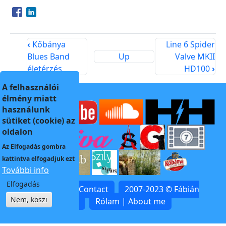
Opens in a new window
Opens in a new window
‹
Kőbánya
Line 6 Spider
Blues Band
Up
Valve MKII
életérzés
HD100
›
A felhasználói
élmény miatt
használunk
sütiket (cookie) az
oldalon
Az
Elfogadás
gombra
kattintva elfogadjuk ezt
További info
Elfogadás
Kapcsolat | Contact
2007-2023 © Fábián
Nem, köszi
Zoltán
Rólam | About me