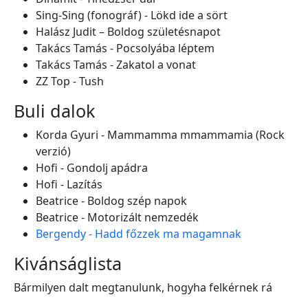
Sing-Sing (fonográf) - Lökd ide a sört
Halász Judit – Boldog születésnapot
Takács Tamás - Pocsolyába léptem
Takács Tamás - Zakatol a vonat
ZZ Top - Tush
Buli dalok
Korda Gyuri - Mammamma mmammamia (Rock
verzió)
Hofi - Gondolj apádra
Hofi - Lazítás
Beatrice - Boldog szép napok
Beatrice - Motorizált nemzedék
Bergendy - Hadd főzzek ma magamnak
Kivánságlista
Bármilyen dalt megtanulunk, hogyha felkérnek rá