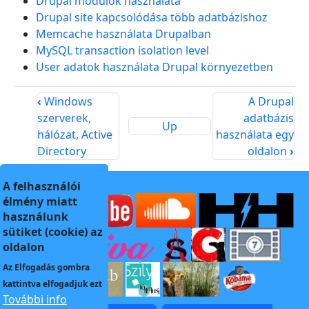
Drupal modulok használata
Drupal site kapcsolódása több adatbázishoz
Memcache használata Drupalban
MySQL transaction isolation level
User adatok használata Drupal környezetben
‹
Windows
A Drupal
szerverek,
adatbázis
Up
hálózat, Active
használata egy
Directory
oldalon
›
A felhasználói
élmény miatt
használunk
sütiket (cookie) az
oldalon
Az
Elfogadás
gombra
kattintva elfogadjuk ezt
További info