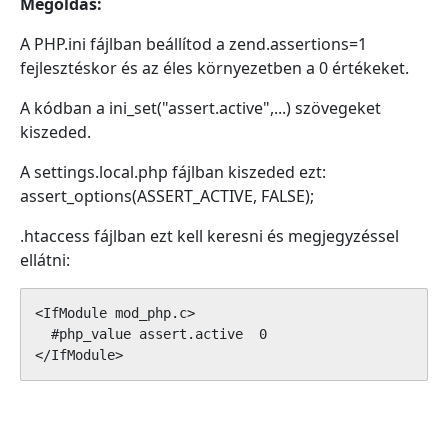
Megoldás:
A PHP.ini fájlban beállítod a zend.assertions=1
fejlesztéskor és az éles környezetben a 0 értékeket.
A kódban a ini_set("assert.active",...) szövegeket
kiszeded.
A settings.local.php fájlban kiszeded ezt:
assert_options(ASSERT_ACTIVE, FALSE);
.htaccess fájlban ezt kell keresni és megjegyzéssel
ellátni:
<IfModule mod_php.c>

  #php_value assert.active  0

</IfModule>