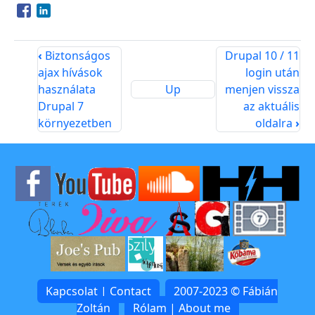
Opens in a new window
Opens in a new window
‹
Biztonságos
Drupal 10 / 11
ajax hívások
login után
használata
Up
menjen vissza
Drupal 7
az aktuális
környezetben
oldalra
›
Kapcsolat | Contact
2007-2023 © Fábián
Zoltán
Rólam | About me