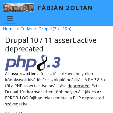
Skip to main content
FÁBIÁN ZOLTÁN
Breadcrumb
Home
Tudás
Drupal (7.x - 10.x)
Drupal 10 / 11 assert.active
deprecated
Az
assert.active
a fejlesztés közbeni helytelen
kódhívások kivédésére szolgáló beállítás. A PHP 8.3.x-
től a PHP assert.active beállítása
deprecated
. Ezt a
Drupal 10+ környezetben több helyen állítják és az
ERROR_LOG fájlban teleszemeteli a PHP deprecated
szövegekkel.