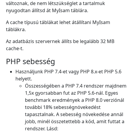
változnak, de nem létszükséglet a tartalmuk
nyugodtan állítsd át MyIsam táblára.
A cache típusú táblákat lehet átállítani MyIsam
táblákra.
Az adatbázis szervernek állíts be legalább 32 MB
cache-t.
PHP sebesség
Használjunk PHP 7.4-et vagy PHP 8.x-et PHP 5.6
helyett.
Összességében a PHP 7.4 rendszer majdnem
1,5x gyorsabban fut az PHP 5.6-nál. Egyes
benchmark eredmények a PHP 8.0 verziónál
további 18% sebességnövekedést
tapasztalnak. A sebesség növekedése annál
jobb, minél összetettebb a kód, amit futtat a
rendszer. Lásd: