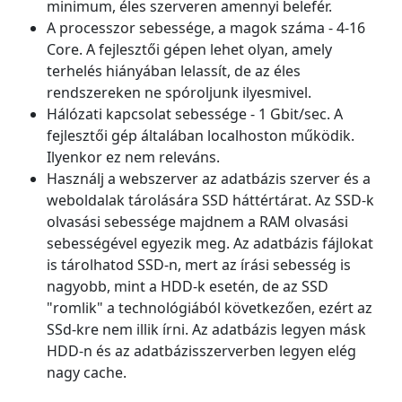
minimum, éles szerveren amennyi belefér.
A processzor sebessége, a magok száma - 4-16
Core. A fejlesztői gépen lehet olyan, amely
terhelés hiányában lelassít, de az éles
rendszereken ne spóroljunk ilyesmivel.
Hálózati kapcsolat sebessége - 1 Gbit/sec. A
fejlesztői gép általában localhoston működik.
Ilyenkor ez nem releváns.
Használj a webszerver az adatbázis szerver és a
weboldalak tárolására SSD háttértárat. Az SSD-k
olvasási sebessége majdnem a RAM olvasási
sebességével egyezik meg. Az adatbázis fájlokat
is tárolhatod SSD-n, mert az írási sebesség is
nagyobb, mint a HDD-k esetén, de az SSD
"romlik" a technológiából következően, ezért az
SSd-kre nem illik írni. Az adatbázis legyen másk
HDD-n és az adatbázisszerverben legyen elég
nagy cache.