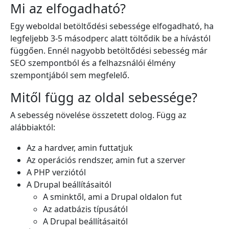
Mi az elfogadható?
Egy weboldal betöltődési sebessége elfogadható, ha
legfeljebb 3-5 másodperc alatt töltődik be a hívástól
függően. Ennél nagyobb betöltődési sebesség már
SEO szempontból és a felhazsnálói élmény
szempontjából sem megfelelő.
Mitől függ az oldal sebessége?
A sebesség növelése összetett dolog. Függ az
alábbiaktól:
Az a hardver, amin futtatjuk
Az operációs rendszer, amin fut a szerver
A PHP verziótól
A Drupal beállításaitól
A sminktől, ami a Drupal oldalon fut
Az adatbázis típusától
A Drupal beállításaitól