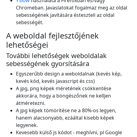
YSlow
használata a Firefoxban és/vagy
Chromeban. Javaslatokat fogalmaz meg az oldal
sebességének javítására ésteszteli az oldal
sebességét.
A weboldal fejlesztőjének
lehetőségei
További lehetőségek weboldalak
sebességének gyorsítására
Egyszerűbb design a weboldalnak (kevés kép,
kevés kód, kevés javascript és css)
A jpg, png képek méretének csökkentése
akkorára, hogy a böngészőnek ne kelljen
átméretezni.
A jpg képek tömörítése ne a 80%-os legyen,
hanem alacsonyabb, ezááltal kisebb képek
legyenek.
Kevesebb külső js kódot - meghívni, pl Google