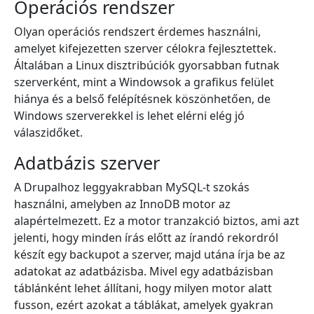
Operációs rendszer
Olyan operációs rendszert érdemes használni,
amelyet kifejezetten szerver célokra fejlesztettek.
Általában a Linux disztribúciók gyorsabban futnak
szerverként, mint a Windowsok a grafikus felület
hiánya és a belső felépítésnek köszönhetően, de
Windows szerverekkel is lehet elérni elég jó
válaszidőket.
Adatbázis szerver
A Drupalhoz leggyakrabban MySQL-t szokás
használni, amelyben az InnoDB motor az
alapértelmezett. Ez a motor tranzakció biztos, ami azt
jelenti, hogy minden írás előtt az írandó rekordról
készít egy backupot a szerver, majd utána írja be az
adatokat az adatbázisba. Mivel egy adatbázisban
táblánként lehet állítani, hogy milyen motor alatt
fusson, ezért azokat a táblákat, amelyek gyakran