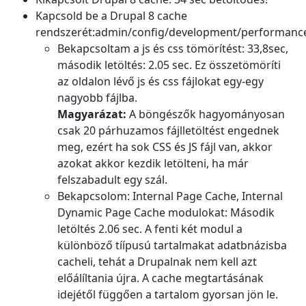
Kapcsold be a Drupal 8 cache
rendszerét:admin/config/development/performanc
Bekapcsoltam a js és css tömörítést: 33,8sec,
második letöltés: 2.05 sec. Ez összetömöríti
az oldalon lévő js és css fájlokat egy-egy
nagyobb fájlba.
Magyarázat:
A böngészők hagyományosan
csak 20 párhuzamos fájlletöltést engednek
meg, ezért ha sok CSS és JS fájl van, akkor
azokat akkor kezdik letölteni, ha már
felszabadult egy szál.
Bekapcsolom: Internal Page Cache, Internal
Dynamic Page Cache modulokat: Második
letöltés 2.06 sec. A fenti két modul a
különböző tíípusú tartalmakat adatbnázisba
cacheli, tehát a Drupalnak nem kell azt
előálíltania újra. A cache megtartásának
idejétől függően a tartalom gyorsan jön le.