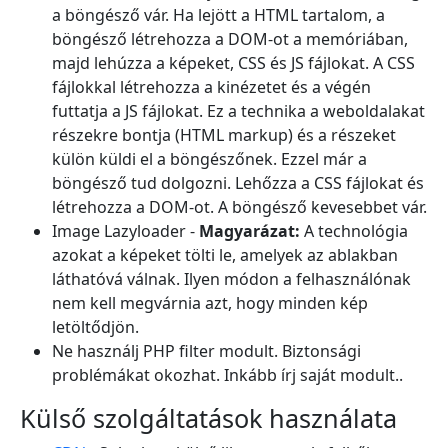
a böngésző vár. Ha lejött a HTML tartalom, a
böngésző létrehozza a DOM-ot a memóriában,
majd lehúzza a képeket, CSS és JS fájlokat. A CSS
fájlokkal létrehozza a kinézetet és a végén
futtatja a JS fájlokat. Ez a technika a weboldalakat
részekre bontja (HTML markup) és a részeket
külön küldi el a böngészőnek. Ezzel már a
böngésző tud dolgozni. Lehőzza a CSS fájlokat és
létrehozza a DOM-ot. A böngésző kevesebbet vár.
Image Lazyloader -
Magyarázat:
A technológia
azokat a képeket tölti le, amelyek az ablakban
láthatóvá válnak. Ilyen módon a felhasználónak
nem kell megvárnia azt, hogy minden kép
letöltődjön.
Ne használj PHP filter modult. Biztonsági
problémákat okozhat. Inkább írj saját modult..
Külső szolgáltatások használata