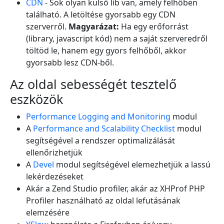
CDN
- Sok olyan külső lib van, amely felhőben
található. A letöltése gyorsabb egy CDN
szerverről.
Magyarázat:
Ha egy erőforrást
(library, javascript kód) nem a saját szerveredről
töltöd le, hanem egy gyors felhőből, akkor
gyorsabb lesz CDN-ből.
Az oldal sebességét tesztelő
eszközök
Performance Logging and Monitoring
modul
A
Performance and Scalability Checklist
modul
segítségével a rendszer optimalizálását
ellenőrizhetjük
A
Devel
modul segítségével elemezhetjük a lassú
lekérdezéseket
Akár a Zend Studio profiler, akár az XHProf PHP
Profiler használható az oldal lefutásának
elemzésére