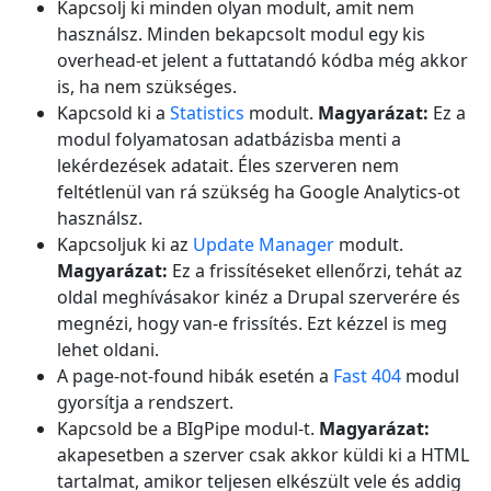
Kapcsolj ki minden olyan modult, amit nem
használsz. Minden bekapcsolt modul egy kis
overhead-et jelent a futtatandó kódba még akkor
is, ha nem szükséges.
Kapcsold ki a
Statistics
modult.
Magyarázat:
Ez a
modul folyamatosan adatbázisba menti a
lekérdezések adatait. Éles szerveren nem
feltétlenül van rá szükség ha Google Analytics-ot
használsz.
Kapcsoljuk ki az
Update Manager
modult.
Magyarázat:
Ez a frissítéseket ellenőrzi, tehát az
oldal meghívásakor kinéz a Drupal szerverére és
megnézi, hogy van-e frissítés. Ezt kézzel is meg
lehet oldani.
A page-not-found hibák esetén a
Fast 404
modul
gyorsítja a rendszert.
Kapcsold be a BIgPipe modul-t.
Magyarázat:
akapesetben a szerver csak akkor küldi ki a HTML
tartalmat, amikor teljesen elkészült vele és addig