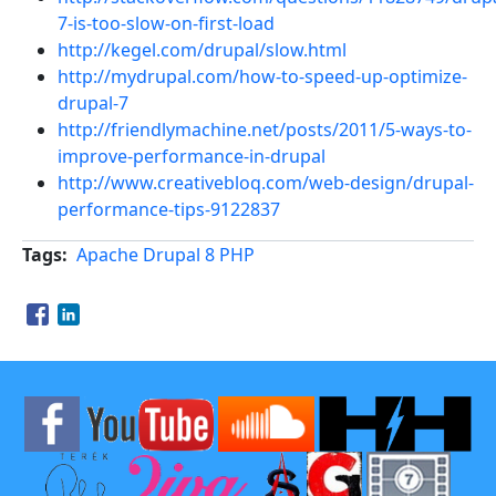
7-is-too-slow-on-first-load
http://kegel.com/drupal/slow.html
http://mydrupal.com/how-to-speed-up-optimize-
drupal-7
http://friendlymachine.net/posts/2011/5-ways-to-
improve-performance-in-drupal
http://www.creativebloq.com/web-design/drupal-
performance-tips-9122837
Tags
Apache
Drupal 8
PHP
Opens in a new window
Opens in a new window