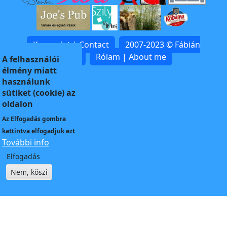
Kapcsolat | Contact
2007-2023 © Fábián
Zoltán
Rólam | About me
A felhasználói
élmény miatt
használunk
sütiket (cookie) az
oldalon
Az
Elfogadás
gombra
kattintva elfogadjuk ezt
További info
Elfogadás
Nem, köszi