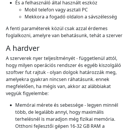
És a felhasználó által használt eszköz
Mobil telefon vagy asztali PC
Mekkora a fogadó oldalon a sávszélesség
A fenti paraméterek közül csak azzal érdemes
foglalkozni, amelyre van behatásunk, tehát a szerver
A hardver
A szerverek nyer teljesítményét - függetlenül attól,
hogy milyen operációs rendszer és egyéb kiszolgáló
szoftver fut rajtuk - olyan dolgok határozzák meg,
amelyekra gyakran nincsen ráhatásunk. ennek
megfelelően, ha mégis van, akkor az alábbiakat
vegyük figyelembe:
Memórai mérete és sebessége - legyen minnél
több, de legalább annyi, hogy maximális
terhelésnél is maradjon még fizikai memória.
Otthoni fejlesztői gépen 16-32 GB RAM a