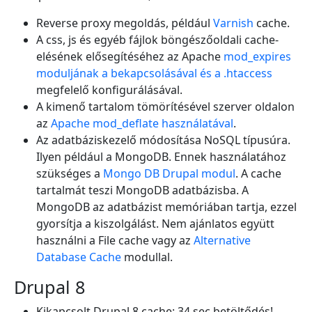
Reverse proxy megoldás, például
Varnish
cache.
A css, js és egyéb fájlok böngészőoldali cache-
elésének elősegítéséhez az Apache
mod_expires
moduljának a bekapcsolásával és a .htaccess
megfelelő konfigurálásával.
A kimenő tartalom tömörítésével szerver oldalon
az
Apache mod_deflate használatával
.
Az adatbáziskezelő módosítása NoSQL típusúra.
Ilyen például a MongoDB. Ennek használatához
szükséges a
Mongo DB Drupal modul
. A cache
tartalmát teszi MongoDB adatbázisba. A
MongoDB az adatbázist memóriában tartja, ezzel
gyorsítja a kiszolgálást. Nem ajánlatos együtt
használni a File cache vagy az
Alternative
Database Cache
modullal.
Drupal 8
Kikapcsolt Drupal 8 cache: 34 sec betöltődés!