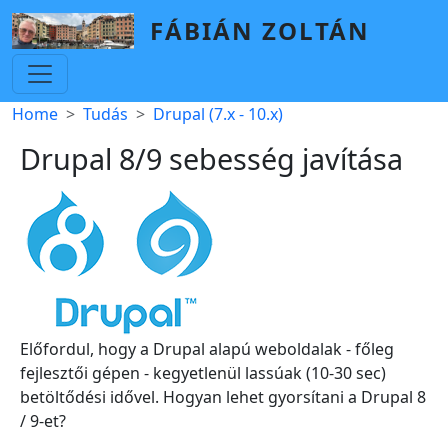
Skip to main content
FÁBIÁN ZOLTÁN
Breadcrumb
Home
Tudás
Drupal (7.x - 10.x)
Drupal 8/9 sebesség javítása
Előfordul, hogy a Drupal alapú weboldalak - főleg
fejlesztői gépen - kegyetlenül lassúak (10-30 sec)
betöltődési idővel. Hogyan lehet gyorsítani a Drupal 8
/ 9-et?