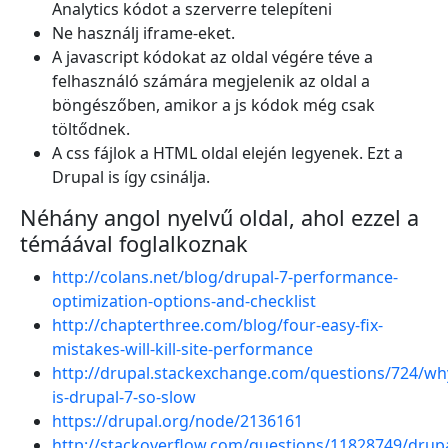
Analytics kódot a szerverre telepíteni
Ne használj iframe-eket.
A javascript kódokat az oldal végére téve a
felhasználó számára megjelenik az oldal a
böngészőben, amikor a js kódok még csak
töltődnek.
A css fájlok a HTML oldal elején legyenek. Ezt a
Drupal is így csinálja.
Néhány angol nyelvű oldal, ahol ezzel a
témáával foglalkoznak
http://colans.net/blog/drupal-7-performance-
optimization-options-and-checklist
http://chapterthree.com/blog/four-easy-fix-
mistakes-will-kill-site-performance
http://drupal.stackexchange.com/questions/724/wh
is-drupal-7-so-slow
https://drupal.org/node/2136161
http://stackoverflow.com/questions/11828749/drupa