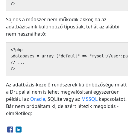
Sajnos a módszer nem működik akkor, ha az
adatbázisaink különböző típusúak, tehát az alábbi
nem használható:
<?php

$databases = array ("default" => "mysql://user:pass@
// ...

Az adatbázis-kezelő rendszerek különbözősége miatt
a Drupallal nem is lehet megvalósítani egyszerűen
például az
Oracle
, SQLite vagy az
MSSQL
kapcsolatot.
Bár nem próbáltam ki, de azért létezik megoldás -
elméletileg:
Opens in a new window
Opens in a new window