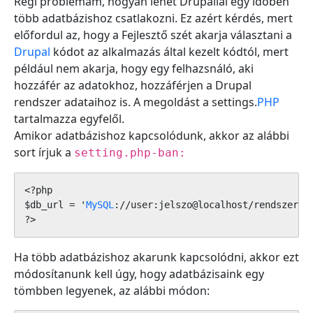
Régi problémám, hogyan lehet Drupallal egy időben
több adatbázishoz csatlakozni. Ez azért kérdés, mert
előfordul az, hogy a Fejlesztő szét akarja választani a
Drupal
kódot az alkalmazás által kezelt kódtól, mert
például nem akarja, hogy egy felhazsnáló, aki
hozzáfér az adatokhoz, hozzáférjen a Drupal
rendszer adataihoz is. A megoldást a settings.
PHP
tartalmazza egyfelől.
Amikor adatbázishoz kapcsolódunk, akkor az alábbi
sort írjuk a
setting.php-ban:
<?php

$db_url = '
MySQL
://user:jelszo@localhost/rendszer';

?>
Ha több adatbázishoz akarunk kapcsolódni, akkor ezt
módosítanunk kell úgy, hogy adatbázisaink egy
tömbben legyenek, az alábbi módon: