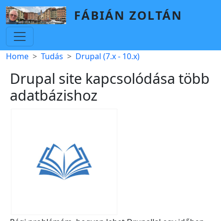
Skip to main content
FÁBIÁN ZOLTÁN
Breadcrumb
Home
Tudás
Drupal (7.x - 10.x)
Drupal site kapcsolódása több
adatbázishoz