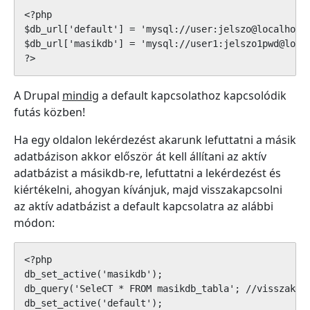
<?php

$db_url['default'] = 'mysql://user:jelszo@localhost/
$db_url['masikdb'] = 'mysql://user1:jelszo1pwd@local
?>
A Drupal
mindig
a default kapcsolathoz kapcsolódik
futás közben!
Ha egy oldalon lekérdezést akarunk lefuttatni a másik
adatbázison akkor először át kell állítani az aktív
adatbázist a másikdb-re, lefuttatni a lekérdezést és
kiértékelni, ahogyan kívánjuk, majd visszakapcsolni
az aktív adatbázist a default kapcsolatra az alábbi
módon:
<?php

db_set_active('masikdb');

db_query('SeleCT * FROM masikdb_tabla'; //visszakapc
db_set_active('default');
