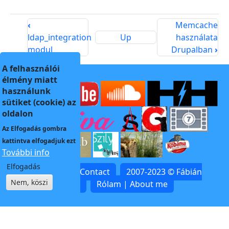
‹
Memcache
ldap_integration
Up
használata
modul
Drupalban
›
A felhasználói
élmény miatt
használunk
sütiket (cookie) az
oldalon
Az
Elfogadás
gombra
kattintva elfogadjuk ezt
További info
Elfogadás
Kapcsolat | Contact
2007-2023 © Fábián
Nem, köszi
Zoltán
Rólam | About me