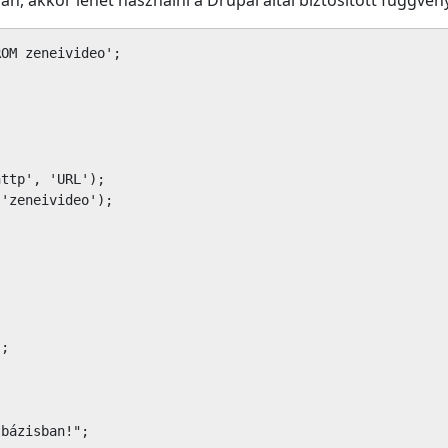
n, akkor lehet használni a Drupal által biztosított függvén
OM zeneivideo';

ttp', 'URL');

'zeneivideo');



;
