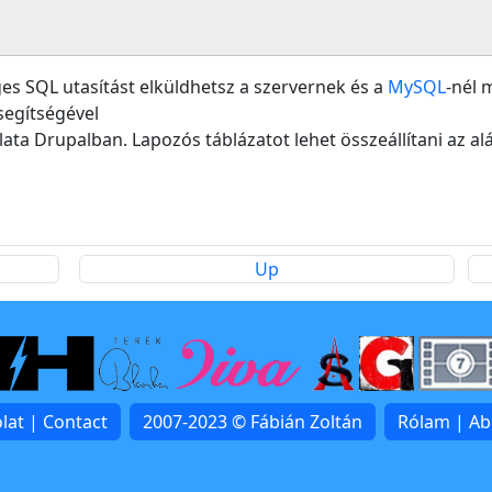
ges SQL utasítást elküldhetsz a szervernek és a
MySQL
-nél 
segítségével
ata Drupalban. Lapozós táblázatot lehet összeállítani az a
Up
lat | Contact
2007-2023 © Fábián Zoltán
Rólam | A