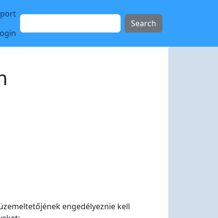
sport
Search
login
n
 üzemeltetőjének engedélyeznie kell