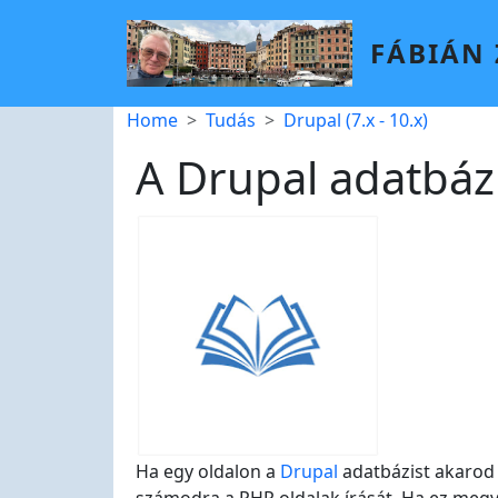
Skip to main content
FÁBIÁN
Breadcrumb
Home
Tudás
Drupal (7.x - 10.x)
A Drupal adatbáz
Ha egy oldalon a
Drupal
adatbázist akarod