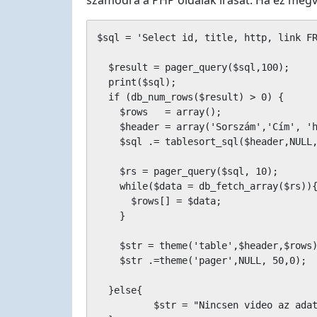
számodra a PHP oldalak írását. Ha ez megva
$sql = 'Select id, title, http, link FR
  $result = pager_query($sql,100);

  print($sql);

  if (db_num_rows($result) > 0) {

    $rows   = array();

    $header = array('Sorszám','Cím', 'h
    $sql .= tablesort_sql($header,NULL,
    $rs = pager_query($sql, 10);	

    while($data = db_fetch_array($rs)){
      $rows[] = $data;

    }

    $str = theme('table',$header,$rows)
    $str .=theme('pager',NULL, 50,0);

  }else{

	  $str = "Nincsen video az adatbázisban!";
