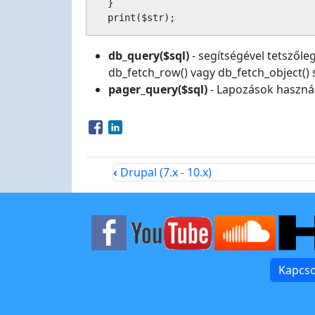
  }

db_query($sql)
- segítségével tetszőle
db_fetch_row() vagy db_fetch_object() 
pager_query($sql)
- Lapozások használ
Opens in a new window
Opens in a new window
‹
Drupal (7.x - 10.x)
Kapcso