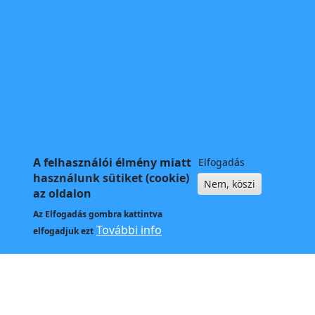
A felhasználói élmény miatt
Elfogadás
használunk sütiket (cookie)
Nem, köszi
az oldalon
Az
Elfogadás
gombra kattintva
További info
elfogadjuk ezt