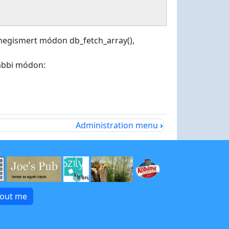
megismert módon db_fetch_array(),
lábbi módon:
Administration menu
›
bout me