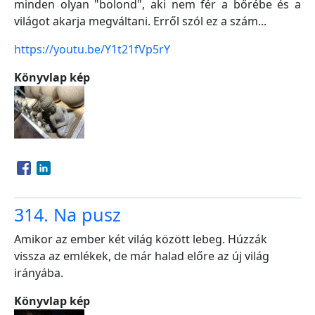
minden olyan "bolond", aki nem fér a bőrébe és a
világot akarja megváltani. Erről szól ez a szám...
https://youtu.be/Y1t21fVp5rY
Könyvlap kép
Opens in a new window
Opens in a new window
314. Na pusz
Amikor az ember két világ között lebeg. Húzzák
vissza az emlékek, de már halad előre az új világ
irányába.
Könyvlap kép