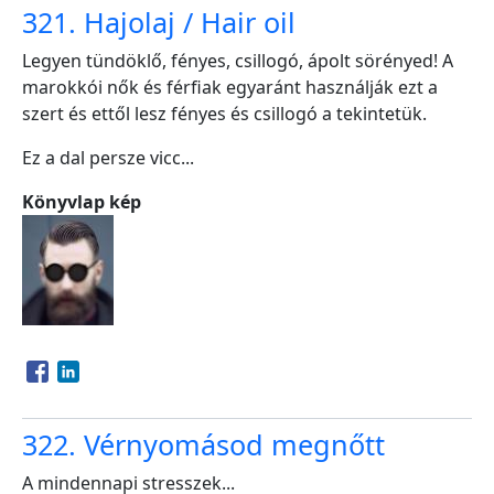
321. Hajolaj / Hair oil
Legyen tündöklő, fényes, csillogó, ápolt sörényed! A
marokkói nők és férfiak egyaránt használják ezt a
szert és ettől lesz fényes és csillogó a tekintetük.
Ez a dal persze vicc...
Könyvlap kép
Opens in a new window
Opens in a new window
322. Vérnyomásod megnőtt
A mindennapi stresszek...