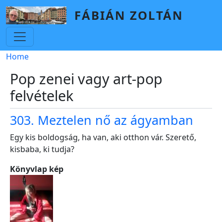
Skip to main content
FÁBIÁN ZOLTÁN
Breadcrumb
Home
Pop zenei vagy art-pop
felvételek
303. Meztelen nő az ágyamban
Egy kis boldogság, ha van, aki otthon vár. Szerető,
kisbaba, ki tudja?
Könyvlap kép