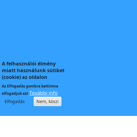
A felhasználói élmény
miatt használunk sütiket
(cookie) az oldalon
Az
Elfogadás
gombra kattintva
További info
elfogadjuk ezt
Elfogadás
Nem, köszi