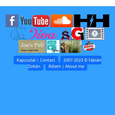
Kapcsolat | Contact
2007-2023 © Fábián
Zoltán
Rólam | About me