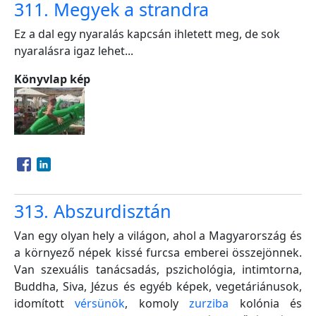
311. Megyek a strandra
Ez a dal egy nyaralás kapcsán ihletett meg, de sok
nyaralásra igaz lehet...
Könyvlap kép
Opens in a new window
Opens in a new window
313. Abszurdisztán
Van egy olyan hely a világon, ahol a Magyarország és
a környező népek kissé furcsa emberei összejönnek.
Van szexuális tanácsadás, pszichológia, intimtorna,
Buddha, Siva, Jézus és egyéb képek, vegetáriánusok,
idomított
vérsünök
, komoly
zurziba
kolónia és