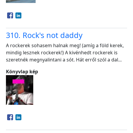
Opens in a new window
Opens in a new window
310. Rock's not daddy
A rockerek sohasem halnak meg! (amíg a föld kerek,
mindig lesznek rockerek!) A kivénhedt rockerek is
szeretnék megnyalintani a sót. Hát erről szól a dal...
Könyvlap kép
Opens in a new window
Opens in a new window