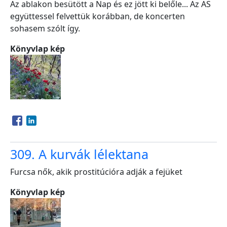
Az ablakon besütött a Nap és ez jött ki belőle... Az AS
együttessel felvettük korábban, de koncerten
sohasem szólt így.
Könyvlap kép
Opens in a new window
Opens in a new window
309. A kurvák lélektana
Furcsa nők, akik prostitúcióra adják a fejüket
Könyvlap kép