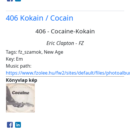
Opens in a new window
Opens in a new window
406 Kokain / Cocain
406 - Cocaine-Kokain
Eric Clapton - FZ
Tags:
fz_szamok
,
New Age
Key:
Em
Music path:
https://www.fzolee.hu/fw2/sites/default/files/photoa
Könyvlap kép
Opens in a new window
Opens in a new window