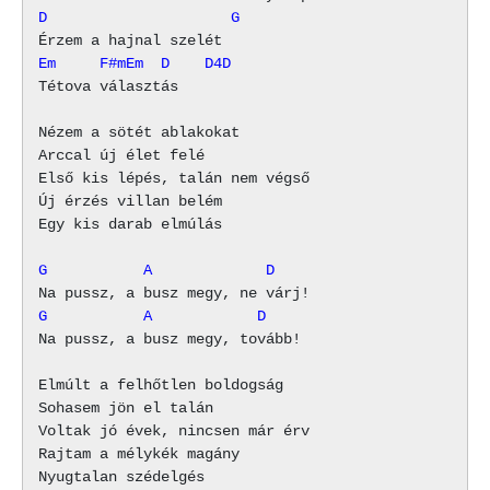
D                     G
Em     F#mEm  D    D4D
Tétova választás   

Nézem a sötét ablakokat

Arccal új élet felé

Első kis lépés, talán nem végső

Új érzés villan belém

Egy kis darab elmúlás

G           A             D
G           A            D
Na pussz, a busz megy, tovább!

Elmúlt a felhőtlen boldogság

Sohasem jön el talán

Voltak jó évek, nincsen már érv

Rajtam a mélykék magány

Nyugtalan szédelgés
