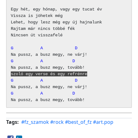
Egy hét, egy hónap, vagy egy tucat év

Vissza is jöhetek még

Lehet, hogy lesz még egy új hajnalunk

Rajtam már nincs többé fék

Nincsen út visszafelé

G           A             D
G           A            D
szoló egy verse és egy refrénre
G           A             D
G           A            D
Tags
#fz_szamok
#rock
#best_of_fz
#art.pop