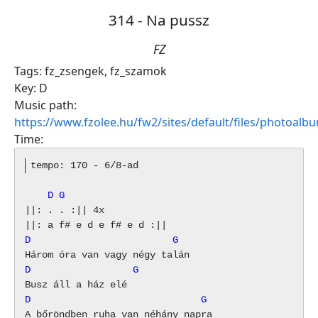
314 - Na pussz
FZ
Tags:
fz_zsengek
,
fz_szamok
Key:
D
Music path:
https://www.fzolee.hu/fw2/sites/default/files/photoa
Time:
    D G
||: . . :|| 4x

D                         G
D                  G
D                              G