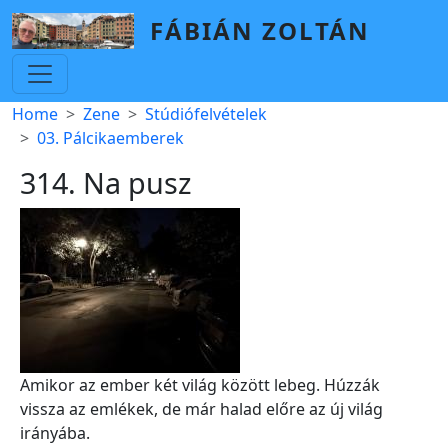
Skip to main content
FÁBIÁN ZOLTÁN
Breadcrumb
Home
Zene
Stúdiófelvételek
03. Pálcikaemberek
314. Na pusz
Amikor az ember két világ között lebeg. Húzzák
vissza az emlékek, de már halad előre az új világ
irányába.