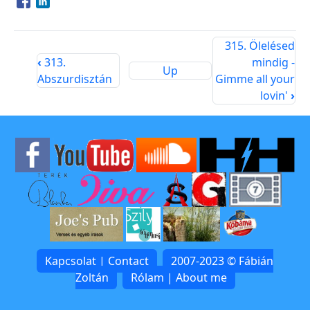
Opens in a new window
Opens in a new window
315. Ölelésed
‹
313.
mindig -
Up
Abszurdisztán
Gimme all your
lovin'
›
Kapcsolat | Contact
2007-2023 © Fábián
Zoltán
Rólam | About me