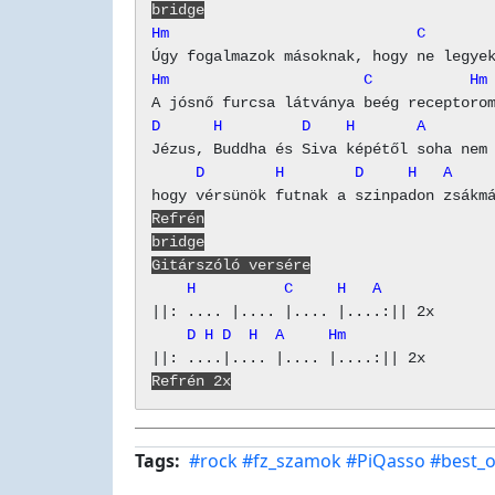
bridge
Hm                            C       
Hm                      C           Hm
D      H         D    H       A       
     D        H        D     H   A    
Refrén
bridge
Gitárszóló versére
    H          C     H   A
    D H D  H  A     Hm
Refrén 2x
Tags
#rock
#fz_szamok
#PiQasso
#best_o