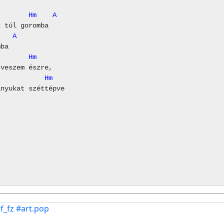
        Hm    A
    A
        Hm
            Hm
f_fz
#art.pop