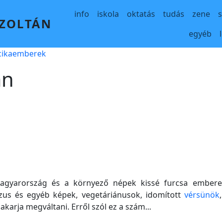
Main navigation
info
iskola
oktatás
tudás
zene
 ZOLTÁN
egyéb
lcikaemberek
án
agyarország és a környező népek kissé furcsa emberei
Jézus és egyéb képek, vegetáriánusok, idomított
vérsünök
akarja megváltani. Erről szól ez a szám...