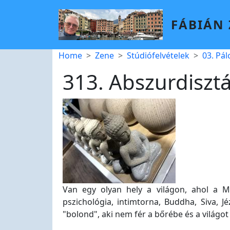
Skip to main content
FÁBIÁN
Breadcrumb
Home
Zene
Stúdiófelvételek
03. Pá
313. Abszurdiszt
Van egy olyan hely a világon, ahol a M
pszichológia, intimtorna, Buddha, Siva, 
"bolond", aki nem fér a bőrébe és a világot 