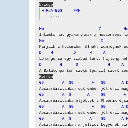
bridge
H-F#A-EGG     F#H
Hm                        C          H
Hm                         C          
D    H         D      H     A         
D        H      D             H     A 
Refrén
G9        A  G9        A   G9       A 
G9        A  G       A     G9        A
G9        A  G9        A   G9       A 
G9        A  G        A    G9       A 