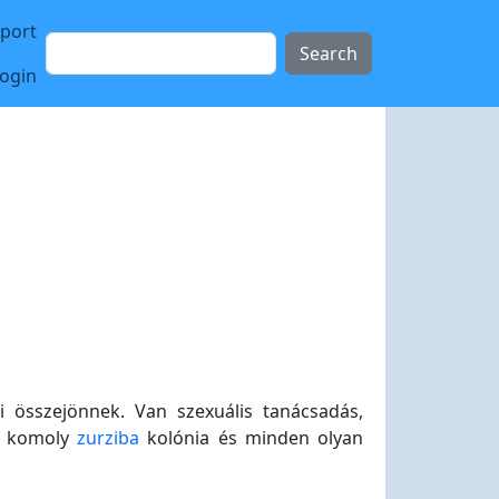
sport
Search
login
 összejönnek. Van szexuális tanácsadás,
, komoly
zurziba
kolónia és minden olyan