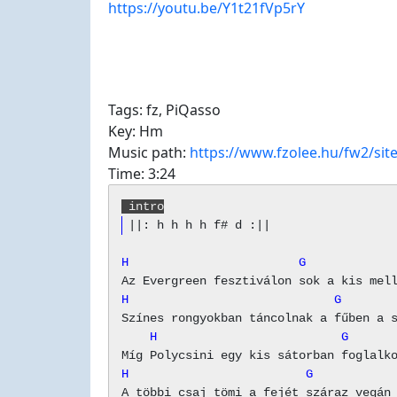
https://youtu.be/Y1t21fVp5rY
Tags:
fz
,
PiQasso
Key:
Hm
Music path:
https://www.fzolee.hu/fw2/si
Time:
3:24
 intro
H                        G            
H                             G       
    H                          G      
H                         G           