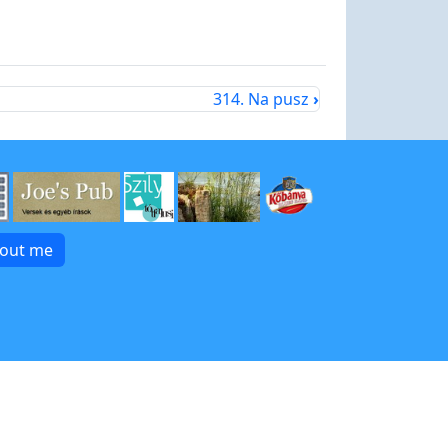
314. Na pusz
›
bout me