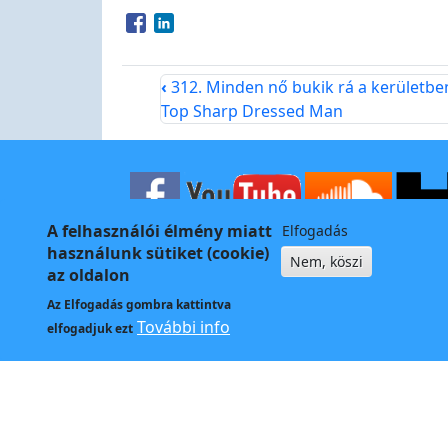
Opens in a new window
Opens in a new window
‹
312. Minden nő bukik rá a kerületben
Top Sharp Dressed Man
A felhasználói élmény miatt
Elfogadás
Kapcso
használunk sütiket (cookie)
Nem, köszi
az oldalon
Az
Elfogadás
gombra kattintva
További info
elfogadjuk ezt