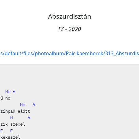
Abszurdisztán
FZ - 2020
tes/default/files/photoalbum/Palcikaemberek/313_Abszurdi
   Hm A
         Hm   A
     H      A
 E   E