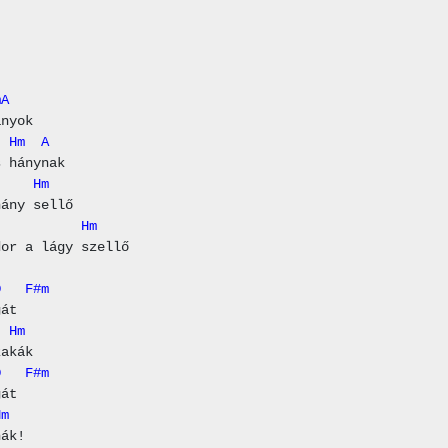
mA
  Hm  A
     Hm
           Hm
D   F#m
  Hm
D   F#m
Hm