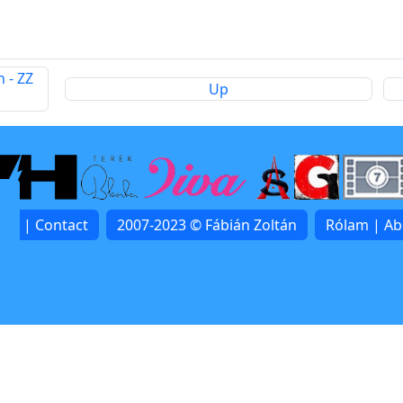
 - ZZ
Up
lat | Contact
2007-2023 © Fábián Zoltán
Rólam | A