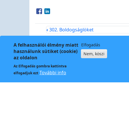
Opens in a new window
Opens in a new window
‹
302. Boldogságlöket
A felhasználói élmény miatt
Elfogadás
használunk sütiket (cookie)
Nem, köszi
az oldalon
Az
Elfogadás
gombra kattintva
Kapcso
További info
elfogadjuk ezt