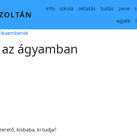
Main navigation
info
iskola
oktatás
tudás
zene
 ZOLTÁN
egyéb
lcikaemberek
ő az ágyamban
zerető, kisbaba, ki tudja?