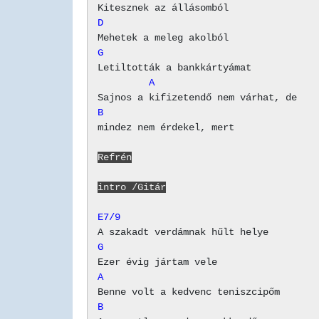
D
G
         A
B
mindez nem érdekel, mert

Refrén
intro /Gitár
E7/9
G
A
B