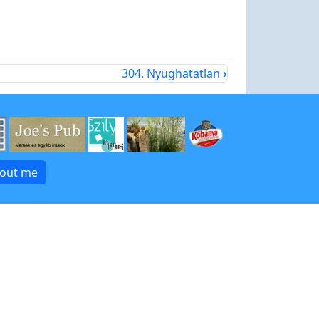
304. Nyughatatlan
›
bout me