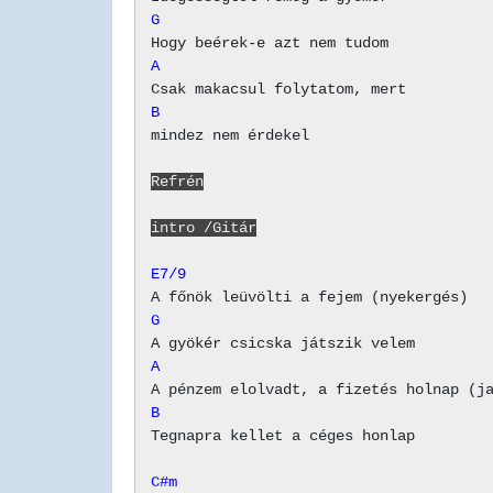
G
A
B
mindez nem érdekel

Refrén
intro /Gitár
E7/9
G
A
B
Tegnapra kellet a céges honlap

C#m