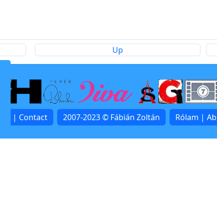
Up
lat | Contact
2007-2023 © Fábián Zoltán
Rólam | A