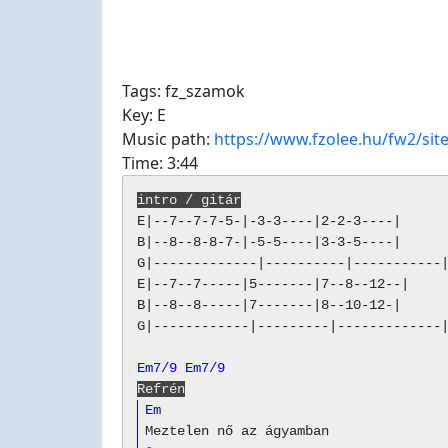
Tags:
fz_szamok
Key:
E
Music path:
https://www.fzolee.hu/fw2/si
Time:
3:44
intro / gitár
E|--7--7-7-5-|-3-3----|2-2-3----|

B|--8--8-8-7-|-5-5----|3-3-5----|

G|-------------|----------|-----------|
E|--7--7-----|5-------|7--8--12--|

B|--8--8-----|7-------|8--10-12-|

G|------------|---------|-------------|
Em7/9
Em7/9
Refrén
Em