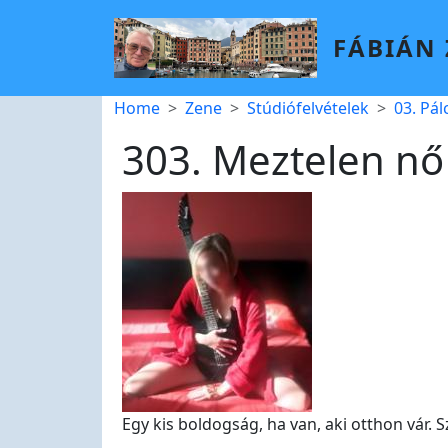
Skip to main content
FÁBIÁN
Breadcrumb
Home
Zene
Stúdiófelvételek
03. Pá
303. Meztelen n
Egy kis boldogság, ha van, aki otthon vár. S