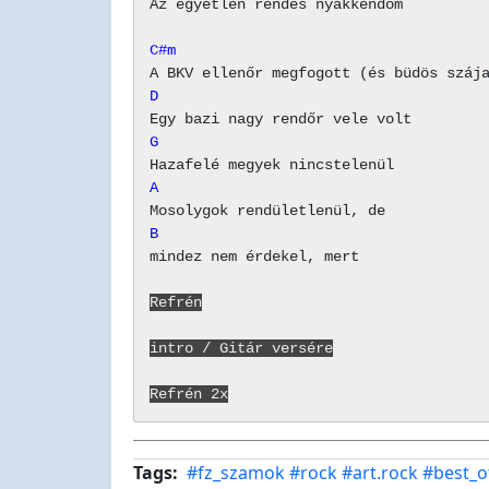
Az egyetlen rendes nyakkendőm

C#m
D
G
A
B
mindez nem érdekel, mert

Refrén
intro / Gitár versére
Refrén 2x
Tags
#fz_szamok
#rock
#art.rock
#best_o