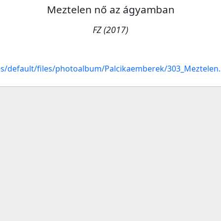
Meztelen nő az ágyamban
FZ (2017)
tes/default/files/photoalbum/Palcikaemberek/303_Meztele



