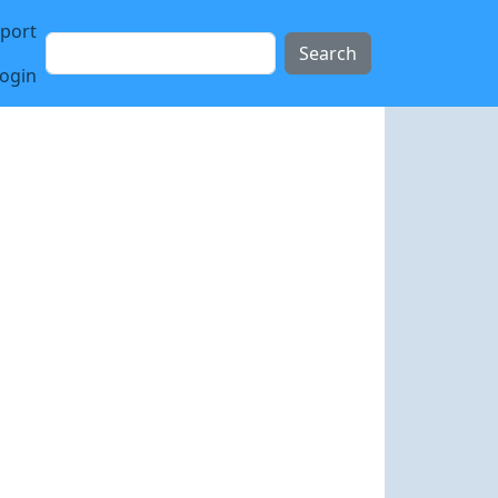
sport
Search
login