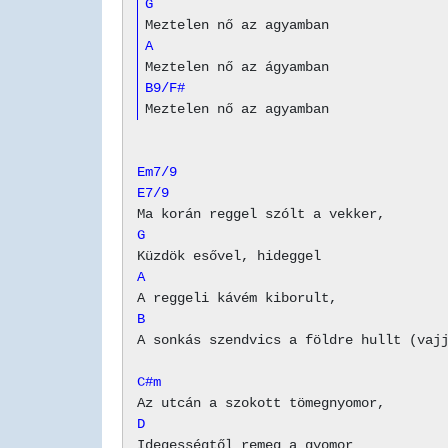
G
A
B9/F#
Em7/9
E7/9
G
A
B
A sonkás szendvics a földre hullt (vajj
C#m
D