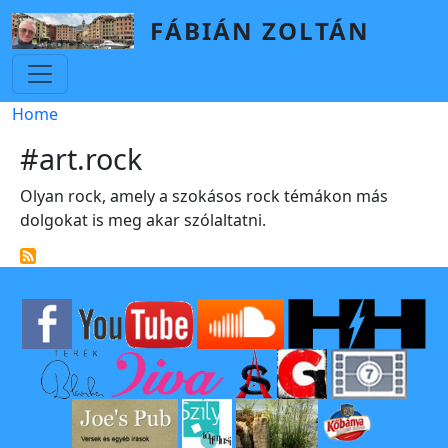
Skip to main content
FÁBIÁN ZOLTÁN
Breadcrumb
Home
#art.rock
Olyan rock, amely a szokásos rock témákon más
dolgokat is meg akar szólaltatni.