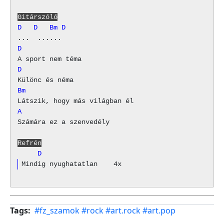
Gitárszóló
D   D   Bm D
D
D
Bm
A
Számára ez a szenvedély

Refrén
     D
Tags
#fz_szamok
#rock
#art.rock
#art.pop