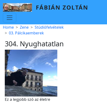
Skip to main content
FÁBIÁN ZOLTÁN
Breadcrumb
Home
Zene
Stúdiófelvételek
03. Pálcikaemberek
304. Nyughatatlan
Ez a legjobb szó az életre