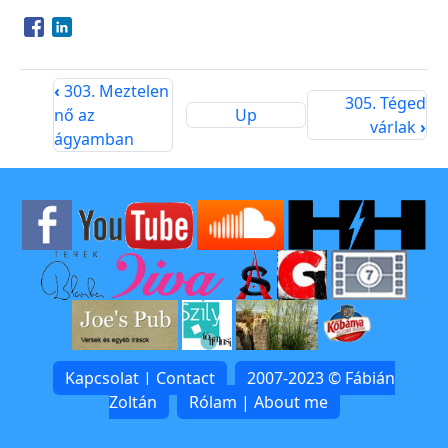
Opens in a new window
Opens in a new window
‹
303. Meztelen
305. Téged
nő az
Up
várlak
›
ágyamban
Kapcsolat | Contact
2007-2023 © Fábián
Zoltán
Rólam | About me