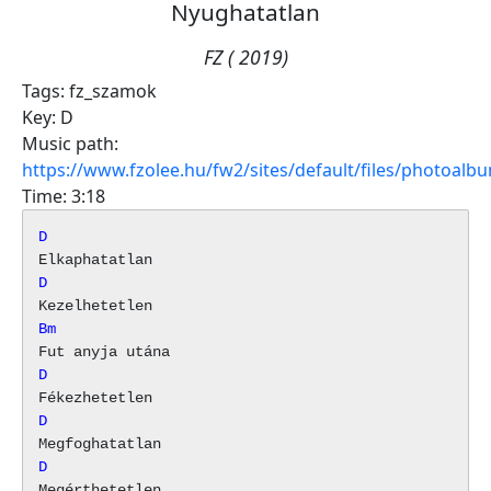
Nyughatatlan
FZ ( 2019)
Tags:
fz_szamok
Key:
D
Music path:
https://www.fzolee.hu/fw2/sites/default/files/photoa
Time:
3:18
D
D
Bm
D
D
D