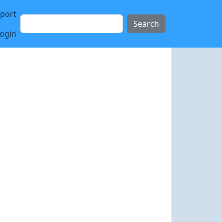
sport
Search
login