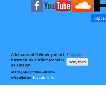
Kapcso
A felhasználói élmény miatt
Elfogadás
használunk sütiket (cookie)
Nem, köszi
az oldalon
Az
Elfogadás
gombra kattintva
További info
elfogadjuk ezt