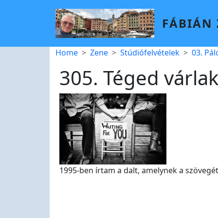
Skip to main content
FÁBIÁN
Breadcrumb
Home
Zene
Stúdiófelvételek
03. Pá
305. Téged várla
1995-ben írtam a dalt, amelynek a szövegét 