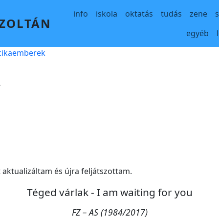
Main navigation
info
iskola
oktatás
tudás
zene
 ZOLTÁN
egyéb
lcikaemberek
k
aktualizáltam és újra feljátszottam.
Téged várlak - I am waiting for you
FZ – AS (1984/2017)