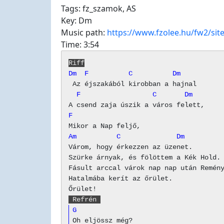
Tags:
fz_szamok
,
AS
Key:
Dm
Music path:
https://www.fzolee.hu/fw2/si
Time:
3:54
Riff
Dm  F          C          Dm
  F                  C       Dm
F
Am          C              Dm
Várom, hogy érkezzen az üzenet.

Szürke árnyak, és fölöttem a Kék Hold. 
Fásult arccal várok nap nap után Remény
Hatalmába kerít az őrület.

 Refrén 
G