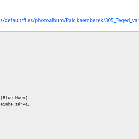
tes/default/files/photoalbum/Palcikaemberek/305_Teged_va
(Blue Moon)

eimbe zárva,
