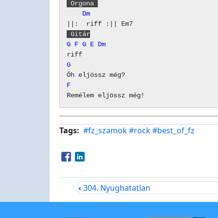
 Orgona 
    Dm
 Gitár
G
F
G
E
Dm
G
F
Tags
#fz_szamok
#rock
#best_of_fz
Opens in a new window
Opens in a new window
‹
304. Nyughatatlan