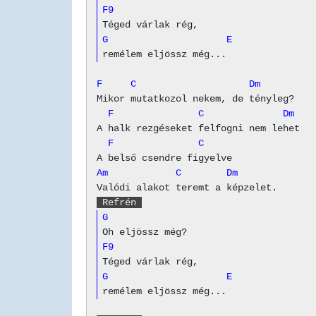
F9
G                     E
F     C                    Dm
  F               C              Dm
  F               C
Am            C        Dm
 Refrén 
G
F9
G                     E