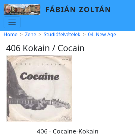
Skip to main content
FÁBIÁN ZOLTÁN
Breadcrumb
Home
Zene
Stúdiófelvételek
04. New Age
406 Kokain / Cocain
406 - Cocaine-Kokain