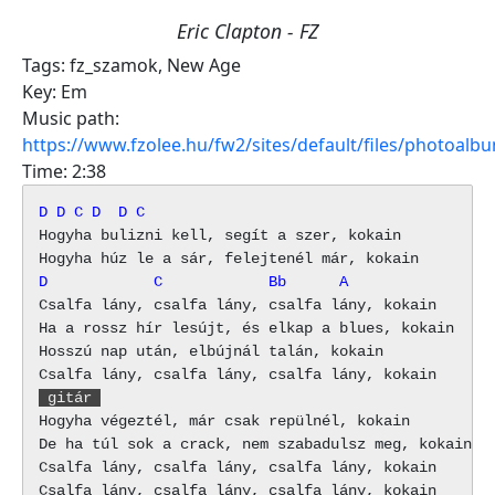
Eric Clapton - FZ
Tags:
fz_szamok
,
New Age
Key:
Em
Music path:
https://www.fzolee.hu/fw2/sites/default/files/photoa
Time:
2:38
D
D
C
D
D
C
Hogyha bulizni kell, segít a szer, kokain

D            C            Bb      A
Csalfa lány, csalfa lány, csalfa lány, kokain

Ha a rossz hír lesújt, és elkap a blues, kokain

Hosszú nap után, elbújnál talán, kokain

 gitár 
Hogyha végeztél, már csak repülnél, kokain

De ha túl sok a crack, nem szabadulsz meg, kokain

Csalfa lány, csalfa lány, csalfa lány, kokain
