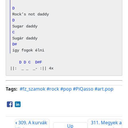
D
D
C
D#
    D D C  D#F
Tags
#fz_szamok
#rock
#pop
#PiQasso
#art.pop
Opens in a new window
Opens in a new window
‹
309. A kurvák
311. Megyek a
Up