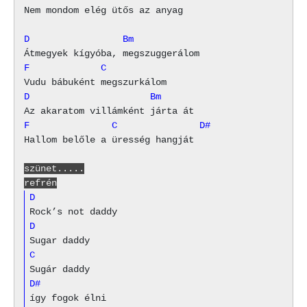
Nem mondom elég ütős az anyag 

D                 Bm
F             C
D                      Bm
F               C               D#
Hallom belőle a üresség hangját 

szünet.....
refrén
D
D
C
D#
így fogok élni
