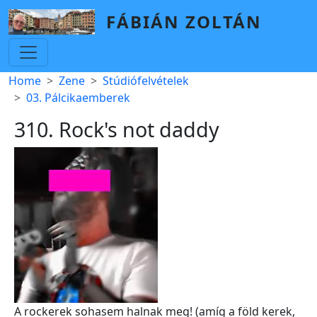
Skip to main content
FÁBIÁN ZOLTÁN
Breadcrumb
Home
Zene
Stúdiófelvételek
03. Pálcikaemberek
310. Rock's not daddy
A rockerek sohasem halnak meg! (amíg a föld kerek,