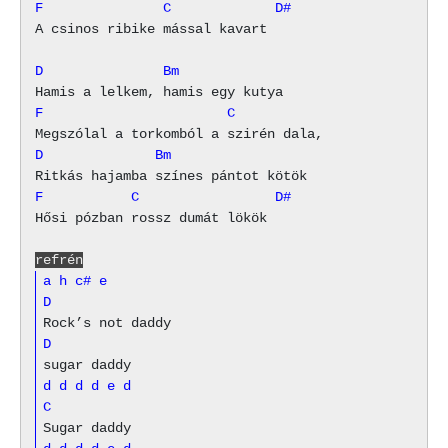
F               C             D#
A csinos ribike mással kavart 

D               Bm
F                       C
D              Bm
F           C                 D#
Hősi pózban rossz dumát lökök 

refrén
a
h
c#
e
D
D
d
d
d
d
e
d
C