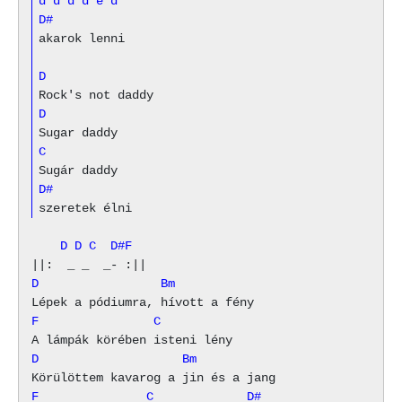
d
d
d
d
e
d
D#
akarok lenni

D
D
C
D#
    D D C  D#F
D                 Bm
F                C
D                    Bm
F               C             D#