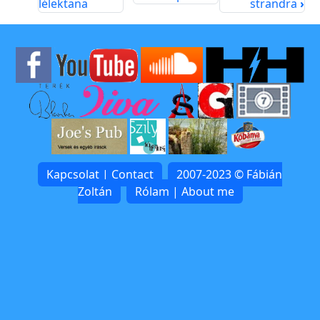
lélektana
strandra
›
Kapcsolat | Contact
2007-2023 © Fábián
Zoltán
Rólam | About me