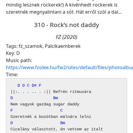
mindig lesznek rockerek!) A kivénhedt rockerek is
szeretnék megnyalintani a sót. Hát erről szól a dal...
310 - Rock’s not daddy
FZ (2020)
Tags:
fz_szamok
,
Palcikaemberek
Key:
D
Music path:
https://www.fzolee.hu/fw2/sites/default/files/photoa
Time:
   D D C D# F
D                 Bm
F                    C
D                    Bm