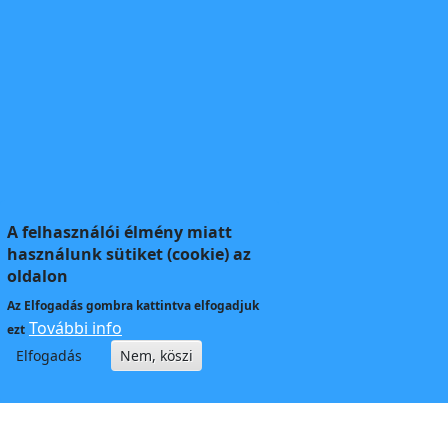
A felhasználói élmény miatt
használunk sütiket (cookie) az
oldalon
Az
Elfogadás
gombra kattintva elfogadjuk
További info
ezt
Elfogadás
Nem, köszi