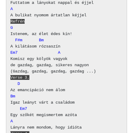
A
Refrén
G
  F#m       Bm
Em7                 A
Komisz egy kölyök vagyok

de gazdag, gazdag, sikeres nagyon

Verse 3.
   D
Bm
    Em7
A