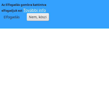
Az
Elfogadás
gombra kattintva
További info
elfogadjuk ezt
Elfogadás
Nem, köszi