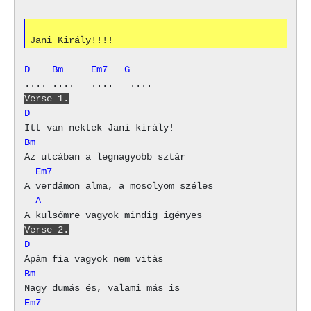
D    Bm     Em7   G
Verse 1.
D
Bm
  Em7
  A
Verse 2.
D
Bm
Em7