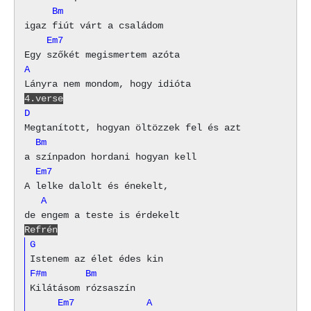
     Bm
    Em7
A
4.verse
D
  Bm
  Em7
   A
Refrén
G
F#m       Bm
     Em7             A