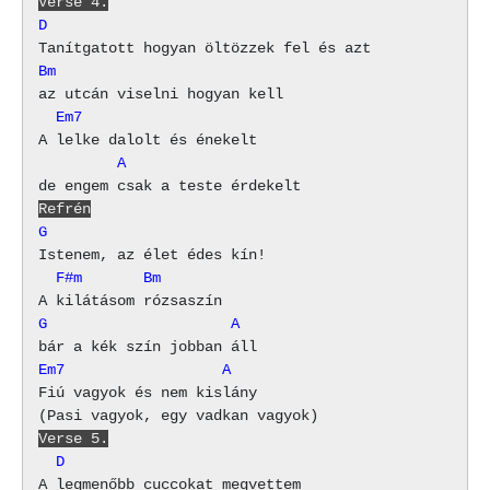
Verse 4.
D
Bm
  Em7
         A
Refrén
G
  F#m       Bm
G                     A
Em7                  A
Fiú vagyok és nem kislány

Verse 5.
  D