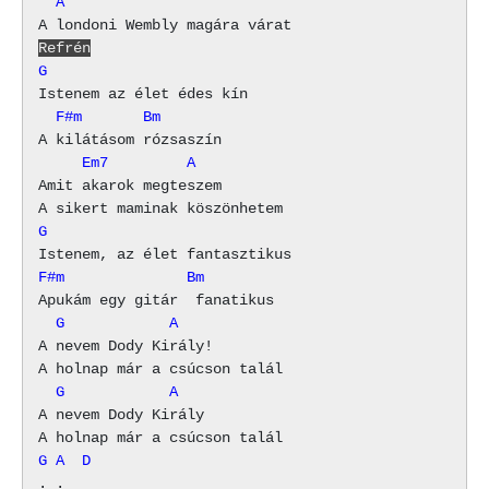
  A
Refrén
G
  F#m       Bm
     Em7         A
Amit akarok megteszem

G
F#m              Bm
  G            A
A nevem Dody Király!

  G            A
A nevem Dody Király

G A  D
. .  
