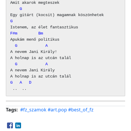
    G
G
F#m         Bm
  G            A
A nevem Jani Király!

  G            A
A nevem Jani Király

G   A   D
Tags
#fz_szamok
#art.pop
#best_of_fz
Opens in a new window
Opens in a new window