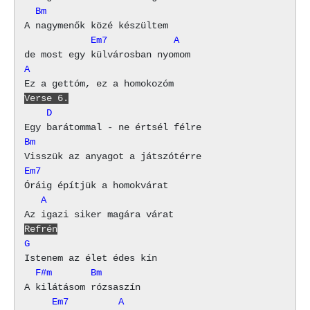
  Bm
            Em7            A
A
Verse 6.
    D
Bm
Em7
   A
Refrén
G
  F#m       Bm
     Em7         A