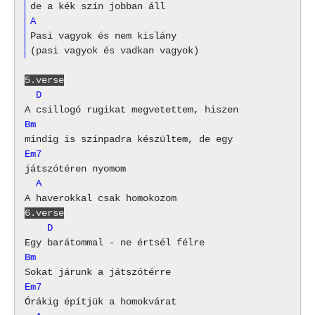
A
Pasi vagyok és nem kislány

5.verse
  D
Bm
Em7
  A
6.verse
    D
Bm
Em7