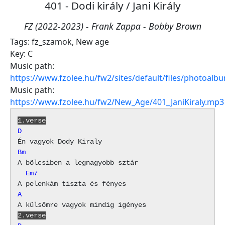
401 - Dodi király / Jani Király
FZ (2022-2023) - Frank Zappa - Bobby Brown
Tags:
fz_szamok
,
New age
Key:
C
Music path:
https://www.fzolee.hu/fw2/sites/default/files/photoa
Music path:
https://www.fzolee.hu/fw2/New_Age/401_JaniKiraly.mp3
1.verse
D
Bm
  Em7
A
2.verse