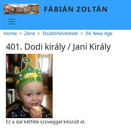
Skip to main content
FÁBIÁN ZOLTÁN
Breadcrumb
Home
Zene
Stúdiófelvételek
04. New Age
401. Dodi király / Jani Király
Ez a dal kétféle szöveggel készült el.