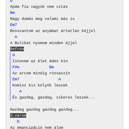
D
Bm
Em7
  A
Refrén
G
F#m             Bm
Em7                 A
   A
3.verse
   D