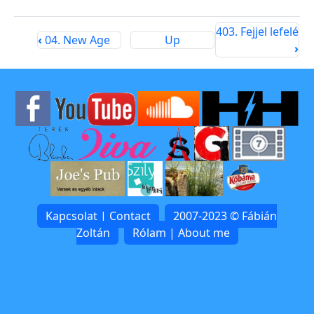
403. Fejjel lefelé
‹
04. New Age
Up
›
Kapcsolat | Contact
2007-2023 © Fábián
Zoltán
Rólam | About me