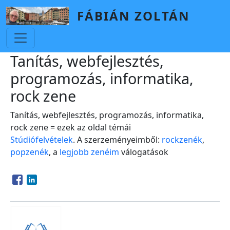
Skip to main content
FÁBIÁN ZOLTÁN
Tanítás, webfejlesztés,
programozás, informatika,
rock zene
Tanítás, webfejlesztés, programozás, informatika,
rock zene = ezek az oldal témái
Stúdiófelvételek
. A szerzeményeimből:
rockzenék
,
popzenék
, a
legjobb zenéim
válogatások
Opens in a new window
Opens in a new window