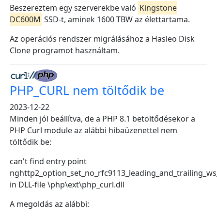
Beszereztem egy szerverekbe való
Kingstone
DC600M
SSD-t, aminek 1600 TBW az élettartama.
Az operációs rendszer migrálásához a Hasleo Disk
Clone programot használtam.
PHP_CURL nem töltődik be
2023-12-22
Minden jól beállítva, de a PHP 8.1 betöltődésekor a
PHP Curl module az alábbi hibaüzenettel nem
töltődik be:
can't find entry point
nghttp2_option_set_no_rfc9113_leading_and_trailing_ws
in DLL-file \php\ext\php_curl.dll
A megoldás az alábbi: