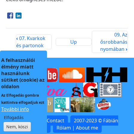
Opens in a new window
Opens in a new window
09. Az
‹
07. Kvarkok
Up
ősrobbanás
és partonok
nyomában
›
A felhasználói
élmény miatt
használunk
sütiket (cookie) az
oldalon
Az
Elfogadás
gombra
kattintva elfogadjuk ezt
További info
Elfogadás
Kapcsolat | Contact
2007-2023 © Fábián
Nem, köszi
Zoltán
Rólam | About me