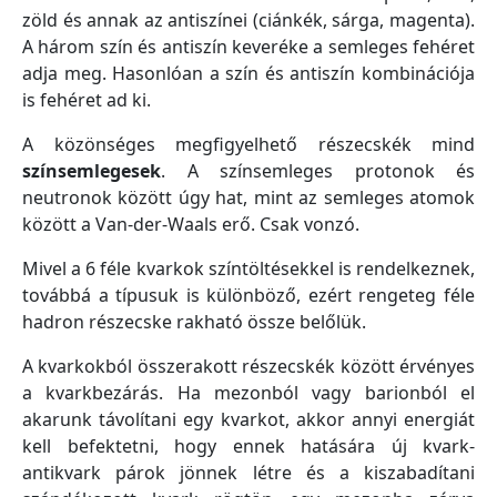
zöld és annak az antiszínei (ciánkék, sárga, magenta).
A három szín és antiszín keveréke a semleges fehéret
adja meg. Hasonlóan a szín és antiszín kombinációja
is fehéret ad ki.
A közönséges megfigyelhető részecskék mind
színsemlegesek
. A színsemleges protonok és
neutronok között úgy hat, mint az semleges atomok
között a Van-der-Waals erő. Csak vonzó.
Mivel a 6 féle kvarkok színtöltésekkel is rendelkeznek,
továbbá a típusuk is különböző, ezért rengeteg féle
hadron részecske rakható össze belőlük.
A kvarkokból összerakott részecskék között érvényes
a kvarkbezárás. Ha mezonból vagy barionból el
akarunk távolítani egy kvarkot, akkor annyi energiát
kell befektetni, hogy ennek hatására új kvark-
antikvark párok jönnek létre és a kiszabadítani