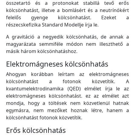
összetartó és a protonokat stabillá tevő erős
kölcsönhatást, illetve a bomlásért és a neutrínókért
felelős gyenge kölcsönhatást. Ezeket a
részecskefizika Standard Modellje írja le.
A gravitáció a negyedik kölcsönhatás, de annak a
magyarázata semmiféle módon nem illeszthető a
másik három kölcsönhatáshoz.
Elektromágneses kölcsönhatás
Ahogyan korábban leírtam az elektromágneses
kölcsönhatást a fotonok közvetítik. A
kvantumelektrodinamika (QED) elmélet írja le az
elektromágneses kölcsönhatást. ez az elmélet azt
mondja, hogy a töltések nem közvetlenül hatnak
egymásra, nem mezőket hoznak létre, hanem a
kölcsönhatást fotonok közvetítik.
Erős kölcsönhatás