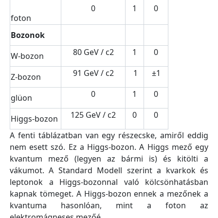
0
1
0
foton
Bozonok
80 GeV / c2
1
0
W-bozon
91 GeV / c2
1
±1
Z-bozon
0
1
0
glüon
125 GeV / c2
0
0
Higgs-bozon
A fenti táblázatban van egy részecske, amiről eddig
nem esett szó. Ez a Higgs-bozon. A Higgs mező egy
kvantum mező (legyen az bármi is) és kitölti a
vákumot. A Standard Modell szerint a kvarkok és
leptonok a Higgs-bozonnal való kölcsönhatásban
kapnak tömeget. A Higgs-bozon ennek a mezőnek a
kvantuma hasonlóan, mint a foton az
elektromágneses mezőé.