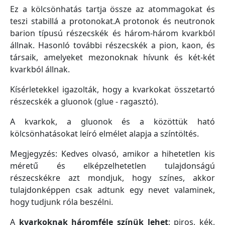
Ez a kölcsönhatás tartja össze az atommagokat és
teszi stabillá a protonokat.A protonok és neutronok
barion típusú részecskék és három-három kvarkból
állnak. Hasonló további részecskék a pion, kaon, és
társaik, amelyeket mezonoknak hívunk és két-két
kvarkból állnak.
Kísérletekkel igazolták, hogy a kvarkokat összetartó
részecskék a gluonok (glue - ragasztó).
A kvarkok, a gluonok és a közöttük ható
kölcsönhatásokat leíró elmélet alapja a színtöltés.
Megjegyzés: Kedves olvasó, amikor a hihetetlen kis
méretű és elképzelhetetlen tulajdonságú
részecskékre azt mondjuk, hogy színes, akkor
tulajdonképpen csak adtunk egy nevet valaminek,
hogy tudjunk róla beszélni.
A
kvarkoknak háromféle színük lehet
: piros, kék,