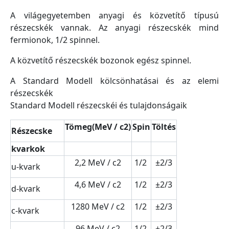
A világegyetemben anyagi és közvetítő típusú
részecskék vannak. Az anyagi részecskék mind
fermionok, 1/2 spinnel.
A közvetítő részecskék bozonok egész spinnel.
A Standard Modell kölcsönhatásai és az elemi
részecskék
Standard Modell részecskéi és tulajdonságaik
Tömeg(MeV / c2)
Spin
Töltés
Részecske
kvarkok
2,2 MeV / c2
1/2
±2/3
u-kvark
4,6 MeV / c2
1/2
±2/3
d-kvark
1280 MeV / c2
1/2
±2/3
c-kvark
96 MeV / c2
1/2
±2/3