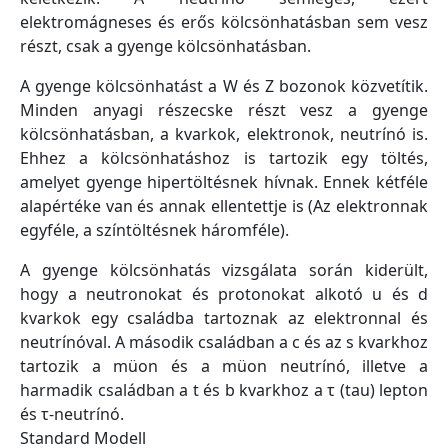
elektromágneses és erős kölcsönhatásban sem vesz
részt, csak a gyenge kölcsönhatásban.
A gyenge kölcsönhatást a W és Z bozonok közvetítik.
Minden anyagi részecske részt vesz a gyenge
kölcsönhatásban, a kvarkok, elektronok, neutrínó is.
Ehhez a kölcsönhatáshoz is tartozik egy töltés,
amelyet gyenge hipertöltésnek hívnak. Ennek kétféle
alapértéke van és annak ellentettje is (Az elektronnak
egyféle, a színtöltésnek háromféle).
A gyenge kölcsönhatás vizsgálata során kiderült,
hogy a neutronokat és protonokat alkotó u és d
kvarkok egy családba tartoznak az elektronnal és
neutrínóval. A második családban a c és az s kvarkhoz
tartozik a müon és a müon neutrínó, illetve a
harmadik családban a t és b kvarkhoz a τ (tau) lepton
és τ-neutrínó.
Standard Modell