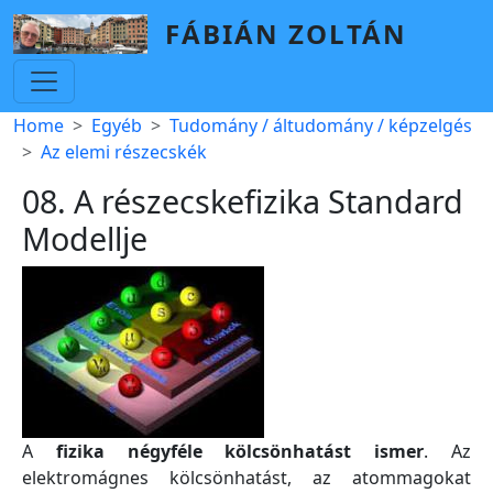
Skip to main content
FÁBIÁN ZOLTÁN
Breadcrumb
Home
Egyéb
Tudomány / áltudomány / képzelgés
Az elemi részecskék
08. A részecskefizika Standard
Modellje
A
fizika négyféle kölcsönhatást ismer
. Az
elektromágnes kölcsönhatást, az atommagokat