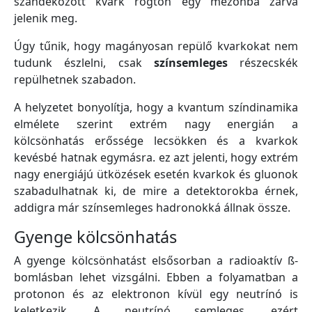
szándékozott kvark rögtön egy mezonba zárva
jelenik meg.
Úgy tűnik, hogy magányosan repülő kvarkokat nem
tudunk észlelni, csak
színsemleges
részecskék
repülhetnek szabadon.
A helyzetet bonyolítja, hogy a kvantum színdinamika
elmélete szerint extrém nagy energián a
kölcsönhatás erőssége lecsökken és a kvarkok
kevésbé hatnak egymásra. ez azt jelenti, hogy extrém
nagy energiájú ütközések esetén kvarkok és gluonok
szabadulhatnak ki, de mire a detektorokba érnek,
addigra már színsemleges hadronokká állnak össze.
Gyenge kölcsönhatás
A gyenge kölcsönhatást elsősorban a radioaktív ß-
bomlásban lehet vizsgálni. Ebben a folyamatban a
protonon és az elektronon kívül egy neutrínó is
keletkezik. A neutrínó semleges, ezért