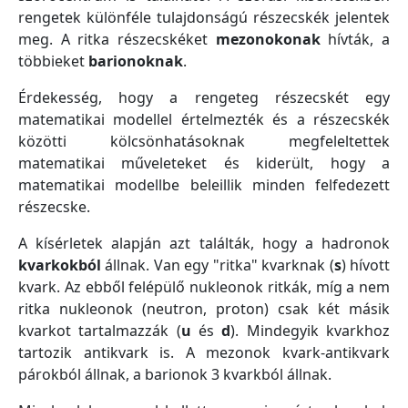
rengetek különféle tulajdonságú részecskék jelentek
meg. A ritka részecskéket
mezonokonak
hívták, a
többieket
barionoknak
.
Érdekesség, hogy a rengeteg részecskét egy
matematikai modellel értelmezték és a részecskék
közötti kölcsönhatásoknak megfeleltettek
matematikai műveleteket és kiderült, hogy a
matematikai modellbe beleillik minden felfedezett
részecske.
A kísérletek alapján azt találták, hogy a hadronok
kvarkokból
állnak. Van egy "ritka" kvarknak (
s
) hívott
kvark. Az ebből felépülő nukleonok ritkák, míg a nem
ritka nukleonok (neutron, proton) csak két másik
kvarkot tartalmazzák (
u
és
d
). Mindegyik kvarkhoz
tartozik antikvark is. A mezonok kvark-antikvark
párokból állnak, a barionok 3 kvarkból állnak.