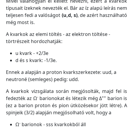
Mivel valahogyan el kellett nevezni, ezért a kvarkok
típusait ízeknek nevezték el. Bár az íz alapú leírás nem
teljesen fedi a valóságot
(u,d, s)
, de azért használható
még most is.
A kvarkok az elemi töltés - az elektron töltése -
törtrészeit hordozhatják:
u kvark - +2/3e
d és s kvark: -1/3e.
Ennek a alapján a proton kvarkszerkezete: uud, a
neutroné (semleges) pedig: udd.
A kvarkok vizsgálata során megjósolták, majd fel is
-
++
fedezték az Ω
barionokat és létezik még Δ
barion is
(ez a barion proton és pion ütközésekor jött létre). A
spinjeik (3/2) alapján megjósolható volt, hogy a
-
Ω
barionok - sss kvarkokból áll