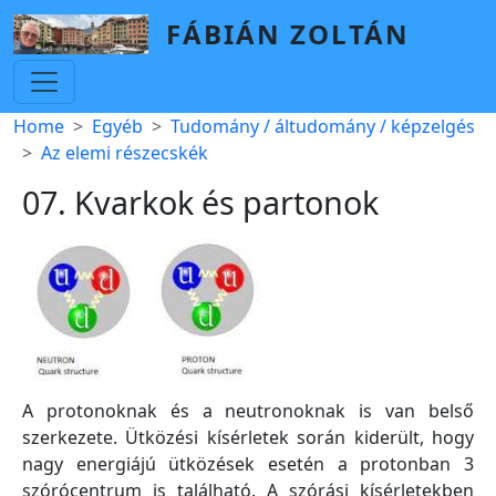
Skip to main content
FÁBIÁN ZOLTÁN
Breadcrumb
Home
Egyéb
Tudomány / áltudomány / képzelgés
Az elemi részecskék
07. Kvarkok és partonok
A protonoknak és a neutronoknak is van belső
szerkezete. Ütközési kísérletek során kiderült, hogy
nagy energiájú ütközések esetén a protonban 3
szórócentrum is található. A szórási kísérletekben