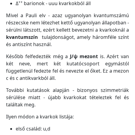
++
Δ
barionok - uuu kvarkokból áll
Mivel a Pauli elv - azaz ugyanolyan kvantumszámú
részecske nem létezhet kettő ugyanolyan állapotban -
sérülni látszott, ezért kellett bevezetni a kvarkoknál a
kvantumszín
tulajdonságot, amely háromféle színt
és antiszínt használ.
Később felfedezték még a
J/ψ mezont
is. Azért van
két neve, mert két kutatócsoport egymástól
függetlenül fedezte fel és nevezte el őket. Ez a mezon
c és c antikvarkból áll.
További kutatások alapján - bizonyos szimmetriák
sérülése miatt - újabb kvarkokat tételeztek fel és
találtak meg.
Ilyen módon a kvarkok listája:
első család: u,d