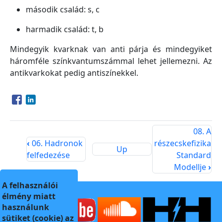
második család: s, c
harmadik család: t, b
Mindegyik kvarknak van anti párja és mindegyiket
háromféle színkvantumszámmal lehet jellemezni. Az
antikvarkokat pedig antiszínekkel.
Opens in a new window
Opens in a new window
08. A
‹
06. Hadronok
részecskefizika
Up
felfedezése
Standard
Modellje
›
A felhasználói
élmény miatt
használunk
sütiket (cookie) az