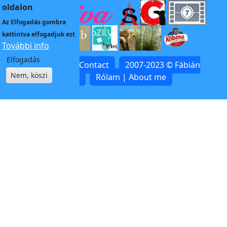
oldalon
Az
Elfogadás
gombra
kattintva elfogadjuk ezt
További info
Elfogadás
Kapcsolat | Contact
2007-2023 © Fábián
Nem, köszi
Zoltán
Rólam | About me