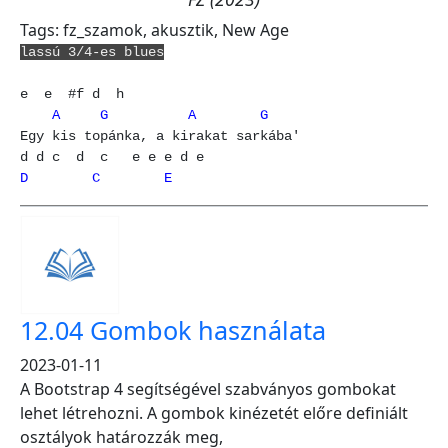
Tags:
fz_szamok
,
akusztik
,
New Age
lassú 3/4-es blues
    A     G          A        G
Egy kis topánka, a kirakat sarkába'

D        C        E
12.04 Gombok használata
2023-01-11
A Bootstrap 4 segítségével szabványos gombokat
lehet létrehozni. A gombok kinézetét előre definiált
osztályok határozzák meg,