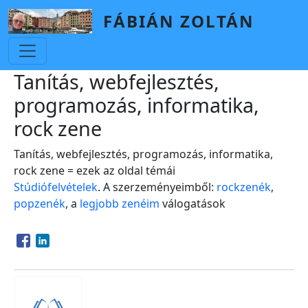
Skip to main content
FÁBIÁN ZOLTÁN
Tanítás, webfejlesztés,
programozás, informatika,
rock zene
Tanítás, webfejlesztés, programozás, informatika,
rock zene = ezek az oldal témái
Stúdiófelvételek
. A szerzeményeimből:
rockzenék
,
popzenék
, a
legjobb zenéim
válogatások
Opens in a new window
Opens in a new window