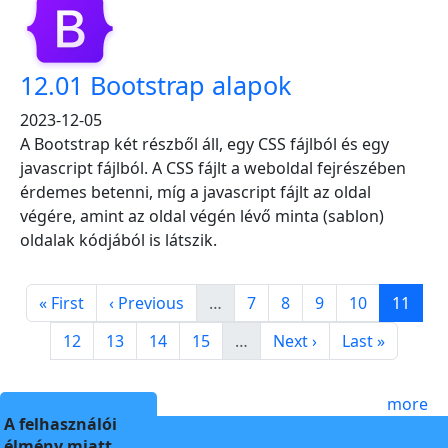
12.01 Bootstrap alapok
2023-12-05
A Bootstrap két részből áll, egy CSS fájlból és egy
javascript fájlból. A CSS fájlt a weboldal fejrészében
érdemes betenni, míg a javascript fájlt az oldal
végére, amint az oldal végén lévő minta (sablon)
oldalak kódjából is látszik.
Pagination
First page
Previous page
Page
Page
Page
Page
Page
« First
‹ Previous
…
7
8
9
10
11
Page
Page
Page
Page
Next page
Last page
12
13
14
15
…
Next ›
Last »
more
A felhasználói
élmény miatt