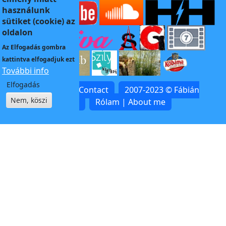
használunk
sütiket (cookie) az
oldalon
Az
Elfogadás
gombra
kattintva elfogadjuk ezt
További info
Elfogadás
Kapcsolat | Contact
2007-2023 © Fábián
Nem, köszi
Zoltán
Rólam | About me