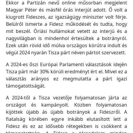
Ekkor a Partizán nevű online műsorban megjelent
Magyar Péter és másfél órás interjút adott. Ő volt a
kiugrott Fideszes, az igazságügy miniszter volt férje.
Belülről ismerte a Fidesz működését és tudta, hogy
mit beszél. Óriási hullámokat vetett az interjú és a
nagyvilágban is mindenhol értesültek a botrányról.
Ezek után rövid idő múlva országos körútra indult és
végül 2024 nyarán Tisza párt néven pártot szervezett.
A 2024-es őszi Európai Parlamenti választások idején
Tisza párt már 30% körüli eredményt ért el. Mivel ez a
választás arányos ez megmutatta a párt igazi
támogatottságát.
A 2024-től a Tisza vezetője folyamatosan járta az
országot és kampányolt. Közben folyamatosan
kijöttek újabb ás újabb botrányok a Fideszről. A
fiatalság körében egyre inkább elutasított lett a
Fidesz és ez az idősebb rétegekben is csökkent a