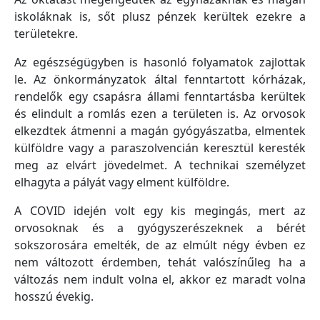
iskoláknak is, sőt plusz pénzek kerültek ezekre a
területekre.
Az egészségügyben is hasonló folyamatok zajlottak
le. Az önkormányzatok által fenntartott kórházak,
rendelők egy csapásra állami fenntartásba kerültek
és elindult a romlás ezen a területen is. Az orvosok
elkezdtek átmenni a magán gyógyászatba, elmentek
külföldre vagy a paraszolvencián keresztül keresték
meg az elvárt jövedelmet. A technikai személyzet
elhagyta a pályát vagy elment külföldre.
A COVID idején volt egy kis megingás, mert az
orvosoknak és a gyógyszerészeknek a bérét
sokszorosára emelték, de az elmúlt négy évben ez
nem változott érdemben, tehát valószínűleg ha a
változás nem indult volna el, akkor ez maradt volna
hosszú évekig.