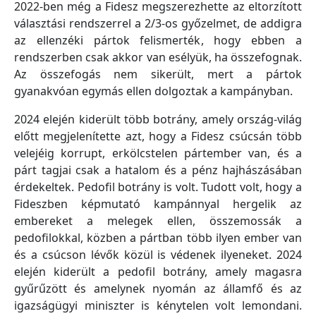
2022-ben még a Fidesz megszerezhette az eltorzított
választási rendszerrel a 2/3-os győzelmet, de addigra
az ellenzéki pártok felismerték, hogy ebben a
rendszerben csak akkor van esélyük, ha összefognak.
Az összefogás nem sikerült, mert a pártok
gyanakvóan egymás ellen dolgoztak a kampányban.
2024 elején kiderült több botrány, amely ország-világ
előtt megjelenítette azt, hogy a Fidesz csúcsán több
velejéig korrupt, erkölcstelen pártember van, és a
párt tagjai csak a hatalom és a pénz hajhászásában
érdekeltek. Pedofil botrány is volt. Tudott volt, hogy a
Fideszben képmutató kampánnyal hergelik az
embereket a melegek ellen, összemossák a
pedofilokkal, közben a pártban több ilyen ember van
és a csúcson lévők közül is védenek ilyeneket. 2024
elején kiderült a pedofil botrány, amely magasra
gyűrűzött és amelynek nyomán az államfő és az
igazságügyi miniszter is kénytelen volt lemondani.