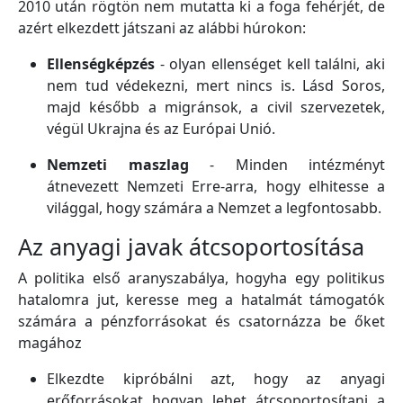
2010 után rögtön nem mutatta ki a foga fehérjét, de
azért elkezdett játszani az alábbi húrokon:
Ellenségképzés
- olyan ellenséget kell találni, aki
nem tud védekezni, mert nincs is. Lásd Soros,
majd később a migránsok, a civil szervezetek,
végül Ukrajna és az Európai Unió.
Nemzeti maszlag
- Minden intézményt
átnevezett Nemzeti Erre-arra, hogy elhitesse a
világgal, hogy számára a Nemzet a legfontosabb.
Az anyagi javak átcsoportosítása
A politika első aranyszabálya, hogyha egy politikus
hatalomra jut, keresse meg a hatalmát támogatók
számára a pénzforrásokat és csatornázza be őket
magához
Elkezdte kipróbálni azt, hogy az anyagi
erőforrásokat hogyan lehet átcsoportosítani a