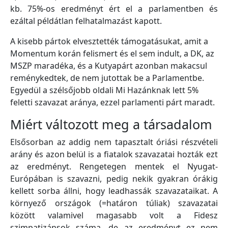
kb. 75%-os eredményt ért el a parlamentben és
ezáltal példátlan felhatalmazást kapott.
A kisebb pártok elvesztették támogatásukat, amit a
Momentum korán felismert és el sem indult, a DK, az
MSZP maradéka, és a Kutyapárt azonban makacsul
reménykedtek, de nem jutottak be a Parlamentbe.
Egyedül a szélsőjobb oldali Mi Hazánknak lett 5%
feletti szavazat aránya, ezzel parlamenti párt maradt.
Miért változott meg a társadalom
Elsősorban az addig nem tapasztalt óriási részvételi
arány és azon belül is a fiatalok szavazatai hozták ezt
az eredményt. Rengetegen mentek el Nyugat-
Európában is szavazni, pedig nekik gyakran órákig
kellett sorba állni, hogy leadhassák szavazataikat. A
környező országok (=határon túliak) szavazatai
között valamivel magasabb volt a Fidesz
szimpatizánsok száma, de az eredményt ez nem