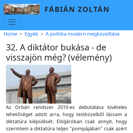
Skip to main content
FÁBIÁN ZOLTÁN
Breadcrumb
Home
Egyéb
A politika modern megközelítése
32. A diktátor bukása - de
visszajön még? (vélemény)
Az Orbán rendszer 2010-es debütálása kivételes
lehetőséget adott arra, hogy testközelből lássam a
diktatúra kiépülését. Elöljáróban csak annyit, hogy
szerintem a diktatúra teljes "pompájában" csak azért