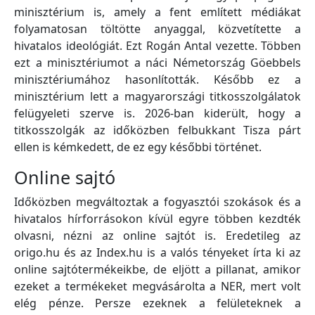
minisztérium is, amely a fent említett médiákat
folyamatosan töltötte anyaggal, közvetítette a
hivatalos ideológiát. Ezt Rogán Antal vezette. Többen
ezt a minisztériumot a náci Németország Göebbels
minisztériumához hasonlították. Később ez a
minisztérium lett a magyarországi titkosszolgálatok
felügyeleti szerve is. 2026-ban kiderült, hogy a
titkosszolgák az időközben felbukkant Tisza párt
ellen is kémkedett, de ez egy későbbi történet.
Online sajtó
Időközben megváltoztak a fogyasztói szokások és a
hivatalos hírforrásokon kívül egyre többen kezdték
olvasni, nézni az online sajtót is. Eredetileg az
origo.hu és az Index.hu is a valós tényeket írta ki az
online sajtótermékeikbe, de eljött a pillanat, amikor
ezeket a termékeket megvásárolta a NER, mert volt
elég pénze. Persze ezeknek a felületeknek a