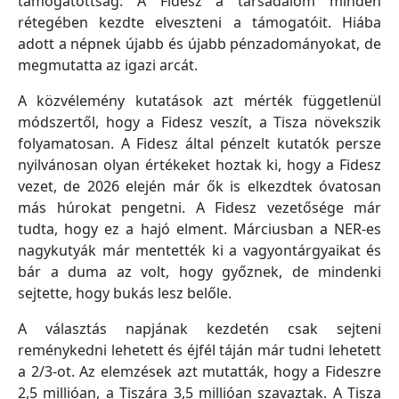
támogatottság. A Fidesz a társadalom minden
rétegében kezdte elveszteni a támogatóit. Hiába
adott a népnek újabb és újabb pénzadományokat, de
megmutatta az igazi arcát.
A közvélemény kutatások azt mérték függetlenül
módszertől, hogy a Fidesz veszít, a Tisza növekszik
folyamatosan. A Fidesz által pénzelt kutatók persze
nyilvánosan olyan értékeket hoztak ki, hogy a Fidesz
vezet, de 2026 elején már ők is elkezdtek óvatosan
más húrokat pengetni. A Fidesz vezetősége már
tudta, hogy ez a hajó elment. Márciusban a NER-es
nagykutyák már mentették ki a vagyontárgyaikat és
bár a duma az volt, hogy győznek, de mindenki
sejtette, hogy bukás lesz belőle.
A választás napjának kezdetén csak sejteni
reménykedni lehetett és éjfél táján már tudni lehetett
a 2/3-ot. Az elemzések azt mutatták, hogy a Fideszre
2,5 millióan, a Tiszára 3,5 millióan szavaztak. A Tisza