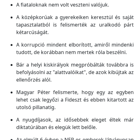
A fiataloknak nem volt veszteni valójuk.
A középkorúak a gyerekeiken keresztül és saját
tapasztalatból is felismerték az uralkodó párt
kétarcúságát.
A korrupció mindent elborított, amiről mindenki
tudott, de korábban nem mertek róla beszélni.
Bár a helyi kiskirályok megpróbálták továbbra is
befolyásolni az "alattvalóikat", de azok kibújtak az
ellenőrzés alól.
Magyar Péter felismerte, hogy egy az egyben
lehet csak legyőzi a Fideszt és ebben kitartott az
utolsó pillanatig.
A nyugdíjasok, az idősebbek eleget éltek már
diktatúrában és elegük lett belőle.
Az elmúlt 6 évben a NER-es emberek látványosan