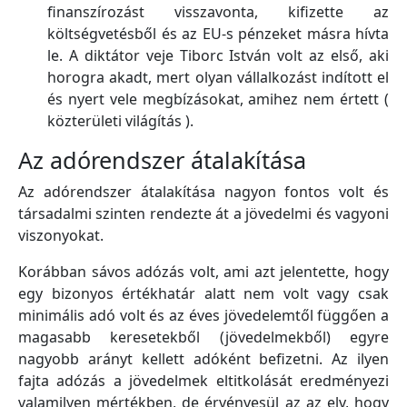
finanszírozást visszavonta, kifizette az
költségvetésből és az EU-s pénzeket másra hívta
le. A diktátor veje Tiborc István volt az első, aki
horogra akadt, mert olyan vállalkozást indított el
és nyert vele megbízásokat, amihez nem értett (
közterületi világítás ).
Az adórendszer átalakítása
Az adórendszer átalakítása nagyon fontos volt és
társadalmi szinten rendezte át a jövedelmi és vagyoni
viszonyokat.
Korábban sávos adózás volt, ami azt jelentette, hogy
egy bizonyos értékhatár alatt nem volt vagy csak
minimális adó volt és az éves jövedelemtől függően a
magasabb keresetekből (jövedelmekből) egyre
nagyobb arányt kellett adóként befizetni. Az ilyen
fajta adózás a jövedelmek eltitkolását eredményezi
valamilyen mértékben, de érvényesül az az elv, hogy