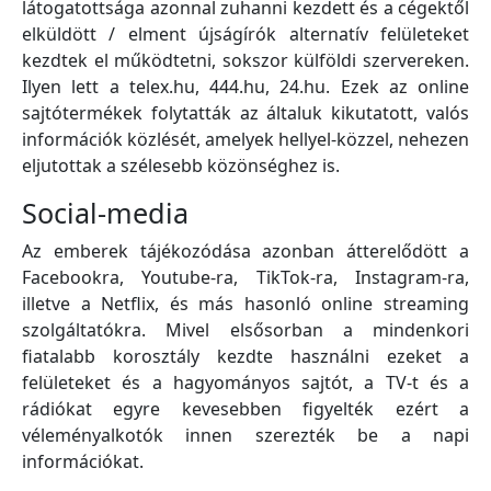
látogatottsága azonnal zuhanni kezdett és a cégektől
elküldött / elment újságírók alternatív felületeket
kezdtek el működtetni, sokszor külföldi szervereken.
Ilyen lett a telex.hu, 444.hu, 24.hu. Ezek az online
sajtótermékek folytatták az általuk kikutatott, valós
információk közlését, amelyek hellyel-közzel, nehezen
eljutottak a szélesebb közönséghez is.
Social-media
Az emberek tájékozódása azonban átterelődött a
Facebookra, Youtube-ra, TikTok-ra, Instagram-ra,
illetve a Netflix, és más hasonló online streaming
szolgáltatókra. Mivel elsősorban a mindenkori
fiatalabb korosztály kezdte használni ezeket a
felületeket és a hagyományos sajtót, a TV-t és a
rádiókat egyre kevesebben figyelték ezért a
véleményalkotók innen szerezték be a napi
információkat.