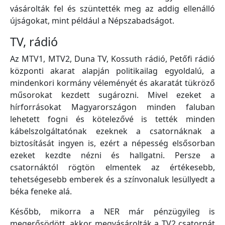
vásárolták fel és szüntették meg az addig ellenálló
újságokat, mint például a Népszabadságot.
TV, rádió
Az MTV1, MTV2, Duna TV, Kossuth rádió, Petőfi rádió
központi akarat alapján politikailag egyoldalú, a
mindenkori kormány véleményét és akaratát tükröző
műsorokat kezdett sugározni. Mivel ezeket a
hírforrásokat Magyarországon minden faluban
lehetett fogni és kötelezővé is tették minden
kábelszolgáltatónak ezeknek a csatornáknak a
biztosítását ingyen is, ezért a népesség elsősorban
ezeket kezdte nézni és hallgatni. Persze a
csatornáktól rögtön elmentek az értékesebb,
tehetségesebb emberek és a színvonaluk lesüllyedt a
béka feneke alá.
Később, mikorra a NER már pénzügyileg is
megerősödött, akkor megvásárolták a TV2 csatornát