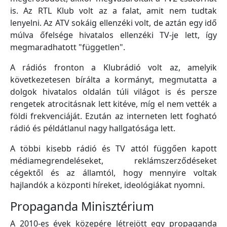
is. Az RTL Klub volt az a falat, amit nem tudtak
lenyelni. Az ATV sokáig ellenzéki volt, de aztán egy idő
múlva őfelsége hivatalos ellenzéki TV-je lett, így
megmaradhatott "független".
A rádiós fronton a Klubrádió volt az, amelyik
következetesen bírálta a kormányt, megmutatta a
dolgok hivatalos oldalán túli világot is és persze
rengetek atrocitásnak lett kitéve, míg el nem vették a
földi frekvenciáját. Ezután az interneten lett fogható
rádió és példátlanul nagy hallgatósága lett.
A többi kisebb rádió és TV attól függően kapott
médiamegrendeléseket, reklámszerződéseket
cégektől és az államtól, hogy mennyire voltak
hajlandók a központi híreket, ideológiákat nyomni.
Propaganda Minisztérium
A 2010-es évek közepére létrejött egy propaganda