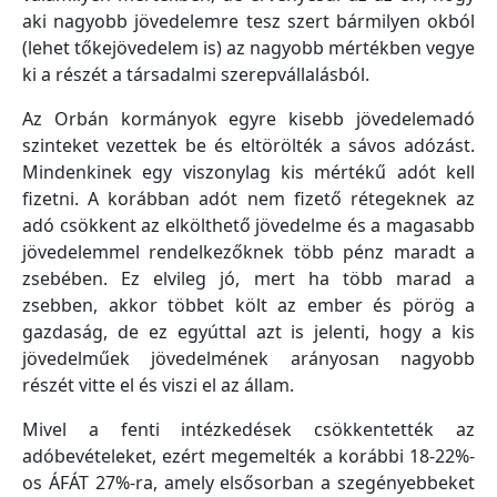
aki nagyobb jövedelemre tesz szert bármilyen okból
(lehet tőkejövedelem is) az nagyobb mértékben vegye
ki a részét a társadalmi szerepvállalásból.
Az Orbán kormányok egyre kisebb jövedelemadó
szinteket vezettek be és eltörölték a sávos adózást.
Mindenkinek egy viszonylag kis mértékű adót kell
fizetni. A korábban adót nem fizető rétegeknek az
adó csökkent az elkölthető jövedelme és a magasabb
jövedelemmel rendelkezőknek több pénz maradt a
zsebében. Ez elvileg jó, mert ha több marad a
zsebben, akkor többet költ az ember és pörög a
gazdaság, de ez egyúttal azt is jelenti, hogy a kis
jövedelműek jövedelmének arányosan nagyobb
részét vitte el és viszi el az állam.
Mivel a fenti intézkedések csökkentették az
adóbevételeket, ezért megemelték a korábbi 18-22%-
os ÁFÁT 27%-ra, amely elsősorban a szegényebbeket