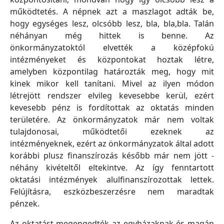
működtetés. A népnek azt a maszlagot adták be,
hogy egységes lesz, olcsóbb lesz, bla, bla,bla. Talán
néhányan még hittek is benne. Az
önkormányzatoktól elvették a középfokú
intézményeket és központokat hoztak létre,
amelyben központilag határozták meg, hogy mit
kinek mikor kell tanítani. Mivel az ilyen módon
létrejött rendszer elvileg kevesebbe kerül, ezért
kevesebb pénz is fordítottak az oktatás minden
területére. Az önkormányzatok már nem voltak
tulajdonosai, működtetői ezeknek az
intézményeknek, ezért az önkormányzatok által adott
korábbi plusz finanszírozás később már nem jött -
néhány kivételtől eltekintve. Az így fenntartott
oktatási intézmények alulfinanszírozottak lettek.
Felújításra, eszközbeszerzésre nem maradtak
pénzek.
Az oktatást megengedték az egyházaknak és magán