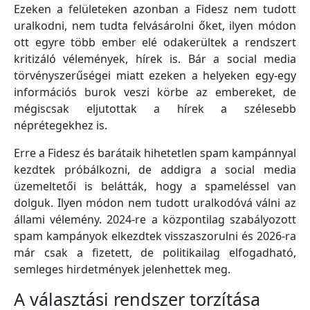
Ezeken a felületeken azonban a Fidesz nem tudott
uralkodni, nem tudta felvásárolni őket, ilyen módon
ott egyre több ember elé odakerültek a rendszert
kritizáló vélemények, hírek is. Bár a social media
törvényszerűségei miatt ezeken a helyeken egy-egy
információs burok veszi körbe az embereket, de
mégiscsak eljutottak a hírek a szélesebb
néprétegekhez is.
Erre a Fidesz és barátaik hihetetlen spam kampánnyal
kezdtek próbálkozni, de addigra a social media
üzemeltetői is belátták, hogy a spameléssel van
dolguk. Ilyen módon nem tudott uralkodóvá válni az
állami vélemény. 2024-re a központilag szabályozott
spam kampányok elkezdtek visszaszorulni és 2026-ra
már csak a fizetett, de politikailag elfogadható,
semleges hirdetmények jelenhettek meg.
A választási rendszer torzítása