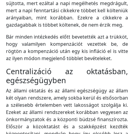
sújtotta, mert ezáltal a napi megélhetés megdrágult,
mert a napi fenntartási cikkekre többet kell költeniük
arányaiban, mint korábban. Ezekre a cikkekre a
gazdagabbak is többet költenek, de nem érzik meg.
Bár minden intézkedés előtt bevetették azt a trükköt,
hogy valamilyen kompenzációt vezettek be, de
rögtön a kompenzáció után egy kis infláció el is vitte
az ilyen módon megjelenő többlet bevételeket.
Centralizáció az oktatásban,
egészségügyben
Az állami oktatás és az állami egészségügy az állam
két olyan rendszere, amely sokba kerül és elsősorban
a szélesebb értelemben vett lakosságot szolgálja ki.
Ezeket az állami rendszereket korábban vegyesen az
önkormányzatok és a központi büdzsé finanszírozta.
Először a közoktatást és a szakképzést kezdték
központosítani, mondván hogy így olcsóbb lesz a