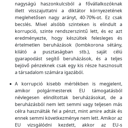
nagyságú haszonkulcsból a fővállalkozóknak
illett visszajuttatni a diktátor környezetének
meglehetősen nagy arányt, 40-70%-ot. Ez csak
becslés. Mivel alsóbb szinteken is elindult a
korrupció, szinte rendszerszintű lett, és ez azt
eredményezte, hogy készültek felesleges és
értelmetlen beruházások (lombkorona sétány,
kilátó a pusztaságban stb.), saját célú
gyarapodást segítő beruházások, és a teljes
bejövő pénzeknek csak egy kis része hasznosult
a társadalom számára igazából.
A korrupció kisebb mértékben is megjelent,
amikor polgármesterek EU támogatásból
névlegesen elindítottak beruházásokat, de a
beruházásból nem lett semmi vagy teljesen más
célra használták fel a pénzt, mint amire adták és
ennek semmi következménye nem lett. Amikor az
EU vizsgálódni kezdett, akkor az EU-s