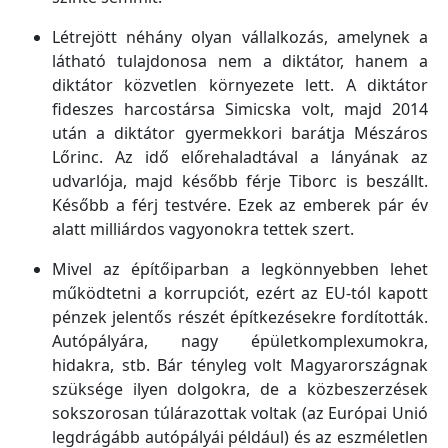
Létrejött néhány olyan vállalkozás, amelynek a
látható tulajdonosa nem a diktátor, hanem a
diktátor közvetlen környezete lett. A diktátor
fideszes harcostársa Simicska volt, majd 2014
után a diktátor gyermekkori barátja Mészáros
Lőrinc. Az idő előrehaladtával a lányának az
udvarlója, majd később férje Tiborc is beszállt.
Később a férj testvére. Ezek az emberek pár év
alatt milliárdos vagyonokra tettek szert.
Mivel az építőiparban a legkönnyebben lehet
működtetni a korrupciót, ezért az EU-tól kapott
pénzek jelentős részét építkezésekre fordították.
Autópályára, nagy épületkomplexumokra,
hidakra, stb. Bár tényleg volt Magyarországnak
szüksége ilyen dolgokra, de a közbeszerzések
sokszorosan túlárazottak voltak (az Európai Unió
legdrágább autópályái például) és az eszméletlen