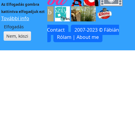
Az
Elfogadás
gombra
kattintva elfogadjuk ezt
További info
Elfogadás
Kapcsolat | Contact
2007-2023 © Fábián
Nem, köszi
Zoltán
Rólam | About me