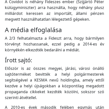
A Covidot is néhány Fideszes ember (Szijjártó Péter
külügyminiszter) arra használta, hogy néhány plusz
milliárdot keressen az importált, állami pénzen
megvett használhatatlan lélegeztető gépeken.
A média elfoglalása
A 2/3 felhatalmazta a Fideszt arra, hogy bármilyen
törvényt hozhassanak, ezzel pedig a 2014-es év
környékén elkezdték bedarálni a médiát.
Írott sajtó:
Először is az összes megyei, járási, városi önálló
sajtóterméket bevitték a helyi polgármesterek
segítségével a KESMA nevű holdingba, amely ettől
kezdve a helyi újságokban a központilag megadott
propaganda cikkeket kezdték közölni, sokszor szó
szerinti átvétellel.
A 2010-es évek második felében egymás után