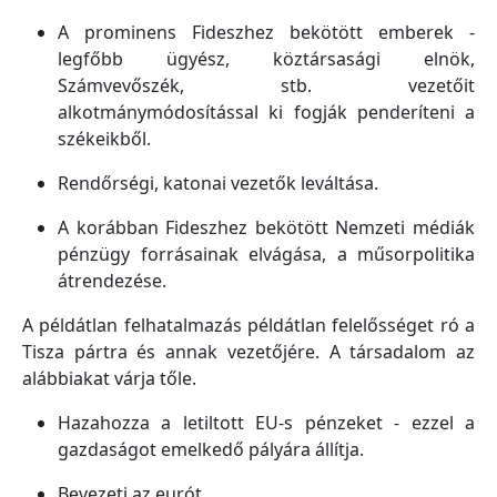
A prominens Fideszhez bekötött emberek -
legfőbb ügyész, köztársasági elnök,
Számvevőszék, stb. vezetőit
alkotmánymódosítással ki fogják penderíteni a
székeikből.
Rendőrségi, katonai vezetők leváltása.
A korábban Fideszhez bekötött Nemzeti médiák
pénzügy forrásainak elvágása, a műsorpolitika
átrendezése.
A példátlan felhatalmazás példátlan felelősséget ró a
Tisza pártra és annak vezetőjére. A társadalom az
alábbiakat várja tőle.
Hazahozza a letiltott EU-s pénzeket - ezzel a
gazdaságot emelkedő pályára állítja.
Bevezeti az eurót.