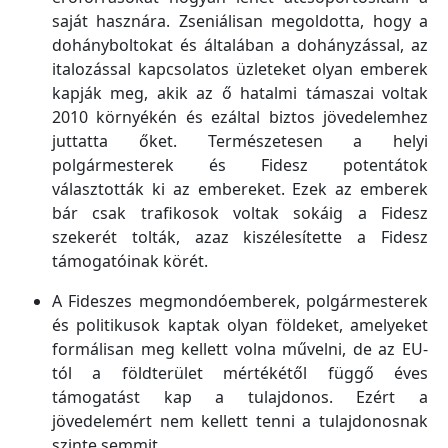
saját hasznára. Zseniálisan megoldotta, hogy a
dohányboltokat és általában a dohányzással, az
italozással kapcsolatos üzleteket olyan emberek
kapják meg, akik az ő hatalmi támaszai voltak
2010 környékén és ezáltal biztos jövedelemhez
juttatta őket. Természetesen a helyi
polgármesterek és Fidesz potentátok
választották ki az embereket. Ezek az emberek
bár csak trafikosok voltak sokáig a Fidesz
szekerét tolták, azaz kiszélesítette a Fidesz
támogatóinak körét.
A Fideszes megmondóemberek, polgármesterek
és politikusok kaptak olyan földeket, amelyeket
formálisan meg kellett volna művelni, de az EU-
tól a földterület mértékétől függő éves
támogatást kap a tulajdonos. Ezért a
jövedelemért nem kellett tenni a tulajdonosnak
szinte semmit.