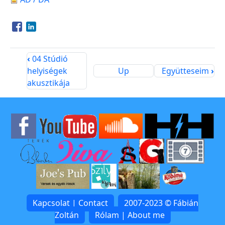
Opens in a new window
Opens in a new window
‹
04 Stúdió
helyiségek
Up
Együtteseim
›
akusztikája
Kapcsolat | Contact
2007-2023 © Fábián
Zoltán
Rólam | About me