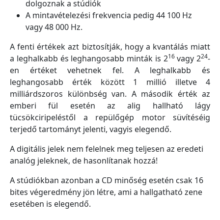
dolgoznak a stúdiók
A mintavételezési frekvencia pedig 44 100 Hz
vagy 48 000 Hz.
A fenti értékek azt biztosítják, hogy a kvantálás miatt
16
24
a leghalkabb és leghangosabb minták is 2
vagy 2
-
en értéket vehetnek fel. A leghalkabb és
leghangosabb érték között 1 millió illetve 4
milliárdszoros különbség van. A második érték az
emberi fül esetén az alig hallható lágy
tücsökciripeléstől a repülőgép motor süvítéséig
terjedő tartományt jelenti, vagyis elegendő.
A digitális jelek nem felelnek meg teljesen az eredeti
analóg jeleknek, de hasonlítanak hozzá!
A stúdiókban azonban a CD minőség esetén csak 16
bites végeredmény jön létre, ami a hallgatható zene
esetében is elegendő.