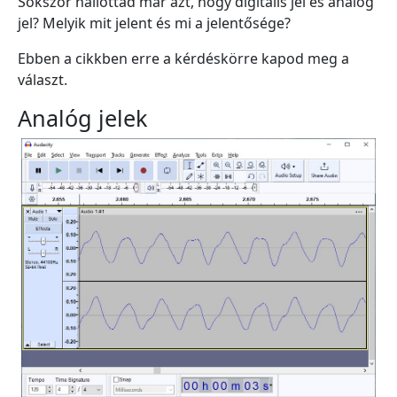
Sokszor hallottad már azt, hogy digitális jel és analóg
jel? Melyik mit jelent és mi a jelentősége?
Ebben a cikkben erre a kérdéskörre kapod meg a
választ.
Analóg jelek