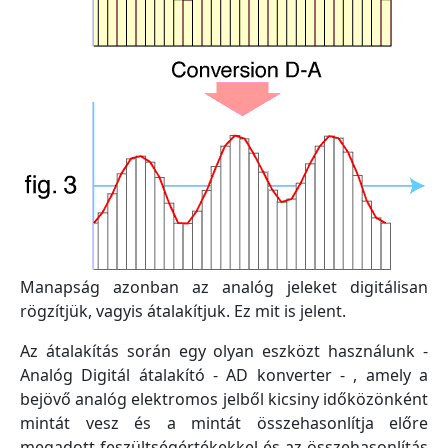
Manapság azonban az analóg jeleket digitálisan
rögzítjük, vagyis átalakítjuk. Ez mit is jelent.
Az átalakítás során egy olyan eszközt használunk -
Analóg Digitál átalakító - AD konverter - , amely a
bejövő analóg elektromos jelből kicsiny időközönként
mintát vesz és a mintát összehasonlítja előre
megadott feszültségértékekkel és az összehasonlítás