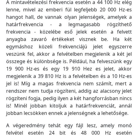
A mintavételezési frekvencia esetén a 44 100 Hz elég
lenne, mivel az emberi fül legfeljebb 20 000 Hz-es
hangot hall, de vannak olyan jelenségek, amelyek a
határfrekvencia - a legmagasabb rögzíthető
frekvencia - közelébe eső jelek esetén a felvett
anyagba zavaró értékeket visznek be. Ha két
egymáshoz közeli frekvenciájú jelet egyszerre
veszünk fel, akkor a felvételben megjelenik a két jel
összege és különbsége is. Például, ha felveszünk egy
19 900 Hz-es és egy 19 910 Hez es jelet, akkor
megjelenik a 39 810 Hz is a felvételben és a 10 Hz-es
jel is! Míg a magas frekvencia nem számít, mert a
rendszer nem tudja rögzíteni, addig az alacsony jelet
rögzíteni fogja, pedig ilyen a két hangforrásban nincs
is! Minél jobban kitoljuk a határfrekvenciát, annál
jobban lecsökken ennek a jelenségnek a lehetősége.
A végeredmény tehát egy fájl lesz, amely monó
felvétel esetén 24 bit és 48 000 Hz esetén