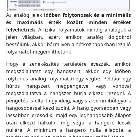
Az analóg jelek
időben folytonosak
és a minimális
és maximális érték között minden értéket
felvehetnek
. A fizikai folyamatok mindig analógok a
jelen világban, ezért amikor analóg dolgokról
beszélünk, akkor bármilyen a hétköznapokban lezajló
folyamatot megemlíthetünk.
Hogy a zenekészítés területére evezzek, amikor
megszólaltatsz egy hangszert, akkor egy időben
folytonos analóg folyamat megy végbe. Például egy
húros hangszert megpengetve, vagy vonóval
megszólaltatva a hangszer húrja elkezd rezegni. A
pengetés is eltart egy ideig, vagyis a semmiből gyors
hangosodással kezd szólni. A hang gyorsabban vagy
lassabban erősödik, majd egy leghangosabb állapot
után elkezd halkulni, míg végül a hangerő leesik
nullára. A minimum a hangerő nulla állapota, a