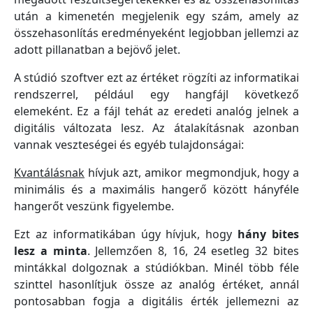
után a kimenetén megjelenik egy szám, amely az
összehasonlítás eredményeként legjobban jellemzi az
adott pillanatban a bejövő jelet.
A stúdió szoftver ezt az értéket rögzíti az informatikai
rendszerrel, például egy hangfájl következő
elemeként. Ez a fájl tehát az eredeti analóg jelnek a
digitális változata lesz. Az átalakításnak azonban
vannak veszteségei és egyéb tulajdonságai:
Kvantálásnak
hívjuk azt, amikor megmondjuk, hogy a
minimális és a maximális hangerő között hányféle
hangerőt veszünk figyelembe.
Ezt az informatikában úgy hívjuk, hogy
hány bites
lesz a minta
. Jellemzően 8, 16, 24 esetleg 32 bites
mintákkal dolgoznak a stúdiókban. Minél több féle
szinttel hasonlítjuk össze az analóg értéket, annál
pontosabban fogja a digitális érték jellemezni az