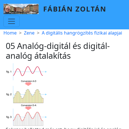
Skip to main content
FÁBIÁN ZOLTÁN
Breadcrumb
Home
Zene
A digitális hangrögzítés fizikai alapjai
05 Analóg-digitál és digitál-
analóg átalakítás