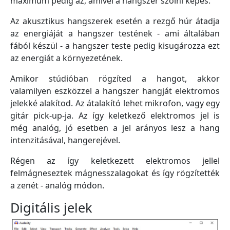
maximum pedig az, amivel a hangszer szólni képes.
Az akusztikus hangszerek esetén a rezgő húr átadja
az energiáját a hangszer testének - ami általában
fából készül - a hangszer teste pedig kisugározza ezt
az energiát a környezetének.
Amikor stúdióban rögzíted a hangot, akkor
valamilyen eszközzel a hangszer hangját elektromos
jelekké alakítod. Az átalakító lehet mikrofon, vagy egy
gitár pick-up-ja. Az így keletkező elektromos jel is
még analóg, jó esetben a jel arányos lesz a hang
intenzitásával, hangerejével.
Régen az így keletkezett elektromos jellel
felmágneseztek mágnesszalagokat és így rögzítették
a zenét - analóg módon.
Digitális jelek