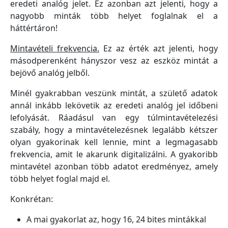
eredeti analóg jelet. Ez azonban azt jelenti, hogy a
nagyobb minták több helyet foglalnak el a
háttértáron!
Mintavételi frekvencia.
Ez az érték azt jelenti, hogy
másodperenként hányszor vesz az eszköz mintát a
bejövő analóg jelből.
Minél gyakrabban veszünk mintát, a születő adatok
annál inkább lekövetik az eredeti analóg jel időbeni
lefolyását. Ráadásul van egy túlmintavételezési
szabály, hogy a mintavételezésnek legalább kétszer
olyan gyakorinak kell lennie, mint a legmagasabb
frekvencia, amit le akarunk digitalizálni. A gyakoribb
mintavétel azonban több adatot eredményez, amely
több helyet foglal majd el.
Konkrétan:
A mai gyakorlat az, hogy 16, 24 bites mintákkal