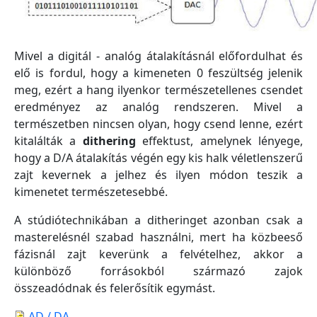
Mivel a digitál - analóg átalakításnál előfordulhat és
elő is fordul, hogy a kimeneten 0 feszültség jelenik
meg, ezért a hang ilyenkor természetellenes csendet
eredményez az analóg rendszeren. Mivel a
természetben nincsen olyan, hogy csend lenne, ezért
kitalálták a
dithering
effektust, amelynek lényege,
hogy a D/A átalakítás végén egy kis halk véletlenszerű
zajt kevernek a jelhez és ilyen módon teszik a
kimenetet természetesebbé.
A stúdiótechnikában a ditheringet azonban csak a
masterelésnél szabad használni, mert ha közbeeső
fázisnál zajt keverünk a felvételhez, akkor a
különböző forrásokból származó zajok
összeadódnak és felerősítik egymást.
AD / DA