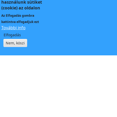
használunk sütiket
(cookie) az oldalon
Az
Elfogadás
gombra
kattintva elfogadjuk ezt
További info
Elfogadás
Nem, köszi