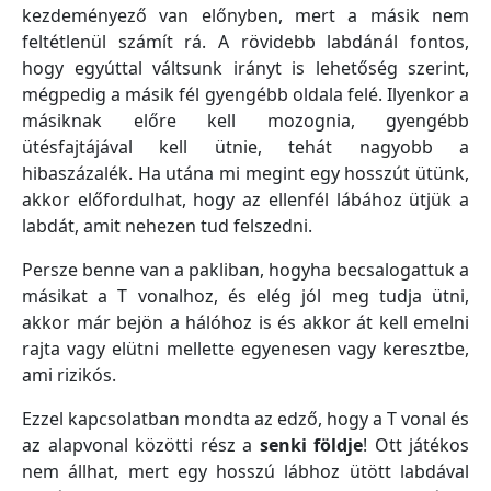
kezdeményező van előnyben, mert a másik nem
feltétlenül számít rá. A rövidebb labdánál fontos,
hogy egyúttal váltsunk irányt is lehetőség szerint,
mégpedig a másik fél gyengébb oldala felé. Ilyenkor a
másiknak előre kell mozognia, gyengébb
ütésfajtájával kell ütnie, tehát nagyobb a
hibaszázalék. Ha utána mi megint egy hosszút ütünk,
akkor előfordulhat, hogy az ellenfél lábához ütjük a
labdát, amit nehezen tud felszedni.
Persze benne van a pakliban, hogyha becsalogattuk a
másikat a T vonalhoz, és elég jól meg tudja ütni,
akkor már bejön a hálóhoz is és akkor át kell emelni
rajta vagy elütni mellette egyenesen vagy keresztbe,
ami rizikós.
Ezzel kapcsolatban mondta az edző, hogy a T vonal és
az alapvonal közötti rész a
senki földje
! Ott játékos
nem állhat, mert egy hosszú lábhoz ütött labdával