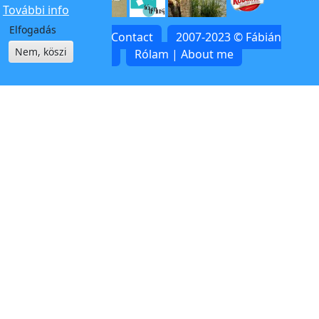
További info
Elfogadás
Kapcsolat | Contact
2007-2023 © Fábián
Nem, köszi
Zoltán
Rólam | About me