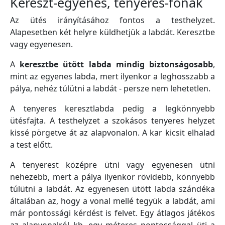
Kereszt-egyenes, tenyeres-fonák
Az ütés irányításához fontos a testhelyzet.
Alapesetben két helyre küldhetjük a labdát. Keresztbe
vagy egyenesen.
A
keresztbe ütött labda mindig biztonságosabb
,
mint az egyenes labda, mert ilyenkor a leghosszabb a
pálya, nehéz túlütni a labdát - persze nem lehetetlen.
A tenyeres keresztlabda pedig a legkönnyebb
ütésfajta. A testhelyzet a szokásos tenyeres helyzet
kissé pörgetve át az alapvonalon. A kar kicsit elhalad
a test előtt.
A tenyerest középre ütni vagy egyenesen ütni
nehezebb, mert a pálya ilyenkor rövidebb, könnyebb
túlütni a labdát. Az egyenesen ütött labda szándéka
általában az, hogy a vonal mellé tegyük a labdát, ami
már pontossági kérdést is felvet. Egy átlagos játékos