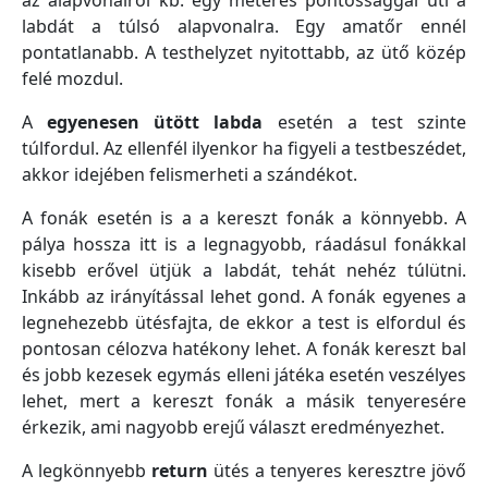
az alapvonalról kb. egy méteres pontossággal üti a
labdát a túlsó alapvonalra. Egy amatőr ennél
pontatlanabb. A testhelyzet nyitottabb, az ütő közép
felé mozdul.
A
egyenesen ütött labda
esetén a test szinte
túlfordul. Az ellenfél ilyenkor ha figyeli a testbeszédet,
akkor idejében felismerheti a szándékot.
A fonák esetén is a a kereszt fonák a könnyebb. A
pálya hossza itt is a legnagyobb, ráadásul fonákkal
kisebb erővel ütjük a labdát, tehát nehéz túlütni.
Inkább az irányítással lehet gond. A fonák egyenes a
legnehezebb ütésfajta, de ekkor a test is elfordul és
pontosan célozva hatékony lehet. A fonák kereszt bal
és jobb kezesek egymás elleni játéka esetén veszélyes
lehet, mert a kereszt fonák a másik tenyeresére
érkezik, ami nagyobb erejű választ eredményezhet.
A legkönnyebb
return
ütés a tenyeres keresztre jövő