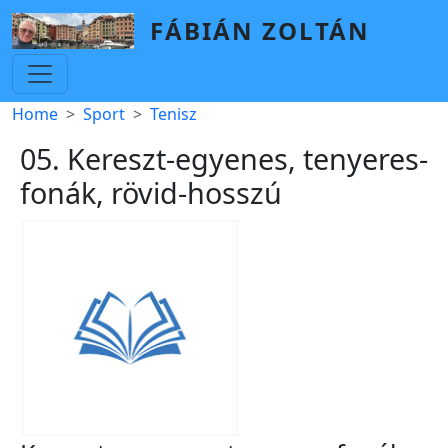
Skip to main content
FÁBIÁN ZOLTÁN
Breadcrumb
Home
Sport
Tenisz
05. Kereszt-egyenes, tenyeres-
fonák, rövid-hosszú