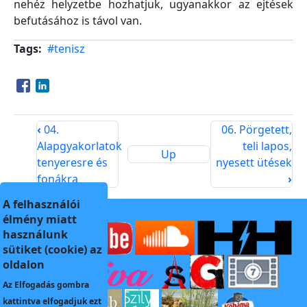
nehéz helyzetbe hozhatjuk, ugyanakkor az ejtések
befutásához is távol van.
Tags
#tenisz
Opens in a new window
Opens in a new window
‹
04.
06. Pörgetett,
Alapgyakorlatok
teli lapos,
Up
tenyeresre és
nyesett ütések
fonákra
›
A felhasználói
élmény miatt
használunk
sütiket (cookie) az
oldalon
Az
Elfogadás
gombra
kattintva elfogadjuk ezt