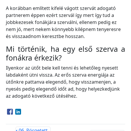
A korábban említett kifelé vágott szervát adogató
partnerem éppen ezért szervál így mert így tud a
jobbkezesek fonákjára szerválni, ellenem pedig ez
nem jó, mert nekem könnyebb kilépnem tenyeresre
és visszaadnom keresztbe hosszan.
Mi történik, ha egy első szerva a
fonákra érkezik?
Ilyenkor az ütőt bele kell tenni és lehetőleg nyesett
labdaként ütni vissza. Az erős szerva energiája az
ütőnkre pattanva elegendő, hogy visszamenjen, a
nyesés pedig elegendő időt ad, hogy helyezkedjünk
az adogató következő ütéséhez.
Opens in a new window
Opens in a new window
‹
06. Pörgetett,