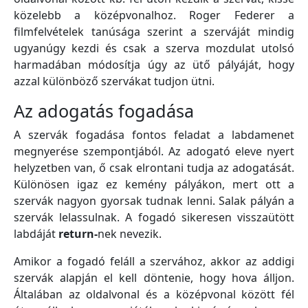
közelebb a középvonalhoz. Roger Federer a
filmfelvételek tanúsága szerint a szerváját mindig
ugyanúgy kezdi és csak a szerva mozdulat utolsó
harmadában módosítja úgy az ütő pályáját, hogy
azzal különböző szervákat tudjon ütni.
Az adogatás fogadása
A szervák fogadása fontos feladat a labdamenet
megnyerése szempontjából. Az adogató eleve nyert
helyzetben van, ő csak elrontani tudja az adogatását.
Különösen igaz ez kemény pályákon, mert ott a
szervák nagyon gyorsak tudnak lenni. Salak pályán a
szervák lelassulnak. A fogadó sikeresen visszaütött
labdáját
return-
nek nevezik.
Amikor a fogadó feláll a szervához, akkor az addigi
szervák alapján el kell döntenie, hogy hova álljon.
Általában az oldalvonal és a középvonal között fél