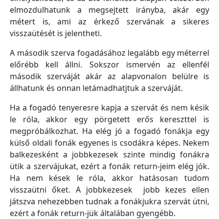
elmozdulhatunk a megsejtett irányba, akár egy
métert is, ami az érkező szervának a sikeres
visszaütését is jelentheti.
A második szerva fogadásához legalább egy méterrel
előrébb kell állni. Sokszor ismervén az ellenfél
második szerváját akár az alapvonalon belülre is
állhatunk és onnan letámadhatjtuk a szerváját.
Ha a fogadó tenyeresre kapja a szervát és nem késik
le róla, akkor egy pörgetett erős kereszttel is
megpróbálkozhat. Ha elég jó a fogadó fonákja egy
külső oldali fonák egyenes is csodákra képes. Nekem
balkezesként a jobbkezesek szinte mindig fonákra
ütik a szervájukat, ezért a fonák return-jeim elég jók.
Ha nem kések le róla, akkor hatásosan tudom
visszaütni őket. A jobbkezesek jobb kezes ellen
játszva nehezebben tudnak a fonákjukra szervát ütni,
ezért a fonák return-jük általában gyengébb.