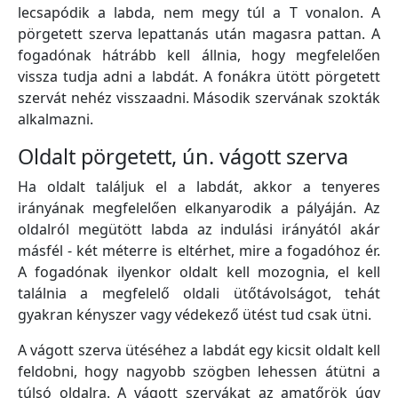
lecsapódik a labda, nem megy túl a T vonalon. A
pörgetett szerva lepattanás után magasra pattan. A
fogadónak hátrább kell állnia, hogy megfelelően
vissza tudja adni a labdát. A fonákra ütött pörgetett
szervát nehéz visszaadni. Második szervának szokták
alkalmazni.
Oldalt pörgetett, ún. vágott szerva
Ha oldalt találjuk el a labdát, akkor a tenyeres
irányának megfelelően elkanyarodik a pályáján. Az
oldalról megütött labda az indulási irányától akár
másfél - két méterre is eltérhet, mire a fogadóhoz ér.
A fogadónak ilyenkor oldalt kell mozognia, el kell
találnia a megfelelő oldali ütőtávolságot, tehát
gyakran kényszer vagy védekező ütést tud csak ütni.
A vágott szerva ütéséhez a labdát egy kicsit oldalt kell
feldobni, hogy nagyobb szögben lehessen átütni a
túlsó oldalra. A vágott szervákat az amatőrök úgy