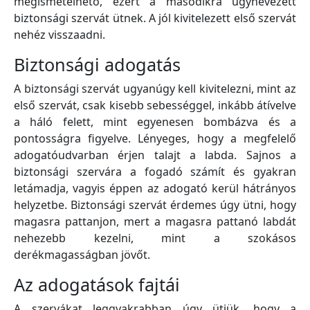
megismételhető, ezért a másodikra úgynevezett
biztonsági szervát ütnek. A jól kivitelezett első szervát
nehéz visszaadni.
Biztonsági adogatás
A biztonsági szervát ugyanúgy kell kivitelezni, mint az
első szervát, csak kisebb sebességgel, inkább átívelve
a háló felett, mint egyenesen bombázva és a
pontosságra figyelve. Lényeges, hogy a megfelelő
adogatóudvarban érjen talajt a labda. Sajnos a
biztonsági szervára a fogadó számít és gyakran
letámadja, vagyis éppen az adogató kerül hátrányos
helyzetbe. Biztonsági szervát érdemes úgy ütni, hogy
magasra pattanjon, mert a magasra pattanó labdát
nehezebb kezelni, mint a szokásos
derékmagasságban jövőt.
Az adogatások fajtái
A szervákat leggyakrabban úgy ütjük, hogy a