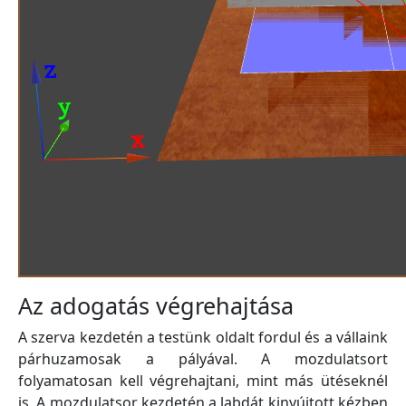
Az adogatás végrehajtása
A szerva kezdetén a testünk oldalt fordul és a vállaink
párhuzamosak a pályával. A mozdulatsort
folyamatosan kell végrehajtani, mint más ütéseknél
is. A mozdulatsor kezdetén a labdát kinyújtott kézben