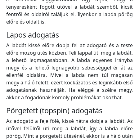
tenyeresként fogott ütővel a labdát szemből, kicsit
fentről és oldalról találjuk el. Ilyenkor a labda pörög
előre és oldalt is.
Lapos adogatás
A labdát kissé előre dobja fel az adogató és a teste
előre mozog ütés közben. Teli lappal üti meg a labdát,
a lehető legmagasabban. A labda egyenes irányba
megy és a lehető legnagyobb sebességgel ér át az
ellenfél oldalára. Mivel a labda nem túl magasan
megy a háló felett, ezért kockázatos és leginkább első
adogatásnak használják. Ha eléggé a szélre megy,
akkor a fogadónak komoly problémákat okozhat.
Pörgetett (topspin) adogatás
Az adogató a feje fölé, kissé hátra dobja a labdát. Az
ütővel felülről üti meg a labdát, így a labda előre
pörög. Mint a pörgetett ütésénél, ekkor is a háló után