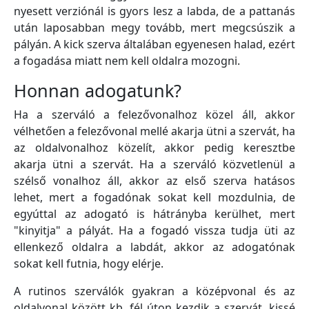
nyesett verziónál is gyors lesz a labda, de a pattanás
után laposabban megy tovább, mert megcsúszik a
pályán. A kick szerva általában egyenesen halad, ezért
a fogadása miatt nem kell oldalra mozogni.
Honnan adogatunk?
Ha a szerváló a felezővonalhoz közel áll, akkor
vélhetően a felezővonal mellé akarja ütni a szervát, ha
az oldalvonalhoz közelít, akkor pedig keresztbe
akarja ütni a szervát. Ha a szerváló közvetlenül a
szélső vonalhoz áll, akkor az első szerva hatásos
lehet, mert a fogadónak sokat kell mozdulnia, de
egyúttal az adogató is hátrányba kerülhet, mert
"kinyitja" a pályát. Ha a fogadó vissza tudja üti az
ellenkező oldalra a labdát, akkor az adogatónak
sokat kell futnia, hogy elérje.
A rutinos szerválók gyakran a középvonal és az
oldalvonal között kb. fél úton kezdik a szervát, kissé