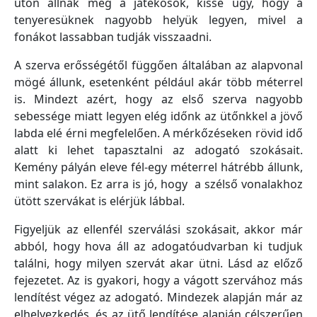
úton állnak meg a játékosok, kissé úgy, hogy a
tenyeresüknek nagyobb helyük legyen, mivel a
fonákot lassabban tudják visszaadni.
A szerva erősségétől függően általában az alapvonal
mögé állunk, esetenként például akár több méterrel
is. Mindezt azért, hogy az első szerva nagyobb
sebessége miatt legyen elég időnk az ütőnkkel a jövő
labda elé érni megfelelően. A mérkőzéseken rövid idő
alatt ki lehet tapasztalni az adogató szokásait.
Kemény pályán eleve fél-egy méterrel hátrébb állunk,
mint salakon. Ez arra is jó, hogy a szélső vonalakhoz
ütött szervákat is elérjük lábbal.
Figyeljük az ellenfél szerválási szokásait, akkor már
abból, hogy hova áll az adogatóudvarban ki tudjuk
találni, hogy milyen szervát akar ütni. Lásd az előző
fejezetet. Az is gyakori, hogy a vágott szervához más
lendítést végez az adogató. Mindezek alapján már az
elhelyezkedés, és az ütő lendítése alapján célszerűen