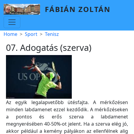
Skip to main content
FÁBIÁN ZOLTÁN
Breadcrumb
Home
Sport
Tenisz
07. Adogatás (szerva)
Az egyik legalapvetőbb ütésfajta. A mérkőzésen
minden labdamenet ezzel kezdődik. A mérkőzéseken
a pontos és erős szerva a labdamenet
megnyerésében 40-50%-ot jelent. Ha a szerva elég jó,
akkor például a kemény pályákon az ellenfélnek alig