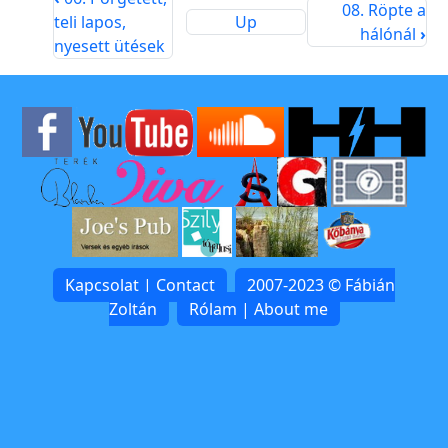
08. Röpte a
teli lapos,
Up
hálónál
›
nyesett ütések
Kapcsolat | Contact
2007-2023 © Fábián
Zoltán
Rólam | About me