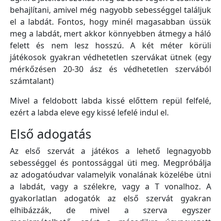
behajlítani, amivel még nagyobb sebességgel találjuk
el a labdát. Fontos, hogy minél magasabban üssük
meg a labdát, mert akkor könnyebben átmegy a háló
felett és nem lesz hosszú. A két méter körüli
játékosok gyakran védhetetlen szervákat ütnek (egy
mérkőzésen 20-30 ász és védhetetlen szervából
számtalant)
Mivel a feldobott labda kissé előttem repül felfelé,
ezért a labda eleve egy kissé lefelé indul el.
Első adogatás
Az első szervát a játékos a lehető legnagyobb
sebességgel és pontossággal üti meg. Megpróbálja
az adogatóudvar valamelyik vonalának közelébe ütni
a labdát, vagy a szélekre, vagy a T vonalhoz. A
gyakorlatlan adogatók az első szervát gyakran
elhibázzák, de mivel a szerva egyszer