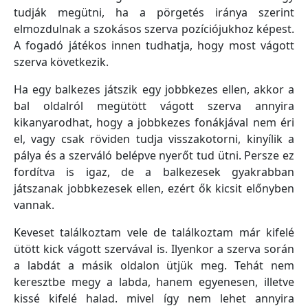
tudják megütni, ha a pörgetés iránya szerint
elmozdulnak a szokásos szerva pozíciójukhoz képest.
A fogadó játékos innen tudhatja, hogy most vágott
szerva következik.
Ha egy balkezes játszik egy jobbkezes ellen, akkor a
bal oldalról megütött vágott szerva annyira
kikanyarodhat, hogy a jobbkezes fonákjával nem éri
el, vagy csak röviden tudja visszakotorni, kinyílik a
pálya és a szerváló belépve nyerőt tud ütni. Persze ez
fordítva is igaz, de a balkezesek gyakrabban
játszanak jobbkezesek ellen, ezért ők kicsit előnyben
vannak.
Keveset találkoztam vele de találkoztam már kifelé
ütött kick vágott szervával is. Ilyenkor a szerva során
a labdát a másik oldalon ütjük meg. Tehát nem
keresztbe megy a labda, hanem egyenesen, illetve
kissé kifelé halad. mivel így nem lehet annyira