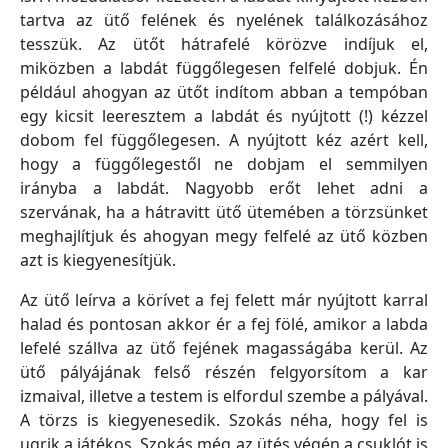
tartva az ütő felének és nyelének találkozásához
tesszük. Az ütőt hátrafelé körözve indíjuk el,
miközben a labdát függőlegesen felfelé dobjuk. Én
például ahogyan az ütőt indítom abban a tempóban
egy kicsit leeresztem a labdát és nyújtott (!) kézzel
dobom fel függőlegesen. A nyújtott kéz azért kell,
hogy a függőlegestől ne dobjam el semmilyen
irányba a labdát. Nagyobb erőt lehet adni a
szervának, ha a hátravitt ütő ütemében a törzsünket
meghajlítjuk és ahogyan megy felfelé az ütő közben
azt is kiegyenesítjük.
Az ütő leírva a körívet a fej felett már nyújtott karral
halad és pontosan akkor ér a fej fölé, amikor a labda
lefelé szállva az ütő fejének magasságába kerül. Az
ütő pályájának felső részén felgyorsítom a kar
izmaival, illetve a testem is elfordul szembe a pályával.
A törzs is kiegyenesedik. Szokás néha, hogy fel is
ugrik a játékos. Szokás még az ütés végén a csuklót is