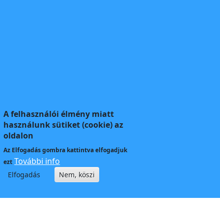
A felhasználói élmény miatt
használunk sütiket (cookie) az
oldalon
Az
Elfogadás
gombra kattintva elfogadjuk
További info
ezt
Elfogadás
Nem, köszi