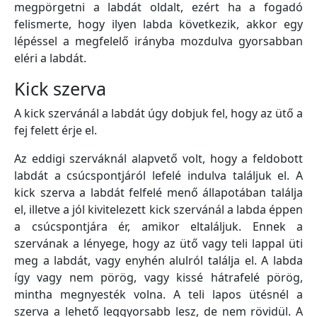
megpörgetni a labdát oldalt, ezért ha a fogadó
felismerte, hogy ilyen labda következik, akkor egy
lépéssel a megfelelő irányba mozdulva gyorsabban
eléri a labdát.
Kick szerva
A kick szervánál a labdát úgy dobjuk fel, hogy az ütő a
fej felett érje el.
Az eddigi szerváknál alapvető volt, hogy a feldobott
labdát a csúcspontjáról lefelé indulva találjuk el. A
kick szerva a labdát felfelé menő állapotában találja
el, illetve a jól kivitelezett kick szervánál a labda éppen
a csúcspontjára ér, amikor eltaláljuk. Ennek a
szervának a lényege, hogy az ütő vagy teli lappal üti
meg a labdát, vagy enyhén alulról találja el. A labda
így vagy nem pörög, vagy kissé hátrafelé pörög,
mintha megnyesték volna. A teli lapos ütésnél a
szerva a lehető leggyorsabb lesz, de nem rövidül. A