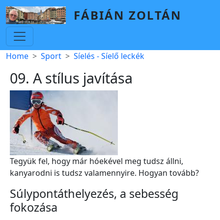
Skip to main content
FÁBIÁN ZOLTÁN
Breadcrumb
Home
Sport
Síelés - Síelő leckék
09. A stílus javítása
Tegyük fel, hogy már hóekével meg tudsz állni,
kanyarodni is tudsz valamennyire. Hogyan tovább?
Súlypontáthelyezés, a sebesség
fokozása