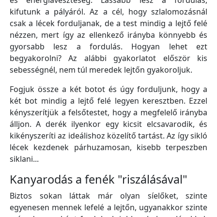
és energiaveszteség. Lassabb lesz a fordulás,
kifutunk a pályáról. Az a cél, hogy szlalomozásnál
csak a lécek forduljanak, de a test mindig a lejtő felé
nézzen, mert így az ellenkező irányba könnyebb és
gyorsabb lesz a fordulás. Hogyan lehet ezt
begyakorolni? Az alábbi gyakorlatot először kis
sebességnél, nem túl meredek lejtőn gyakoroljuk.
Fogjuk össze a két botot és úgy forduljunk, hogy a
két bot mindig a lejtő felé legyen keresztben. Ezzel
kényszerítjük a felsőtestet, hogy a megfelelő irányba
álljon. A derék ilyenkor egy kicsit elcsavarodik, és
kikényszeríti az ideálishoz közelítő tartást. Az így sikló
lécek kezdenek párhuzamosan, kisebb terpeszben
siklani...
Kanyarodás a fenék "riszálásával"
Biztos sokan láttak már olyan síelőket, szinte
egyenesen mennek lefelé a lejtőn, ugyanakkor szinte