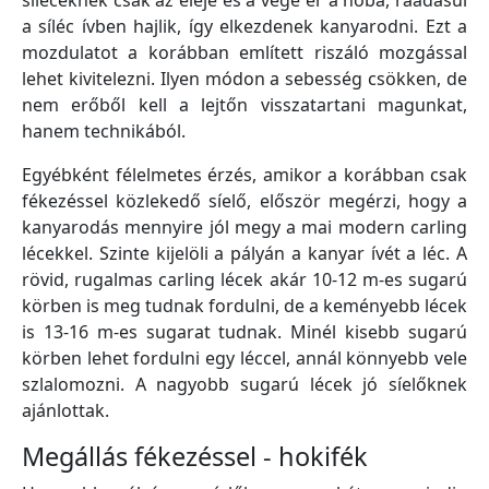
síléceknek csak az eleje és a vége ér a hóba, ráadásul
a síléc ívben hajlik, így elkezdenek kanyarodni. Ezt a
mozdulatot a korábban említett riszáló mozgással
lehet kivitelezni. Ilyen módon a sebesség csökken, de
nem erőből kell a lejtőn visszatartani magunkat,
hanem technikából.
Egyébként félelmetes érzés, amikor a korábban csak
fékezéssel közlekedő síelő, először megérzi, hogy a
kanyarodás mennyire jól megy a mai modern carling
lécekkel. Szinte kijelöli a pályán a kanyar ívét a léc. A
rövid, rugalmas carling lécek akár 10-12 m-es sugarú
körben is meg tudnak fordulni, de a keményebb lécek
is 13-16 m-es sugarat tudnak. Minél kisebb sugarú
körben lehet fordulni egy léccel, annál könnyebb vele
szlalomozni. A nagyobb sugarú lécek jó síelőknek
ajánlottak.
Megállás fékezéssel - hokifék