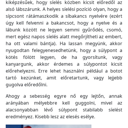
kiképzésűek, hogy síelés közben kicsit előredől az
alsó lábszárunk. A helyes síelési pozíció olyan, hogy a
sípcsont rátámaszkodik a síbakancs nyelvére (ezért
úgy kell felvenni a bakancsot, hogy a nyelve és a
lábunk között ne legyen semmi gyűrődés, csomó,
mert egész napos síelés alatt megőrjítheti az embert,
ha ott valami bántja). Ha lassan megyünk, akkor
nyugodtan felegyenesedhetünk, hogy a súlypont a
kötés fölött legyen, de ha gyorsítunk, vagy
kanyargunk, akkor érdemes a súlypontot kicsit
előrehelyezni. Erre lehet használni például a botot
tartó kezünket, amit előretartunk, vagy lejjebb
gugolva előredőlni.
Ahogy a sebesség egyre nő egy lejtőn, annak
arányában mélyebbre kell guggolni, mivel az
alacsonyabban lévő súlypont stabilabb síelést
eredményez. Kisebb lesz az elesés esélye.