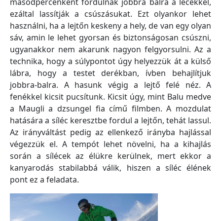
másodpercenként fordulnak jobbra balra a lécekkel,
ezáltal lassítják a csúszásukat. Ezt olyankor lehet
használni, ha a lejtőn keskeny a hely, de van egy olyan
sáv, amin le lehet gyorsan és biztonságosan csúszni,
ugyanakkor nem akarunk nagyon felgyorsulni. Az a
technika, hogy a súlypontot úgy helyezzük át a külső
lábra, hogy a testet derékban, ívben behajlítjuk
jobbra-balra. A hasunk végig a lejtő felé néz. A
fenékkel kicsit pucsítunk. Kicsit úgy, mint Balu medve
a Maugli a dzsungel fia című filmben. A mozdulat
hatására a síléc keresztbe fordul a lejtőn, tehát lassul.
Az irányváltást pedig az ellenkező irányba hajlással
végezzük el. A tempót lehet növelni, ha a kihajlás
során a sílécek az élükre kerülnek, mert ekkor a
kanyarodás stabilabbá válik, hiszen a síléc élének
pont ez a feladata.