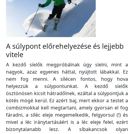
A súlypont előrehelyezése és lejjebb
vitele
A kezdő síelők megpróbálnak úgy síelni, mint a
nagyok, azaz egyenes háttal, nyújtott lábakkal. Ez
nem fog menni. A sílécen fontos, hogy hova
helyezzük a súlypontunkat. A kezdő síelők
ösztönösen kicsit hátradőlnek, ezáltal a súlypontjuk a
kötés mögé kerül. Ez azért baj, mert ekkor a testet a
combizmokkal kell megtartani, amely gyorsan el fog
fáradni, a síléc eleje megemelkedik, felgyorsul (!) és
mivel a léc iránytartásáért is a léc eleje felel, ezért
bizonytalanabb lesz. A síbakancsok olyan