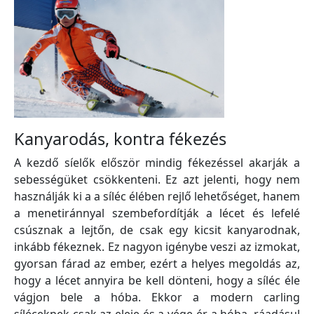
Kanyarodás, kontra fékezés
A kezdő síelők először mindig fékezéssel akarják a
sebességüket csökkenteni. Ez azt jelenti, hogy nem
használják ki a a síléc élében rejlő lehetőséget, hanem
a menetiránnyal szembefordítják a lécet és lefelé
csúsznak a lejtőn, de csak egy kicsit kanyarodnak,
inkább fékeznek. Ez nagyon igénybe veszi az izmokat,
gyorsan fárad az ember, ezért a helyes megoldás az,
hogy a lécet annyira be kell dönteni, hogy a síléc éle
vágjon bele a hóba. Ekkor a modern carling