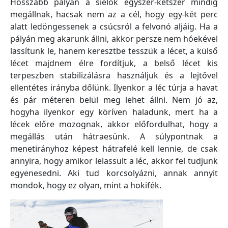
Hosszabb pályán a síelők egyszer-kétszer mindig
megállnak, hacsak nem az a cél, hogy egy-két perc
alatt ledöngessenek a csúcsról a felvonó aljáig. Ha a
pályán meg akarunk állni, akkor persze nem hóekével
lassítunk le, hanem keresztbe tesszük a lécet, a külső
lécet majdnem élre fordítjuk, a belső lécet kis
terpeszben stabilizálásra használjuk és a lejtővel
ellentétes irányba dőlünk. Ilyenkor a léc túrja a havat
és pár méteren belül meg lehet állni. Nem jó az,
hogyha ilyenkor egy köríven haladunk, mert ha a
lécek előre mozognak, akkor előfordulhat, hogy a
megállás után hátraesünk. A súlypontnak a
menetirányhoz képest hátrafelé kell lennie, de csak
annyira, hogy amikor lelassult a léc, akkor fel tudjunk
egyenesedni. Aki tud korcsolyázni, annak annyit
mondok, hogy ez olyan, mint a hokifék.