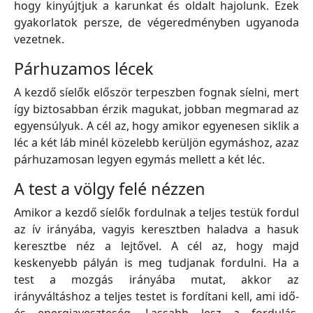
hogy kinyújtjuk a karunkat és oldalt hajolunk. Ezek
gyakorlatok persze, de végeredményben ugyanoda
vezetnek.
Párhuzamos lécek
A kezdő síelők először terpeszben fognak síelni, mert
így biztosabban érzik magukat, jobban megmarad az
egyensúlyuk. A cél az, hogy amikor egyenesen siklik a
léc a két láb minél közelebb kerüljön egymáshoz, azaz
párhuzamosan legyen egymás mellett a két léc.
A test a völgy felé nézzen
Amikor a kezdő síelők fordulnak a teljes testük fordul
az ív irányába, vagyis keresztben haladva a hasuk
keresztbe néz a lejtővel. A cél az, hogy majd
keskenyebb pályán is meg tudjanak fordulni. Ha a
test a mozgás irányába mutat, akkor az
irányváltáshoz a teljes testet is fordítani kell, ami idő-