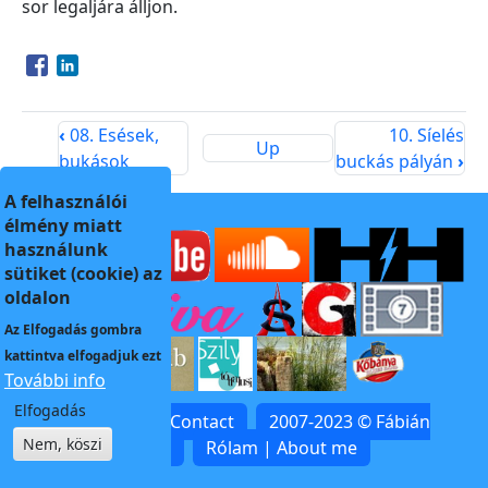
sor legaljára álljon.
Opens in a new window
Opens in a new window
‹
08. Esések,
10. Síelés
Up
bukások
buckás pályán
›
A felhasználói
élmény miatt
használunk
sütiket (cookie) az
oldalon
Az
Elfogadás
gombra
kattintva elfogadjuk ezt
További info
Elfogadás
Kapcsolat | Contact
2007-2023 © Fábián
Nem, köszi
Zoltán
Rólam | About me