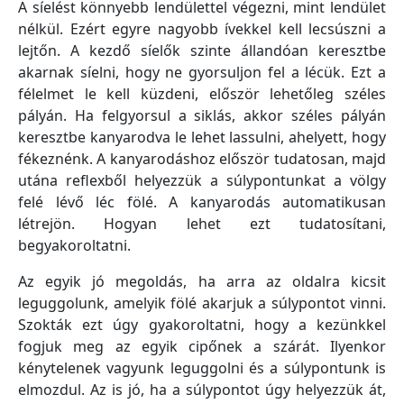
A síelést könnyebb lendülettel végezni, mint lendület
nélkül. Ezért egyre nagyobb ívekkel kell lecsúszni a
lejtőn. A kezdő síelők szinte állandóan keresztbe
akarnak síelni, hogy ne gyorsuljon fel a lécük. Ezt a
félelmet le kell küzdeni, először lehetőleg széles
pályán. Ha felgyorsul a siklás, akkor széles pályán
keresztbe kanyarodva le lehet lassulni, ahelyett, hogy
fékeznénk. A kanyarodáshoz először tudatosan, majd
utána reflexből helyezzük a súlypontunkat a völgy
felé lévő léc fölé. A kanyarodás automatikusan
létrejön. Hogyan lehet ezt tudatosítani,
begyakoroltatni.
Az egyik jó megoldás, ha arra az oldalra kicsit
leguggolunk, amelyik fölé akarjuk a súlypontot vinni.
Szokták ezt úgy gyakoroltatni, hogy a kezünkkel
fogjuk meg az egyik cipőnek a szárát. Ilyenkor
kénytelenek vagyunk leguggolni és a súlypontunk is
elmozdul. Az is jó, ha a súlypontot úgy helyezzük át,