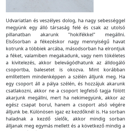
Udvariatlan és veszélyes dolog, ha nagy sebességgel
megyünk egy álló társaság felé és csak az utolsó
pillanatban akarunk "hokifékkel" megállni.
Elsősorban a fékezéskor nagy mennyiségű havat
kotrunk a többiek arcába, másodsorban ha elrontjuk
a féket, valamiben megakadunk, vagy nem tökéletes
a kivitelezés, akkor belevágódhatunk az álldogáló
csoportba, balesetet is okozva. Mint korábban
említettem mindenképpen a szélén álljunk meg. Ha
egy csoport áll a pálya szélén, és hozzájuk akarunk
csatlakozni, akkor ne a csoport legfelső tagja fölött
akarjunk megállni, mert ha nekimegyünk, akkor az
egész csapat borul, hanem a csoport alsó végére
álljunk be. Különösen igaz ez kezdőknél is. Ha sorban
haladnak a kezdő síelők, akkor mindig sorban
álljanak meg egymás mellett és a következő mindig a