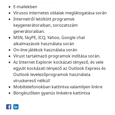
E-mailekben
Vírusos internetes oldalak meglátogatása során
Internetről letöltött programok
keygenerátoraiban, sorozatszám
generátoraiban.
MSN, SkyPE, ICQ, Yahoo, Google chat
alkalmazások használata során
On-line játékok használata során
Vírust tartalmazó programok indítása során.
Az Internet Explorer kockázati tényező, és vele
együtt kockázati tényező az Outlook Express és
Outlook levelezőprogramok használata
víruskereső nélkül!
Mobiltelefonokban kattintva valamilyen linkre
Böngészőben gyanús linkekre kattintva
Opens in a new window
Opens in a new window