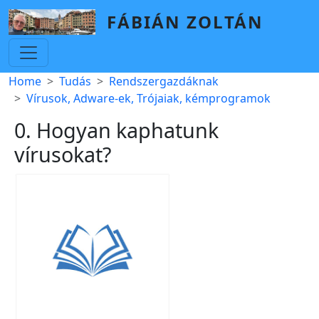
Skip to main content
FÁBIÁN ZOLTÁN
Breadcrumb
Home
Tudás
Rendszergazdáknak
Vírusok, Adware-ek, Trójaiak, kémprogramok
0. Hogyan kaphatunk
vírusokat?