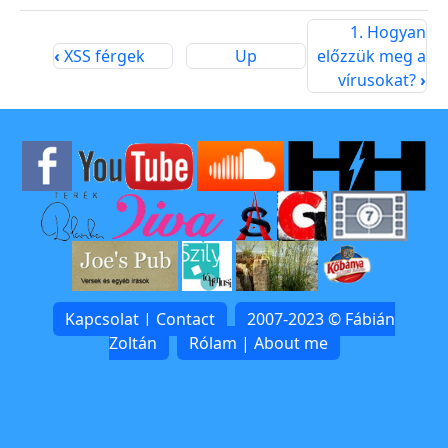
1. Hogyan
‹
XSS férgek
Up
előzzük meg a
vírusokat?
›
Kapcsolat | Contact
2007-2023 © Fábián
Zoltán
Rólam | About me