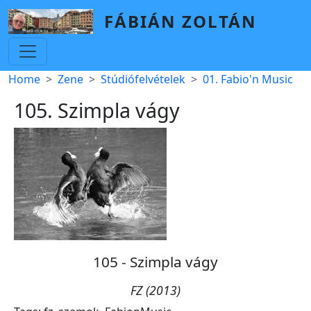
Skip to main content
FÁBIÁN ZOLTÁN
Breadcrumb
Home
Zene
Stúdiófelvételek
01. Fabio'n Music
105. Szimpla vágy
105 - Szimpla vágy
FZ (2013)