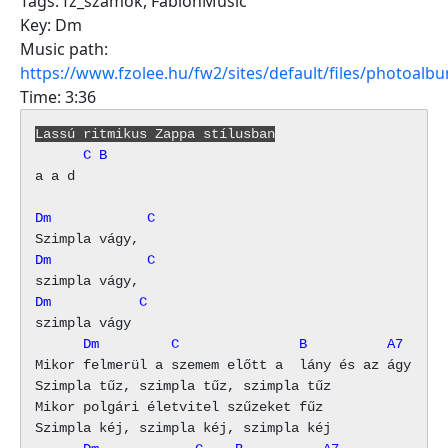
Tags:
fz_szamok
,
FabionMusic
Key:
Dm
Music path:
https://www.fzolee.hu/fw2/sites/default/files/photoa
Time:
3:36
Lassú ritmikus Zappa stílusban
      C B
a a d  

Dm            C
Dm            C
Dm           C
      Dm         C               B          A7
Mikor felmerül a szemem előtt a  lány és az ágy

Szimpla tűz, szimpla tűz, szimpla tűz

Mikor polgári életvitel szűzeket fűz
