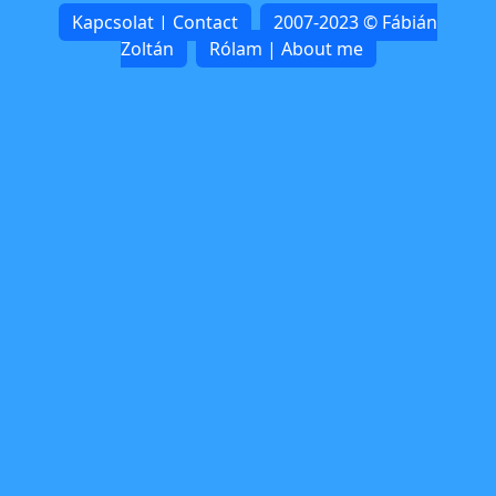
Kapcsolat | Contact
2007-2023 © Fábián
Zoltán
Rólam | About me