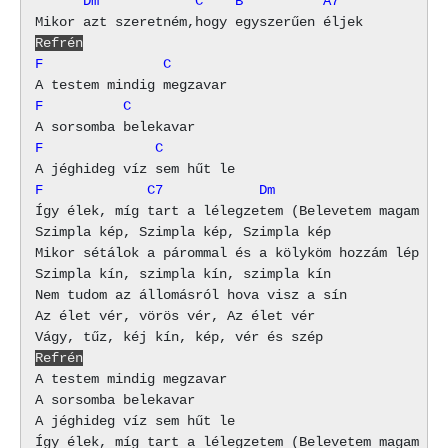
      Dm            C    B          A7
Refrén
F               C
F          C
F              C
F             C7            Dm
Így élek, míg tart a lélegzetem (Belevetem magam az 
Szimpla kép, Szimpla kép, Szimpla kép

Mikor sétálok a párommal és a kölyköm hozzám lép

Szimpla kín, szimpla kín, szimpla kín

Nem tudom az állomásról hova visz a sín

Az élet vér, vörös vér, Az élet vér

Refrén
A testem mindig megzavar

A sorsomba belekavar

A jéghideg víz sem hűt le
