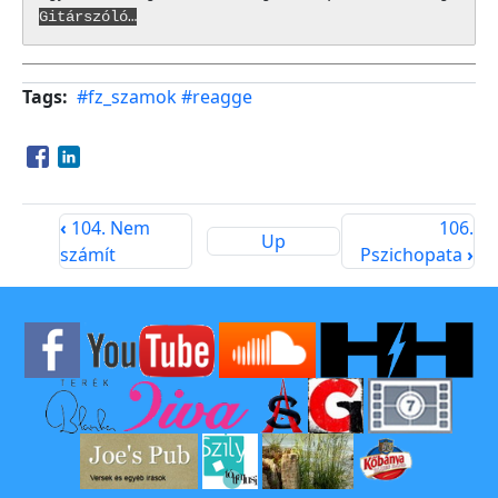
Gitárszóló…
Tags
#fz_szamok
#reagge
Opens in a new window
Opens in a new window
‹
104. Nem
106.
Up
számít
Pszichopata
›