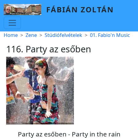
Skip to main content
FÁBIÁN ZOLTÁN
Breadcrumb
Home
Zene
Stúdiófelvételek
01. Fabio'n Music
116. Party az esőben
Party az esőben - Party in the rain