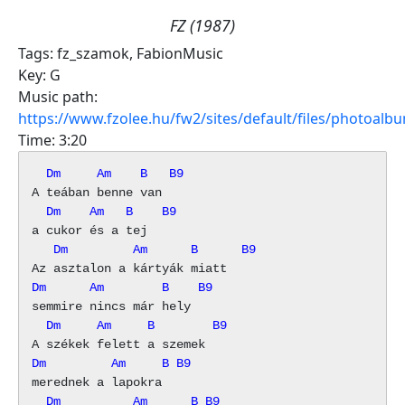
FZ (1987)
Tags:
fz_szamok
,
FabionMusic
Key:
G
Music path:
https://www.fzolee.hu/fw2/sites/default/files/photoal
Time:
3:20
  Dm     Am    B   B9
  Dm    Am   B    B9
   Dm         Am      B      B9
Dm      Am        B    B9
  Dm     Am     B        B9
Dm         Am     B B9
  Dm          Am      B B9