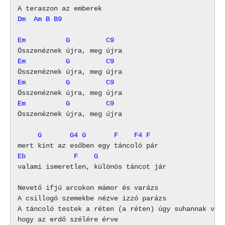
Dm
Am
B
B9
Em          G         C9
Em          G         C9
Em          G         C9
Em          G         C9
Összenéznek újra, meg újra

     G       G4 G       F    F4 F
Eb            F    G
valami ismeretlen, különös táncot jár

Nevető ifjú arcokon mámor és varázs

A csillogó szemekbe nézve izzó parázs

A táncoló testek a réten (a réten) úgy suhannak végi
hogy az erdő szélére érve
