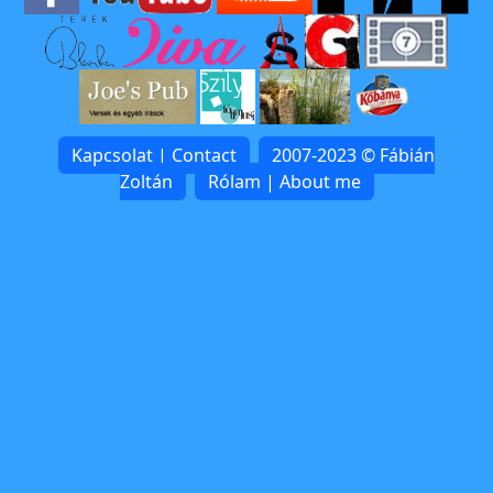
Kapcsolat | Contact
2007-2023 © Fábián
Zoltán
Rólam | About me