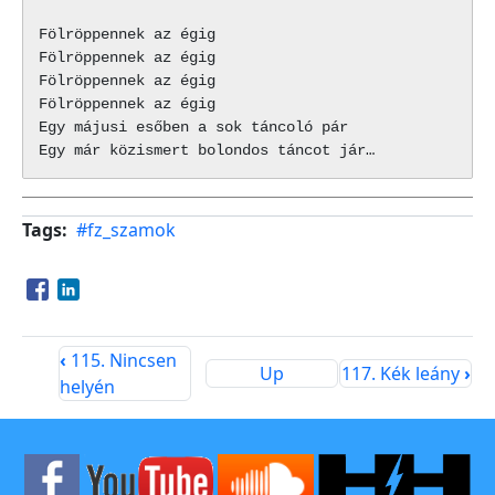
Fölröppennek az égig

Fölröppennek az égig

Fölröppennek az égig

Fölröppennek az égig

Egy májusi esőben a sok táncoló pár

Tags
#fz_szamok
Opens in a new window
Opens in a new window
‹
115. Nincsen
Up
117. Kék leány
›
helyén