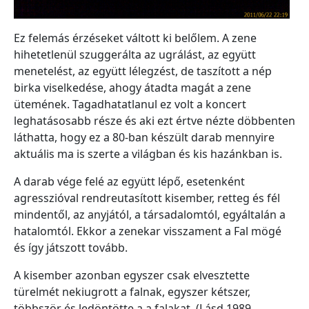
Ez felemás érzéseket váltott ki belőlem. A zene
hihetetlenül szuggerálta az ugrálást, az együtt
menetelést, az együtt lélegzést, de taszított a nép
birka viselkedése, ahogy átadta magát a zene
ütemének. Tagadhatatlanul ez volt a koncert
leghatásosabb része és aki ezt értve nézte döbbenten
láthatta, hogy ez a 80-ban készült darab mennyire
aktuális ma is szerte a világban és kis hazánkban is.
A darab vége felé az együtt lépő, esetenként
agresszióval rendreutasított kisember, retteg és fél
mindentől, az anyjától, a társadalomtól, egyáltalán a
hatalomtól. Ekkor a zenekar visszament a Fal mögé
és így játszott tovább.
A kisember azonban egyszer csak elvesztette
türelmét nekiugrott a falnak, egyszer kétszer,
többször és ledöntötte a a falakat. (Lásd 1989