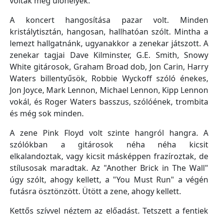
voltak még ülőhelyek.
A koncert hangosítása pazar volt. Minden
kristálytisztán, hangosan, hallhatóan szólt. Mintha a
lemezt hallgatnánk, ugyanakkor a zenekar játszott. A
zenekar tagjai Dave Kilminster, G.E. Smith, Snowy
White gitárosok, Graham Broad dob, Jon Carin, Harry
Waters billentyűsök, Robbie Wyckoff szóló énekes,
Jon Joyce, Mark Lennon, Michael Lennon, Kipp Lennon
vokál, és Roger Waters basszus, szólóének, trombita
és még sok minden.
A zene Pink Floyd volt szinte hangról hangra. A
szólókban a gitárosok néha néha kicsit
elkalandoztak, vagy kicsit másképpen frazíroztak, de
stílusosak maradtak. Az "Another Brick in The Wall"
úgy szólt, ahogy kellett, a "You Must Run" a végén
futásra ösztönzött. Ütött a zene, ahogy kellett.
Kettős szívvel néztem az előadást. Tetszett a fentiek