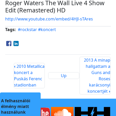
Roger Waters The Wall Live 4 Show
Edit (Remastered) HD
http://www.youtube.com/embed/4HJl-sTAres
Tags
#rockstar
#koncert
Opens in a new window
Opens in a new window
2013 A minap
‹
2010 Metallica
hallgattam a
koncert a
Guns and
Up
Puskás Ferenc
Roses
stadionban
karácsonyi
koncertjét
›
A felhasználói
élmény miatt
használunk