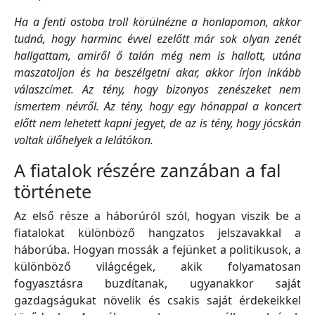
Ha a fenti ostoba troll körülnézne a honlapomon, akkor
tudná, hogy harminc évvel ezelőtt már sok olyan zenét
hallgattam, amiről ő talán még nem is hallott, utána
maszatoljon és ha beszélgetni akar, akkor írjon inkább
válaszcímet. Az tény, hogy bizonyos zenészeket nem
ismertem névről. Az tény, hogy egy hónappal a koncert
előtt nem lehetett kapni jegyet, de az is tény, hogy jócskán
voltak ülőhelyek a lelátókon.
A fiatalok részére zanzában a fal
története
Az első része a háborúról szól, hogyan viszik be a
fiatalokat különböző hangzatos jelszavakkal a
háborúba. Hogyan mossák a fejünket a politikusok, a
különböző világcégek, akik folyamatosan
fogyasztásra buzdítanak, ugyanakkor saját
gazdagságukat növelik és csakis saját érdekeikkel