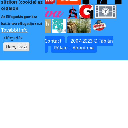
sütiket (cookie) az
oldalon
Az
Elfogadás
gombra
kattintva elfogadjuk ezt
További info
Elfogadás
Kapcsolat | Contact
2007-2023 © Fábián
Nem, köszi
Zoltán
Rólam | About me