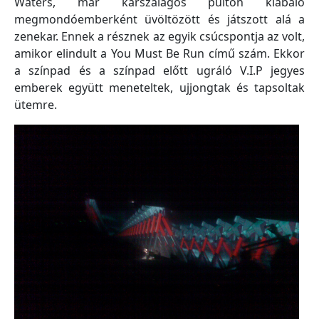
Waters, már karszalagos pulton kiabáló
megmondóemberként üvöltözött és játszott alá a
zenekar. Ennek a résznek az egyik csúcspontja az volt,
amikor elindult a You Must Be Run című szám. Ekkor
a színpad és a színpad előtt ugráló V.I.P jegyes
emberek együtt meneteltek, ujjongtak és tapsoltak
ütemre.