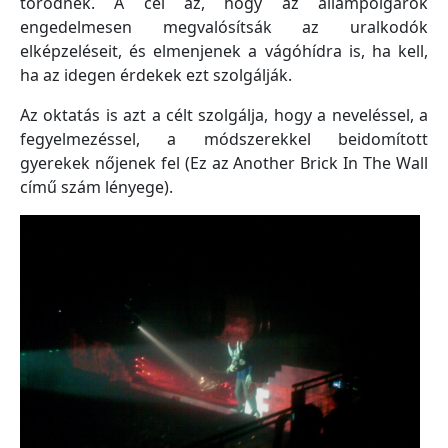
törődnek. A cél az, hogy az állampolgárok
engedelmesen megvalósítsák az uralkodók
elképzeléseit, és elmenjenek a vágóhídra is, ha kell,
ha az idegen érdekek ezt szolgálják.
Az oktatás is azt a célt szolgálja, hogy a neveléssel, a
fegyelmezéssel, a módszerekkel beidomított
gyerekek nőjenek fel (Ez az Another Brick In The Wall
című szám lényege).