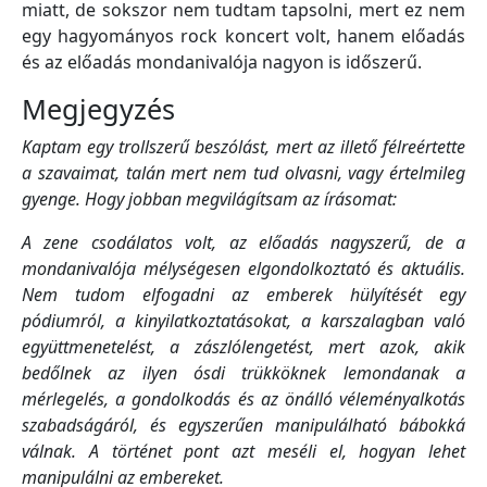
miatt, de sokszor nem tudtam tapsolni, mert ez nem
egy hagyományos rock koncert volt, hanem előadás
és az előadás mondanivalója nagyon is időszerű.
Megjegyzés
Kaptam egy trollszerű beszólást, mert az illető félreértette
a szavaimat, talán mert nem tud olvasni, vagy értelmileg
gyenge. Hogy jobban megvilágítsam az írásomat:
A zene csodálatos volt, az előadás nagyszerű, de a
mondanivalója mélységesen elgondolkoztató és aktuális.
Nem tudom elfogadni az emberek hülyítését egy
pódiumról, a kinyilatkoztatásokat, a karszalagban való
együttmenetelést, a zászlólengetést, mert azok, akik
bedőlnek az ilyen ósdi trükköknek lemondanak a
mérlegelés, a gondolkodás és az önálló véleményalkotás
szabadságáról, és egyszerűen manipulálható bábokká
válnak. A történet pont azt meséli el, hogyan lehet
manipulálni az embereket.