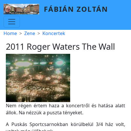
Skip to main content
FÁBIÁN ZOLTÁN
Breadcrumb
Home
Zene
Koncertek
2011 Roger Waters The Wall
Nem régen értem haza a koncertről és hatása alatt
állok. Na nézzük a puszta tényeket.
A Puskás Sportcsarnokban körülbelül 3/4 ház volt,