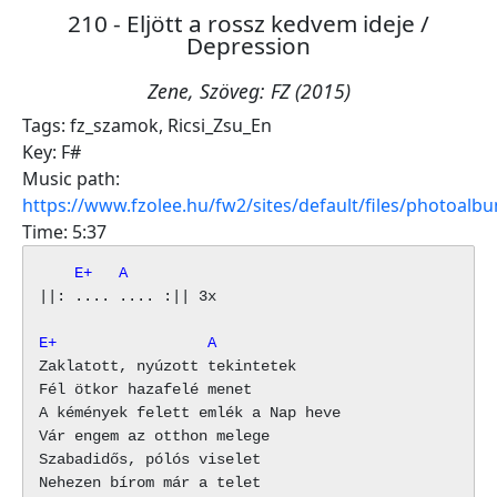
210 - Eljött a rossz kedvem ideje /
Depression
Zene, Szöveg: FZ (2015)
Tags:
fz_szamok
,
Ricsi_Zsu_En
Key:
F#
Music path:
https://www.fzolee.hu/fw2/sites/default/files/photoal
Time:
5:37
    E+   A
||: .... .... :|| 3x

E+                 A
Zaklatott, nyúzott tekintetek

Fél ötkor hazafelé menet

A kémények felett emlék a Nap heve

Vár engem az otthon melege

Szabadidős, pólós viselet

Nehezen bírom már a telet
