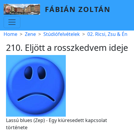
Skip to main content
FÁBIÁN ZOLTÁN
Breadcrumb
Home
Zene
Stúdiófelvételek
02. Ricsi, Zsu & Én
210. Eljött a rosszkedvem ideje
Lassú blues (Zep) - Egy kiüresedett kapcsolat
története