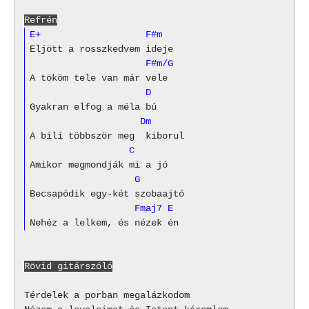
Refrén
E+                   F#m
                     F#m/G
                     D
                    Dm
                  C
                   G
                   Fmaj7 E
Rövid gitárszóló
Térdelek a porban megalázkodom
