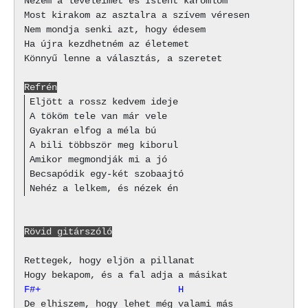
Nézem a leveleimet és Istent káromlom

Most kirakom az asztalra a szívem véresen

Nem mondja senki azt, hogy édesem

Ha újra kezdhetném az életemet

Könnyű lenne a választás, a szeretet

Refrén
Eljött a rossz kedvem ideje

A tököm tele van már vele

Gyakran elfog a méla bú

A bili többször meg kiborul

Amikor megmondják mi a jó

Becsapódik egy-két szobaajtó

Rövid gitárszóló
Rettegek, hogy eljön a pillanat

F#+                         H
De elhiszem, hogy lehet még valami más
