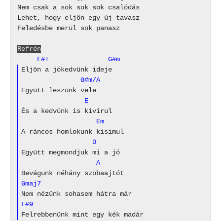
Nem csak a sok sok sok csalódás

Lehet, hogy eljön egy új tavasz

Feledésbe merül sok panasz

Refrén
     F#+               G#m
               G#m/A
                E
                   Em
                  D
                   A
Gmaj7
F#9
Felrebbenünk mint egy kék madár