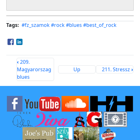
Tags
#fz_szamok
#rock
#blues
#best_of_rock
Opens in a new window
Opens in a new window
‹
209.
Magyarorszag
Up
211. Stressz
›
blues