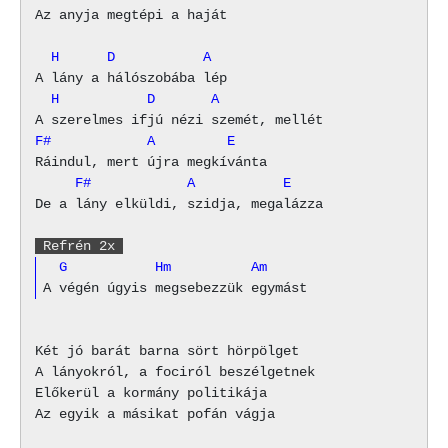
Az anyja megtépi a haját

  H      D           A
  H           D       A
F#            A         E
     F#            A           E
De a lány elküldi, szidja, megalázza

 Refrén 2x 
  G           Hm          Am
Két jó barát barna sört hörpölget

A lányokról, a fociról beszélgetnek

Előkerül a kormány politikája

Az egyik a másikat pofán vágja
