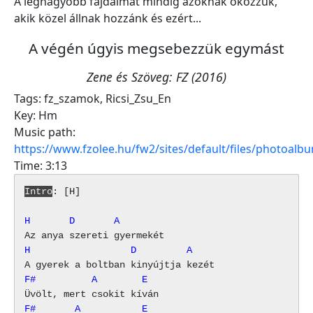
A legnagyobb fájdalmat mindig azoknak okozzuk,
akik közel állnak hozzánk és ezért...
A végén úgyis megsebezzük egymást
Zene és Szöveg: FZ (2016)
Tags:
fz_szamok
,
Ricsi_Zsu_En
Key:
Hm
Music path:
https://www.fzolee.hu/fw2/sites/default/files/photoa
Time:
3:13
Intro
: [H]

H       D       A
H                  D         A
F#          A        E
F#       A           E