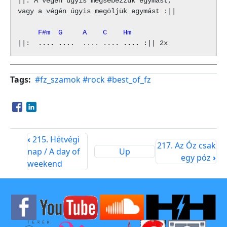
||: A végén úgyis megsebezzük egymást,

vagy a végén úgyis megöljük egymást :||

     F#m  G     A    C    Hm
Tags
#fz_szamok
#rock
#best_of_fz
Opens in a new window
Opens in a new window
‹
215. Hétvégi
217. Az Óz csak
nap / A day of
Up
egy póz
›
weekend