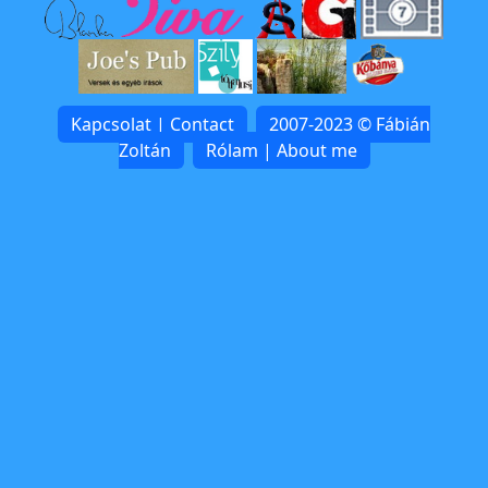
Kapcsolat | Contact
2007-2023 © Fábián
Zoltán
Rólam | About me