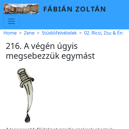
Skip to main content
FÁBIÁN ZOLTÁN
Breadcrumb
Home
Zene
Stúdiófelvételek
02. Ricsi, Zsu & Én
216. A végén úgyis
megsebezzük egymást