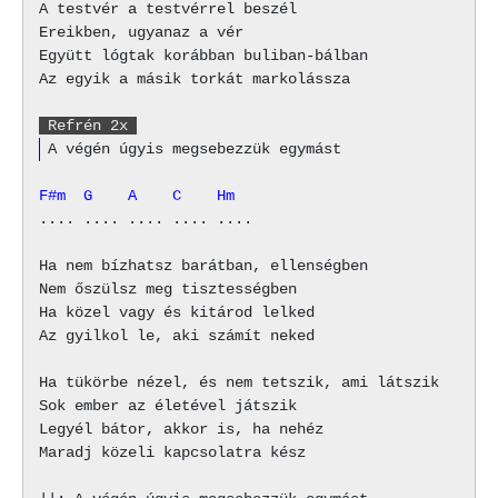
A testvér a testvérrel beszél

Ereikben, ugyanaz a vér

Együtt lógtak korábban buliban-bálban

Az egyik a másik torkát markolássza

 Refrén 2x 
F#m  G    A    C    Hm
.... .... .... .... ....

Ha nem bízhatsz barátban, ellenségben

Nem őszülsz meg tisztességben

Ha közel vagy és kitárod lelked

Az gyilkol le, aki számít neked

Ha tükörbe nézel, és nem tetszik, ami látszik

Sok ember az életével játszik

Legyél bátor, akkor is, ha nehéz

Maradj közeli kapcsolatra kész
